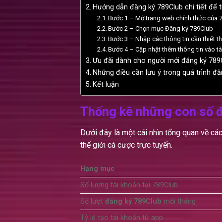
Hướng dẫn đăng ký 789Club chi tiết để
Bước 1 – Mở trang web chính thức của 
Bước 2 – Chọn mục Đăng ký 789Club
Bước 3 – Nhập các thông tin cần thiết t
Bước 4 – Cập nhật thêm thông tin vào t
Ưu đãi dành cho người mới đăng ký 789
Những điều cần lưu ý trong quá trình đ
Kết luận
Thống kê những con số 
Dưới đây là một cái nhìn tổng quan về các
thế giới cá cược trực tuyến.
Hạng mục
Số lượng tài khoản tại 789Club
Số lượt
đăng ký 789Club
mỗi tháng
Tỷ lệ tạo tài khoản từ app