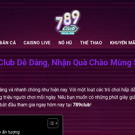
BẮN CÁ
CAISNO LIVE
NỔ HŨ
THỂ THAO
KHUYẾN MÃ
Club Dễ Dàng, Nhận Quà Chào Mừng 
àng và nhanh chóng như hiện nay. Với một loạt các trò chơi hấp dẫ
g triệu người chơi mỗi ngày. Nếu bạn muốn có những phút giây giả
à bắt đầu tham gia ngay hôm nay tại
789club
!
b ấn tượng