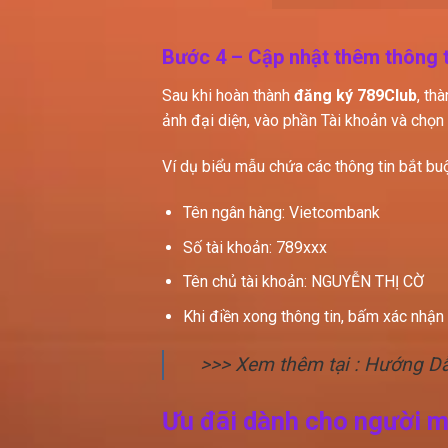
Bước 4 – Cập nhật thêm thông t
Sau khi hoàn thành
đăng ký 789Club
, th
ảnh đại diện, vào phần Tài khoản và chọn
Ví dụ biểu mẫu chứa các thông tin bắt bu
Tên ngân hàng: Vietcombank
Số tài khoản: 789xxx
Tên chủ tài khoản: NGUYỄN THỊ CỜ
Khi điền xong thông tin, bấm xác nhận
>>> Xem thêm tại : Hướng 
Ưu đãi dành cho người m