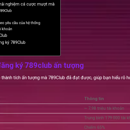
 trải nghiệm cá cược mượt mà
789Club
heo yêu cầu của hệ thống
ài khoản
Club
ăng ký 789Club
đăng ký 789club ấn tượng
 thành tích ấn tượng mà 789Club đã đạt được, giúp bạn hiểu rõ hơ
Thông tin
~ 7,98 triệu tài khoản
Trung bình 179.000 tài 
Chiếm 65%