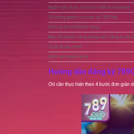
Ngôn ngữ được hỗ trợ từ thiết bị translate
Số lượng game cá cược tại 789Club
Dịch vụ hỗ trợ khách hàng
Mức độ thành công trong việc đăng ký tài 
Tỷ lệ lỗi xác minh
Đánh giá người dùng
Hướng dẫn đăng ký 789Cl
Chỉ cần thực hiện theo 4 bước đơn giản dư