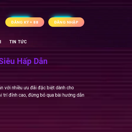
ĐĂNG KÝ + 88
ĐĂNG NHẬP
I
TIN TỨC
Siêu Hấp Dẫn
n với nhiều ưu đãi đặc biệt dành cho
i trí đỉnh cao, đừng bỏ qua bài hướng dẫn