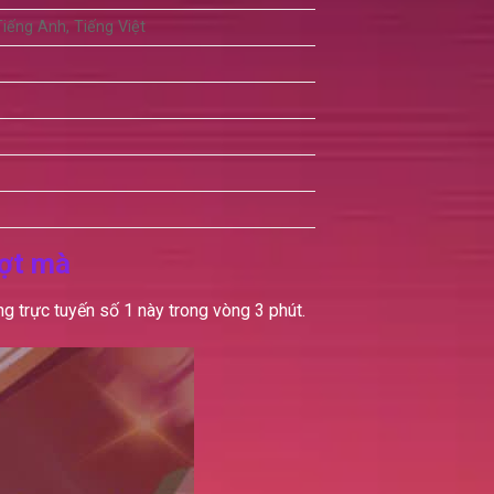
iếng Anh, Tiếng Việt
ượt mà
ng trực tuyến số 1 này trong vòng 3 phút.