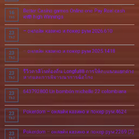
Better Casino games Online one Pay Real cash
16
with high Winnings
Th5
– онлайн казино и покер рум 2026.610
23
Th2
– онлайн казино и покер рум 2025.1418
23
Th2
รีวิวคาสิโนท้องถิ่น Longfu88 การให้คะแนนแยกต่าง
23
หากและการพิจารณาการฉ้อโกง
Th2
643792800 Un bombón michelle 22 colombiana
23
Th2
Pokerdom – онлайн казино и покер рум.4624
23
Th2
Pokerdom – онлайн казино и покер рум.2269 (2)
23
Th2