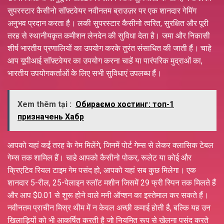
सुपरस्टार कैसीनो सॉफ़्टवेयर नवीनतम ब्राउज़र पर एक शानदार गेमिंग
अनुभव प्रदान करता है। लकी सुपरस्टार कैसीनो त्वरित, सुरक्षित और पूरी
तरह से स्थानीयकृत कमीशन लेनदेन की सुविधा देता है। जमा और निकासी
शीर्ष भारतीय प्रणालियों का उपयोग करके तुरंत संसाधित की जाती हैं। चाहे
आप यूपीआई सॉफ़्टवेयर का उपयोग करना चाहें या पारंपरिक मुद्राओं का,
भारतीय उपयोगकर्ताओं के लिए सभी सुविधाएं उपलब्ध हैं।
Xem thêm tại :
Обираємо хостинг: топ-1
призначень Хабр
आपको यहां कई तरह के गेम मिलेंगे, जिनमें पोर्ट गेम्स से लेकर क्लासिक टेबल
गेम्स तक शामिल हैं। चाहे आपको कैसीनो पोकर, रूलेट या कोई और
क्रिएटिव रियल टाइम गेम पसंद हो, आपको यहां सब कुछ मिलेगा। एक
शानदार 5-रील, 25-पेलाइन स्लॉट मशीन जिसमें 29 फ्री स्पिन तक मिलते हैं
और आप $0.01 से शुरू होने वाले मनी ऑप्शन का इस्तेमाल कर सकते हैं।
नवीनतम प्राचीन मिस्र थीम में न केवल अच्छी कमाई होती है, बल्कि यह उन
खिलाड़ियों को भी आकर्षित करती है जो नियमित रूप से खेलना पसंद करते