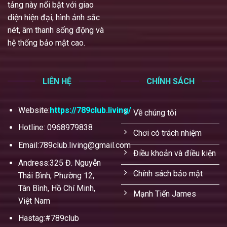
tảng này nổi bật với giao
diện hiện đại, hình ảnh sắc
nét, âm thanh sống động và
hệ thống bảo mật cao.
LIÊN HỆ
CHÍNH SÁCH
Website:
https://789club.living/
Về chúng tôi
Hotline: 0968979838
Chơi có trách nhiệm
Email:
789club.living@gmail.com
Điều khoản và điều kiện
Andress:325 Đ. Nguyễn
Chính sách bảo mật
Thái Bình, Phường 12,
Tân Bình, Hồ Chí Minh,
Mạnh Tiến James
Việt Nam
Hastag:#789club