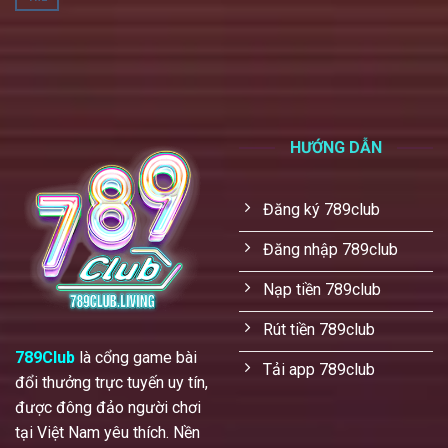
HƯỚNG DẪN
Đăng ký 789club
Đăng nhập 789club
Nạp tiền 789club
Rút tiền 789club
789Club
là cổng game bài
Tải app 789club
đổi thưởng trực tuyến uy tín,
được đông đảo người chơi
tại Việt Nam yêu thích. Nền