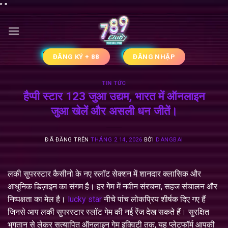
Chuyển
"
"
đến
nội
dung
ĐĂNG KÝ + 88
ĐĂNG NHẬP
TIN TỨC
हैप्पी स्टार 123 जुआ उद्यम, भारत में ऑनलाइन
जुआ खेलें और असली धन जीतें।
ĐÃ ĐĂNG TRÊN
THÁNG 2 14, 2026
BỞI
DANGBAI
लकी सुपरस्टार कैसीनो के नए स्लॉट सेक्शन में शानदार क्लासिक और
आधुनिक डिज़ाइन का संगम है। हर गेम में नवीन संरचना, सहज संचालन और
निष्पक्षता का मेल है।
lucky star
नीचे पांच लोकप्रिय शीर्षक दिए गए हैं
जिनसे आप लकी सुपरस्टार स्लॉट गेम की नई रेंज देख सकते हैं। सुरक्षित
भुगतान से लेकर सत्यापित ऑनलाइन गेम इक्विटी तक, यह प्लेटफॉर्म आपकी