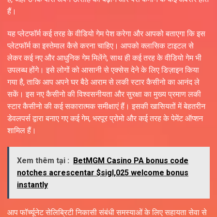
हैं।
यह प्लेटफॉर्म कई तरह के वीडियो गेम पेश करेगा और आपको बताएगा कि इस
प्लेटफॉर्म का इस्तेमाल कैसे करना चाहिए। आपको क्लासिक टाइटल से
लेकर कई नए और आधुनिक गेम मिलेंगे, साथ ही कई तरह के वीडियो गेम भी
उपलब्ध होंगे। इसे लोगों को आसानी से एक्सेस देने के लिए डिज़ाइन किया
गया है, ताकि आप अपने घर बैठे आराम से लकी स्टार कैसीनो का आनंद ले
सकें। इस नए कैसीनो की विश्वसनीयता और सुरक्षा का मुख्य प्रमाण लकी
स्टार कैसीनो की कई सकारात्मक समीक्षाएं हैं। इसकी खासियतों में बेहतरीन
डेवलपर्स द्वारा बनाए गए कई गेम, भरपूर प्रोमो और कई तरह के पेमेंट ऑप्शन
शामिल हैं।
Xem thêm tại :
BetMGM Casino PA bonus code
notches acrescentar $sigl,025 welcome bonus
instantly
आप फॉर्च्यूनेट सेलिब्रिटी निकासी संबंधी समस्याओं के लिए सहायता सेवा से