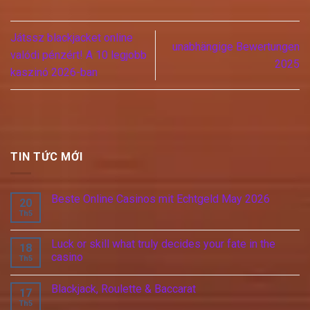
Játssz blackjacket online
unabhängige Bewertungen
valódi pénzért! A 10 legjobb
2025
kaszinó 2026-ban
TIN TỨC MỚI
Beste Online Casinos mit Echtgeld May 2026
20
Th5
Luck or skill what truly decides your fate in the
18
casino
Th5
Blackjack, Roulette & Baccarat
17
Th5