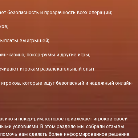
ает безопасность и прозрачность всех операций;
ков;
 выплаты выигрышей;
айн-казино, покер-румы и другие игры;
ечивают игрокам развлекательный опыт.
 игроков, которые ищут безопасный и надежный онлайн-
азино и покер-рум, которое привлекает игроков своей
ными условиями. В этом разделе мы собрали отзывы
ы помочь вам сделать более информированное решение.