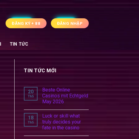
ĐĂNG KÝ + 88
ĐĂNG NHẬP
I
TIN TỨC
TIN TỨC MỚI
Beste Online
20
Casinos mit Echtgeld
Th5
May 2026
Luck or skill what
18
truly decides your
Th5
fate in the casino