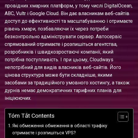
провідних хмарних платформ, у тому числі DigitalOcean,
АВС, Vultr і Google Cloud. Він дає власникам веб-сайтів
доступ до ефективності та масштабуванню і отримаєте
рівень хмари, позбавляючи їх через потреби
безконтрольно адмініструвати сервер.
Автосервіс
спрямований отримаєте і розпишіться агентства,
розробників і швидкозростаючі компанії, який
потрібна поступливість. І при цьому, Cloudways
непотрібний для видів власників веб-сайтів. Його
цінова структура може бути складніше, якими
засобами за традиційного умовного хостингу, а також
дурнів немає демократичних тарифних планів для
ініціюючих.
Tóm Tắt Contents
Які обмеження обмеження в області трафіку
отримаєте і розпишіться VPS?