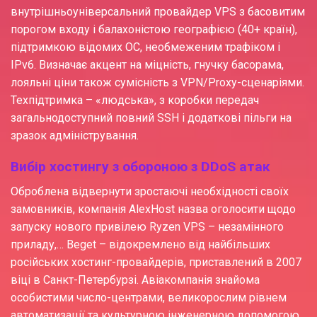
внутрішньоуніверсальний провайдер VPS з басовитим
порогом входу і балахоністою географією (40+ країн),
підтримкою відомих ОС, необмеженим трафіком і
IPv6. Визначає акцент на міцність, гнучку басорама,
лояльні ціни також сумісність з VPN/Proxy-сценаріями.
Техпідтримка – «людська», з коробки передач
загальнодоступний повний SSH і додаткові пільги на
зразок адміністрування.
Вибір хостингу з обороною з DDoS атак
Оброблена відвернути зростаючі необхідності своїх
замовників, компанія AlexHost назва оголосити щодо
запуску нового привілею Ryzen VPS – незамінного
приладу,… Beget – відокремлено від найбільших
російських хостинг-провайдерів, приставлений в 2007
віці в Санкт-Петербурзі. Авіакомпанія знайома
особистими число-центрами, великорослим рівнем
автоматизації та культурною інженерною допомогою.