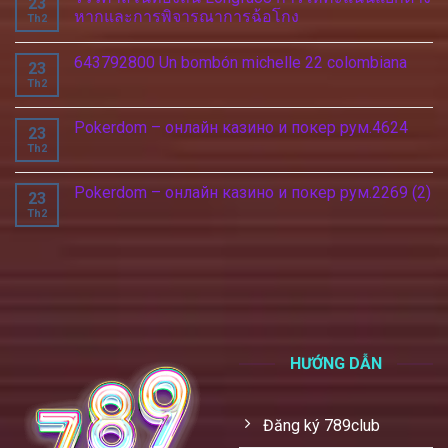
23
หากและการพิจารณาการฉ้อโกง
Th2
643792800 Un bombón michelle 22 colombiana
23
Th2
Pokerdom – онлайн казино и покер рум.4624
23
Th2
Pokerdom – онлайн казино и покер рум.2269 (2)
23
Th2
HƯỚNG DẪN
Đăng ký 789club