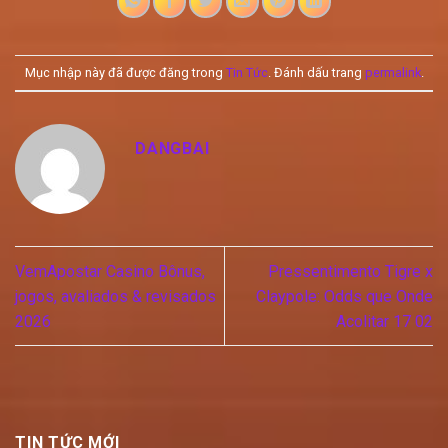
Mục nhập này đã được đăng trong
Tin Tức
. Đánh dấu trang
permalink
.
DANGBAI
VemApostar Casino Bônus,
Pressentimento Tigre x
jogos, avaliados & revisados
Claypole: Odds que Onde
2026
Acolitar 17 02
TIN TỨC MỚI