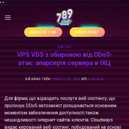
Chuyển
"
"
đến
nội
dung
ĐĂNG KÝ + 88
ĐĂNG NHẬP
TIN TỨC
VPS VDS з обороною від DDoS-
атак: апарсерія сервера в ІХЦ
ĐÃ ĐĂNG TRÊN
THÁNG 2 22, 2026
BỞI
DANGBAI
Для фірми, що відводить послуги веб-хостингу, що
пропонує DDoS автозахист розшукається основним
моментом забезпечення доступності також
нешкідливості інтернет-сайтів клієнтів. Cloudways
видає керований веб-хостинг, побудований на основі