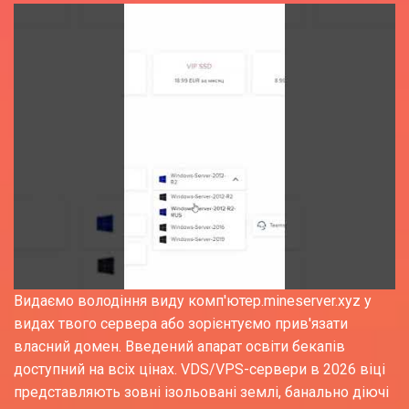
Видаємо володіння виду комп'ютер.mineserver.xyz у
видах твого сервера або зорієнтуємо прив'язати
власний домен. Введений апарат освіти бекапів
доступний на всіх цінах. VDS/VPS-сервери в 2026 віці
представляють зовні ізольовані землі, банально діючі