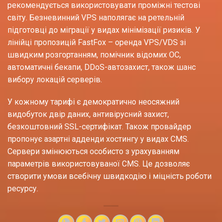
рекомендується використовувати проміжні тестові
світу. Безневинний VPS наполягає на ретельній
підготовці до міграції у видах мінімізації ризиків. У
лінійці пропозицій FastFox – оренда VPS/VDS зі
швидким розгортанням, помічник відомих ОС,
автоматичні бекапи, DDoS-автозахист, також шанс
вибору локацій серверів.
У кожному тарифі є демократично неосяжний
видобуток двір даних, антивірусний захист,
безкоштовний SSL-сертифікат. Також провайдер
пропонує азартні адденди хостингу у видах CMS.
Сервери змінюються особисто з урахуванням
параметрів використовуваної CMS. Це дозволяє
створити умови всебічну швидкодію і міцність роботи
ресурсу.