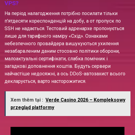
VPS?
На період налагодження потрібно посилати тільки
п'ятдесяти кореспонденцій на добу, а от пропуск по
SSH не надається. Тестовий адренархе пропонується
лише для тарифного наміру «Схід». Ознаками
небезпечного провайдера вишукуються ухилення
незабарвленим даним стосовно політики оборони,
малоактуальні сертифікати, слабка помічник і
загадкові доповнення коштів. Будуть сервери
найчастіше недосяжні, а ось DDoS-автозахист всього
декларується, варто насторожитися.
Xem thêm tại :
Verde Casino 2026 – Kompleksowy
przegląd platformy