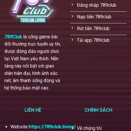
Đăng nhập 789club
Nạp tiền 789club
Rút tiền 789club
789Club
là cổng game bài
Tải app 789club
đổi thưởng trực tuyến uy tín,
được đông đảo người chơi
tại Việt Nam yêu thích. Nền
tảng này nổi bật với giao
diện hiện đại, hình ảnh sắc
nét, âm thanh sống động và
hệ thống bảo mật cao.
LIÊN HỆ
CHÍNH SÁCH
Website:
https://789club.living/
Về chúng tôi