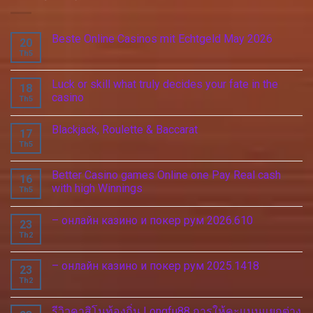
Beste Online Casinos mit Echtgeld May 2026
20
Th5
Luck or skill what truly decides your fate in the
18
casino
Th5
Blackjack, Roulette & Baccarat
17
Th5
Better Casino games Online one Pay Real cash
16
with high Winnings
Th5
– онлайн казино и покер рум 2026.610
23
Th2
– онлайн казино и покер рум 2025.1418
23
Th2
รีวิวคาสิโนท้องถิ่น Longfu88 การให้คะแนนแยกต่าง