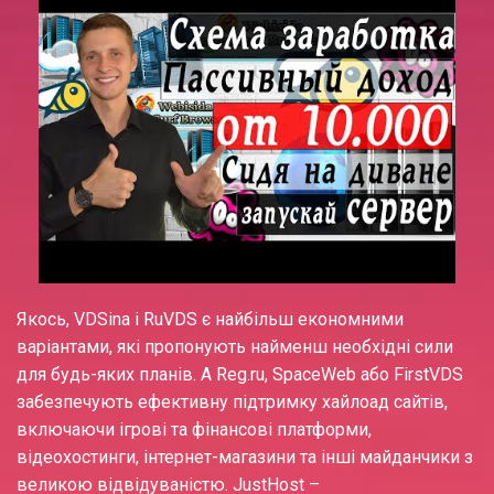
Якось, VDSina і RuVDS є найбільш економними
варіантами, які пропонують найменш необхідні сили
для будь-яких планів. А Reg.ru, SpaceWeb або FirstVDS
забезпечують ефективну підтримку хайлоад сайтів,
включаючи ігрові та фінансові платформи,
відеохостинги, інтернет-магазини та інші майданчики з
великою відвідуваністю. JustHost –