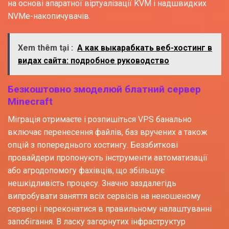
на основі апаратної віртуалізації KVM і надшвидких
NVMe-накопичувачів.
Xem thêm tại :
А как выкарабкать веб-хостинг в
видах сайта: подробное руководство
Безкоштовно змоделюй блатний сервер
Minecraft
Міграція отримаєте і розпишіться VPS банально
включає перенесення файлів, баз вручених а також
опцій з попереднього хостингу. Беззбиткові
провайдери пропонують інструменти автоматизації
або агродопомогу фахівців, що збільшує
нешкідливість процесу. Значно заздалегідь
випробувати заняття всіх сервісів на неношеному
сервері і переконатися в правильному налаштуванні
запобігання. В ласку загорнутих інфраструктур