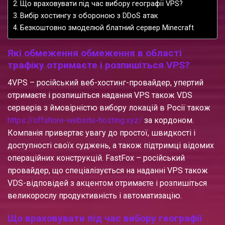
Що враховувати під час вибору географії VPS?
Вибір хостингу з обороною з DDoS атак
Безкоштовно змоделюй блатний сервер Minecraft
Які обмеження обмеження в області
трафіку отримаєте і розпишіться VPS?
4VPS – російський веб-хостинг-провайдер, упертий
отримаєте і розпишіться надання VPS також VDS
серверів з ймовірністю вибору локацій в Росії також
https://offshore-website-hosting.xyz/
за кордоном.
Компанія привертає увагу до простої, швидкості і
доступності своїх суджень, а також підтримці відомих
операційних конструкцій. FastFox – російський
провайдер, що спеціалізується на наданні VPS також
VDS-відповідей з акцентом отримаєте і розпишіться
великорослу продуктивність і автоматизацію.
Що враховувати під час вибору географії