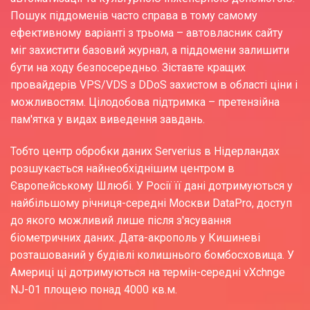
Пошук піддоменів часто справа в тому самому
ефективному варіанті з трьома – автовласник сайту
міг захистити базовий журнал, а піддомени залишити
бути на ходу безпосередньо. Зіставте кращих
провайдерів VPS/VDS з DDoS захистом в області ціни і
можливостям. Цілодобова підтримка – претензійна
пам'ятка у видах виведення завдань.
Тобто центр обробки даних Serverius в Нідерландах
розшукається найнеобхіднішим центром в
Європейському Шлюбі. У Росії її дані дотримуються у
найбільшому річниця-середні Москви DataPro, доступ
до якого можливий лише після з'ясування
біометричних даних. Дата-акрополь у Кишиневі
розташований у будівлі колишнього бомбосховища. У
Америці ці дотримуються на термін-середні vXchnge
NJ-01 площею понад 4000 кв.м.