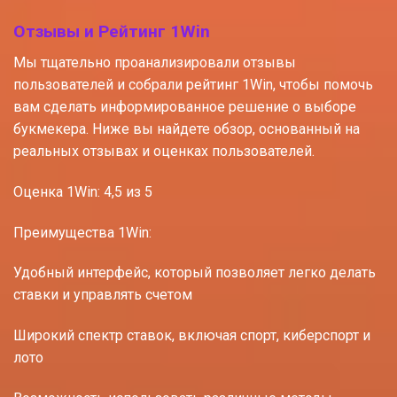
Отзывы и Рейтинг 1Win
Мы тщательно проанализировали отзывы
пользователей и собрали рейтинг 1Win, чтобы помочь
вам сделать информированное решение о выборе
букмекера. Ниже вы найдете обзор, основанный на
реальных отзывах и оценках пользователей.
Оценка 1Win: 4,5 из 5
Преимущества 1Win:
Удобный интерфейс, который позволяет легко делать
ставки и управлять счетом
Широкий спектр ставок, включая спорт, киберспорт и
лото