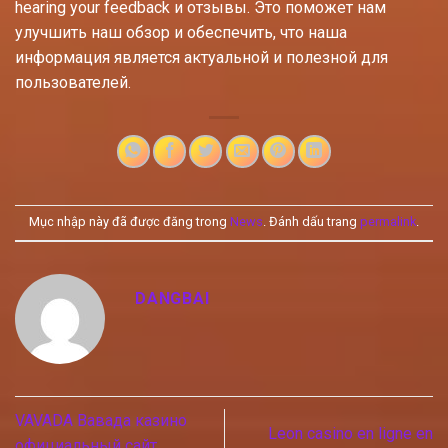
hearing your feedback и отзывы. Это поможет нам
улучшить наш обзор и обеспечить, что наша
информация является актуальной и полезной для
пользователей.
Mục nhập này đã được đăng trong
News
. Đánh dấu trang
permalink
.
DANGBAI
VAVADA Вавада казино
Leon casino en ligne en
официальный сайт