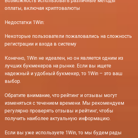
Возможность использовать различные методы
оплаты, включая криптовалюты
Недостатки 1Win:
Некоторые пользователи пожаловались на сложность
регистрации и входа в систему
Конечно, 1Win не идеален, но он является одним из
лучших букмекеров на рынке. Если вы ищете
надежный и удобный букмекер, то 1Win – это ваш
выбор.
Обратите внимание, что рейтинг и отзывы могут
изменяться с течением времени. Мы рекомендуем
регулярно проверять отзывы и рейтинг, чтобы
получить наиболее актуальную информацию.
Если вы уже используете 1Win, то мы будем рады