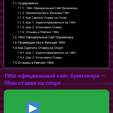
Содержимое
1Win Официальный Сайт Букмекера
Преимущества и Функции 1Win
Как Сделать Ставку на Спорт
Шаг 1: Зарегистрироваться на 1Win
Шаг 2: Установить Ставку
Отзывы и Рейтинг 1Win
1Win Официальный Сайт Букмекера
Преимущества и Функции 1Win
Как Сделать Ставку на Спорт
Шаг 1: Зарегистрироваться на 1Win
Шаг 2: Установить Ставку
Отзывы и Рейтинг 1Win
1Win официальный сайт букмекера —
1Вин ставки на спорт