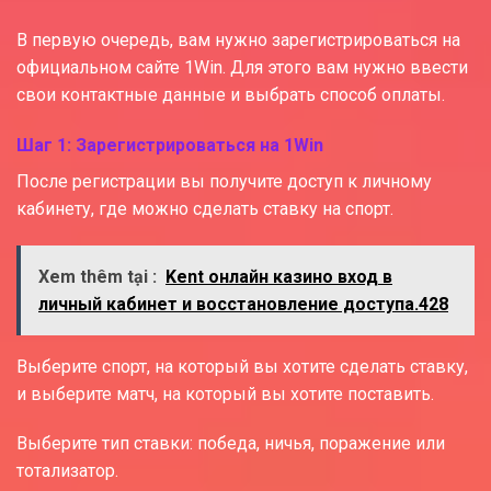
В первую очередь, вам нужно зарегистрироваться на
официальном сайте 1Win. Для этого вам нужно ввести
свои контактные данные и выбрать способ оплаты.
Шаг 1: Зарегистрироваться на 1Win
После регистрации вы получите доступ к личному
кабинету, где можно сделать ставку на спорт.
Xem thêm tại :
Kent онлайн казино вход в
личный кабинет и восстановление доступа.428
Выберите спорт, на который вы хотите сделать ставку,
и выберите матч, на который вы хотите поставить.
Выберите тип ставки: победа, ничья, поражение или
тотализатор.