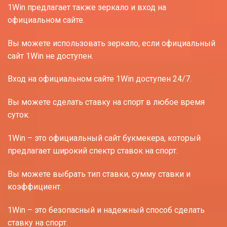
1Win предлагает также зеркало и вход на
официальном сайте.
Вы можете использовать зеркало, если официальный
сайт 1Win не доступен.
Вход на официальном сайте 1Win доступен 24/7.
Вы можете сделать ставку на спорт в любое время
суток.
1Win – это официальный сайт букмекера, который
предлагает широкий спектр ставок на спорт.
Вы можете выбрать тип ставки, сумму ставки и
коэффициент.
1Win – это безопасный и надежный способ сделать
ставку на спорт.