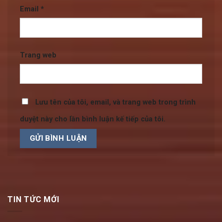
Email
*
Trang web
Lưu tên của tôi, email, và trang web trong trình
duyệt này cho lần bình luận kế tiếp của tôi.
TIN TỨC MỚI