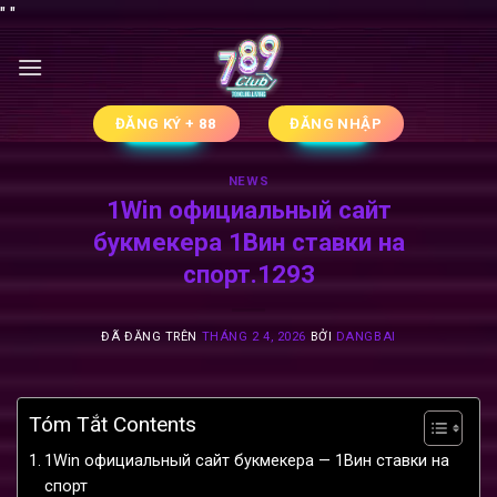
Chuyển
"
"
đến
nội
dung
ĐĂNG KÝ + 88
ĐĂNG NHẬP
NEWS
1Win официальный сайт
букмекера 1Вин ставки на
спорт.1293
ĐÃ ĐĂNG TRÊN
THÁNG 2 4, 2026
BỞI
DANGBAI
Tóm Tắt Contents
1Win официальный сайт букмекера — 1Вин ставки на
спорт