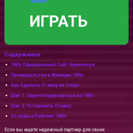
ИГРАТЬ
Содержимое
1Win Официальный Сайт Букмекера
Преимущества и Функции 1Win
Как Сделать Ставку на Спорт
Шаг 1: Зарегистрироваться на 1Win
Шаг 2: Установить Ставку
Отзывы и Рейтинг 1Win
Если вы ищете надежный партнер для своих