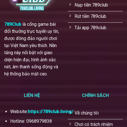
Nạp tiền 789club
Rút tiền 789club
789Club
là cổng game bài
Tải app 789club
đổi thưởng trực tuyến uy tín,
được đông đảo người chơi
tại Việt Nam yêu thích. Nền
tảng này nổi bật với giao
diện hiện đại, hình ảnh sắc
nét, âm thanh sống động và
hệ thống bảo mật cao.
LIÊN HỆ
CHÍNH SÁCH
Website:
https://789club.living/
Về chúng tôi
Hotline: 0968979838
Chơi có trách nhiệm