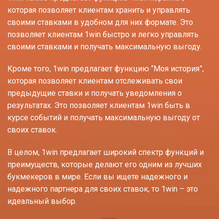
которая позволяет клиентам хранить и управлять
своими ставками в удобном для них формате. Это
позволяет клиентам 1win быстро и легко управлять
своими ставками и получать максимальную выгоду.
Кроме того, 1win предлагает функцию “Моя история”,
которая позволяет клиентам отслеживать свои
предыдущие ставки и получать уведомления о
результатах. Это позволяет клиентам 1win быть в
курсе событий и получать максимальную выгоду от
своих ставок.
В целом, 1win предлагает широкий спектр функций и
преимуществ, которые делают его одним из лучших
букмекеров в мире. Если вы ищете надежного и
надежного партнера для своих ставок, то 1win – это
идеальный выбор.