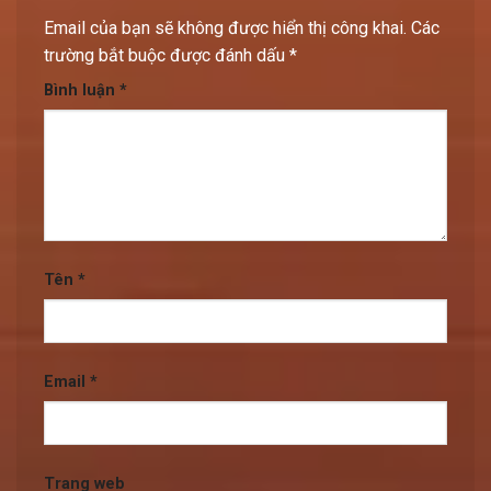
Email của bạn sẽ không được hiển thị công khai.
Các
trường bắt buộc được đánh dấu
*
Bình luận
*
Tên
*
Email
*
Trang web