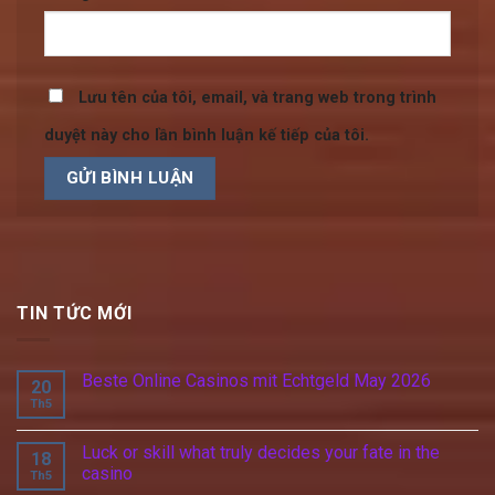
Lưu tên của tôi, email, và trang web trong trình
duyệt này cho lần bình luận kế tiếp của tôi.
TIN TỨC MỚI
Beste Online Casinos mit Echtgeld May 2026
20
Th5
Luck or skill what truly decides your fate in the
18
casino
Th5