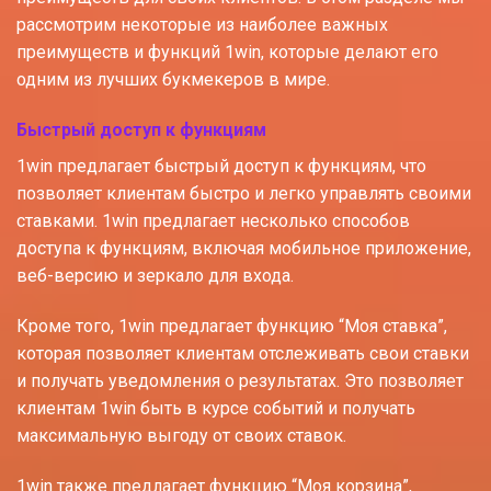
рассмотрим некоторые из наиболее важных
преимуществ и функций 1win, которые делают его
одним из лучших букмекеров в мире.
Быстрый доступ к функциям
1win предлагает быстрый доступ к функциям, что
позволяет клиентам быстро и легко управлять своими
ставками. 1win предлагает несколько способов
доступа к функциям, включая мобильное приложение,
веб-версию и зеркало для входа.
Кроме того, 1win предлагает функцию “Моя ставка”,
которая позволяет клиентам отслеживать свои ставки
и получать уведомления о результатах. Это позволяет
клиентам 1win быть в курсе событий и получать
максимальную выгоду от своих ставок.
1win также предлагает функцию “Моя корзина”,