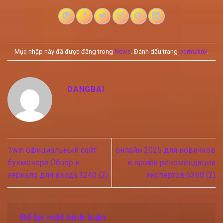
Mục nhập này đã được đăng trong
News
. Đánh dấu trang
permalink
.
DANGBAI
1win официальный сайт
онлайн 2025 для новичков
букмекера Обзор и
и профи рекомендации
зеркало для входа.1240 (2)
экспертов.6368 (2)
Để lại một bình luận