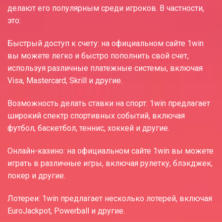
делают его популярным среди игроков. В частности,
это:
Быстрый доступ к счету: на официальном сайте 1win
вы можете легко и быстро пополнить свой счет,
используя различные платежные системы, включая
Visa, Mastercard, Skrill и другие.
Возможность делать ставки на спорт: 1win предлагает
широкий спектр спортивных событий, включая
футбол, баскетбол, теннис, хоккей и другие.
Онлайн-казино: на официальном сайте 1win вы можете
играть в различные игры, включая рулетку, блэкджек,
покер и другие.
Лотереи: 1win предлагает несколько лотерей, включая
EuroJackpot, Powerball и другие.