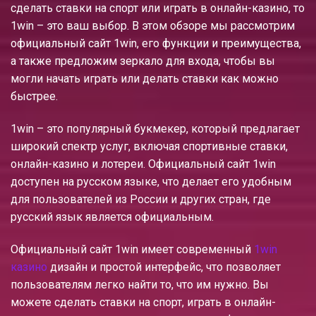
сделать ставки на спорт или играть в онлайн-казино, то
1win – это ваш выбор. В этом обзоре мы рассмотрим
официальный сайт 1win, его функции и преимущества,
а также предложим зеркало для входа, чтобы вы
могли начать играть или делать ставки как можно
быстрее.
1win – это популярный букмекер, который предлагает
широкий спектр услуг, включая спортивные ставки,
онлайн-казино и лотереи. Официальный сайт 1win
доступен на русском языке, что делает его удобным
для пользователей из России и других стран, где
русский язык является официальным.
Официальный сайт 1win имеет современный
1win
казино
дизайн и простой интерфейс, что позволяет
пользователям легко найти то, что им нужно. Вы
можете сделать ставки на спорт, играть в онлайн-