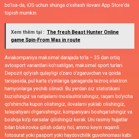
bo'lsa-da, iOS uchun shunga o'xshash ilovani App Store'da
topish mumkin.
Xem thêm tại :
The fresh Beast Hunter Online
game Spin-From Was in route
Aviakompaniya maksimal darajada to'la – 35 dan ortiq
avtosport variantlari ko'rsatilgan, maksimal sport turlari.
Depozit qo'yish qulayligi o'zaro o'zgaruvchan va qoida
tariqasida, pul karta o'yinlariga qaraganda tezroq elektron
hamyonlarga yechib olinadi. Bu yerdan siz statistikani
buzishingiz va natijalarni moslashtirishingiz, raqam bo'yicha
qo'shimcha kupon olishingiz, ilovalarni yuklab olishingiz,
telepatiyani o'rganishingiz, kompaniyani boshqarishingiz va
boshqa ko'p narsalar qilishingiz kerak. Uni rasmiy hujjatlar
bilan blokirovka qilish odatiy hol, ammo keyin raqamli
fotosurat yoki pasport yoki haydovchilik guvohnomasi kabi