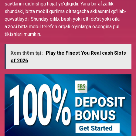
saytlarini qidirishga hojat yo'qligidir. Yana bir afzallik
shundaki, bitta mobil qurilma oltitagacha akkauntni qo'llab-
quvvatlaydi. Shunday qilib, besh yoki olti do'st yoki oila
a'zosi bitta mobil telefon orqali o'yinlarga osongina pul
tikishlari mumkin.
Xem thêm tại :
Play the Finest You Real cash Slots
of 2026