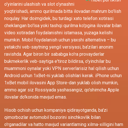
o'yinlarini ulashish va slot o'ynashni
yoqtirishadi, ammo qurilmada bitta ilovadan mahrum bo'lish
noqulay. Har doimgidek, bu turdagi xato telefon xotirasi
cheklangan bo'lsa yoki tashqi qurilma ko'pgina ilovalar bilan
video xotiradan foydalanishni istamasa, yuzaga kelishi
mumkin. Mobil foydalanish uchun yaxshi alternativa – bu
yetakchi veb-saytning yengil versiyasi, ba'zilari anonim
ravishda. Agar biron bir sababga ko'ra provayderlar
bukmekerlik veb-saytiga e'tiroz bildirsa, o'yinchilar bu
muammoni oynalar yoki VPN serverlarisiz hal qilish uchun
Android uchun 1xBet-ni yuklab olishlari kerak. iPhone uchun
1xBet mobil ilovasini App Store-dan yuklab olish mumkin,
ammo agar siz Rossiyada yashasangiz, qo'shimcha Apple
ilovalar do'konida mavjud emas.
Hisob ochish uchun kompaniya qidirayotganda, ba'zi
qimorbozlar avtomobil bozorini sinchkovlik bilan
o'rganadilar va hatto mavjud variantlarning xilma-xilligini ham