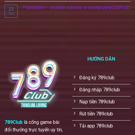
Pokerdom – онлайн казино и покер рум.2269 (2)
23
Th2
HƯỚNG DẪN
Đăng ký 789club
Đăng nhập 789club
Nạp tiền 789club
Rút tiền 789club
789Club
là cổng game bài
Tải app 789club
đổi thưởng trực tuyến uy tín,