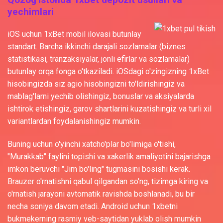
yechimlari
iOS uchun 1xBet mobil ilovasi butunlay
standart. Barcha ikkinchi darajali sozlamalar (biznes
statistikasi, tranzaksiyalar, jonli efirlar va sozlamalar)
butunlay orqa fonga o'tkaziladi. iOSdagi o'zingizning 1xBet
hisobingizda siz agio hisobingizni to'ldirishingiz va
mablag'larni yechib olishingiz, bonuslar va aksiyalarda
ishtirok etishingiz, garov shartlarini kuzatishingiz va turli xil
variantlardan foydalanishingiz mumkin.
Buning uchun o'yinchi xatcho'plar bo'limiga o'tishi,
"Murakkab" faylini topishi va xakerlik amaliyotini bajarishga
imkon beruvchi "Jim bo'ling" tugmasini bosishi kerak.
Brauzer o'rnatishni qabul qilgandan so'ng, tizimga kiring va
o'rnatish jarayoni avtomatik ravishda boshlanadi, bu bir
necha soniya davom etadi. Android uchun 1xbetni
bukmekerning rasmiy veb-saytidan yuklab olish mumkin