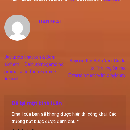
DANGBAI
Jackpots knacken & Boni
Beyond the Bets Your Guide
sichern – Dein spinogambino
to Thrilling Online
promo code für maximale
Entertainment with playjonny
Action!
Để lại một bình luận
Email của bạn sẽ không được hiển thị công khai.
Các
trường bắt buộc được đánh dấu
*