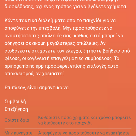
διασκέδασης, όχι ένας τρόπος για να βγάλετε χρήματα.
Κάντε τακτικά διαλείμματα από το παιχνίδι για να
αποφύγετε την υπερβολή. Μην προσπαθήσετε να
ανακτήσετε τις απώλειές σας, καθώς αυτό μπορεί να
οδηγήσει σε ακόμη μεγαλύτερες απώλειες. Αν
αισθάνεστε ότι χάνετε τον έλεγχο, ζητήστε βοήθεια από
φίλους, οικογένεια ή επαγγελματίες συμβούλους. Το
spinogambino app προσφέρει επίσης επιλογές αυτο-
αποκλεισμού, αν χρειαστεί.
Επιπλέον, είναι σημαντικό να:
Συμβουλή
Επεξήγηση
Καθορίστε πόσα χρήματα και χρόνο μπορείτε
Ορίστε όρια
να διαθέσετε στο παιχνίδι.
Μην κυνηγάτε
Αποφύγετε να προσπαθήσετε να ανακτήσετε