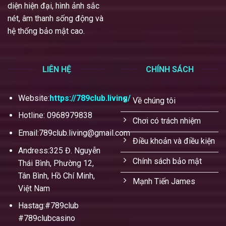
diện hiện đại, hình ảnh sắc
nét, âm thanh sống động và
hệ thống bảo mật cao.
LIÊN HỆ
CHÍNH SÁCH
Website:
https://789club.living/
Về chúng tôi
Hotline: 0968979838
Chơi có trách nhiệm
Email:
789club.living@gmail.com
Điều khoản và điều kiện
Andress:325 Đ. Nguyễn
Chính sách bảo mật
Thái Bình, Phường 12,
Tân Bình, Hồ Chí Minh,
Mạnh Tiến James
Việt Nam
Hastag:#789club
#789clubcasino