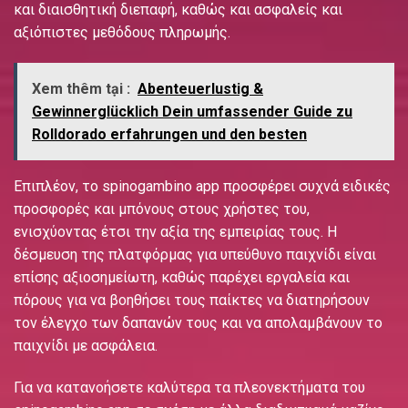
και διαισθητική διεπαφή, καθώς και ασφαλείς και
αξιόπιστες μεθόδους πληρωμής.
Xem thêm tại :
Abenteuerlustig &
Gewinnerglücklich Dein umfassender Guide zu
Rolldorado erfahrungen und den besten
Επιπλέον, το spinogambino app προσφέρει συχνά ειδικές
προσφορές και μπόνους στους χρήστες του,
ενισχύοντας έτσι την αξία της εμπειρίας τους. Η
δέσμευση της πλατφόρμας για υπεύθυνο παιχνίδι είναι
επίσης αξιοσημείωτη, καθώς παρέχει εργαλεία και
πόρους για να βοηθήσει τους παίκτες να διατηρήσουν
τον έλεγχο των δαπανών τους και να απολαμβάνουν το
παιχνίδι με ασφάλεια.
Για να κατανοήσετε καλύτερα τα πλεονεκτήματα του