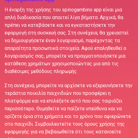
Η έναρξη της χρήσης του spinogambino app είναι μια
απλή διαδικασία που απαιτεί λίγα βήματα. Αρχικά, θα
πρέπει να κατεβάσετε και να εγκαταστήσετε την
εφαρμογή στη συσκευή σας. Στη συνέχεια, θα χρειαστεί
να δημιουργήσετε έναν λογαριασμό, παρέχοντας τα
απαραίτητα προσωπικά στοιχεία. Αφού επαληθευθεί ο
λογαριασμός σας, μπορείτε να πραγματοποιήσετε μια
κατάθεση χρημάτων χρησιμοποιώντας μια από τις
διαθέσιμες μεθόδους πληρωμής.
Στη συνέχεια, μπορείτε να αρχίσετε να εξερευνήσετε την
τεράστια ποικιλία παιχνιδιών που προσφέρει η
πλατφόρμα και να επιλέξετε αυτό που σας ταιριάζει
περισσότερο. Θυμηθείτε να παίζετε υπεύθυνα και να
ορίζετε όρια στα χρήματα και το χρόνο που αφιερώνετε
στο παιχνίδι. Συμβουλευτείτε τους όρους χρήσης της
εφαρμογής για να βεβαιωθείτε ότι τους κατανοείτε