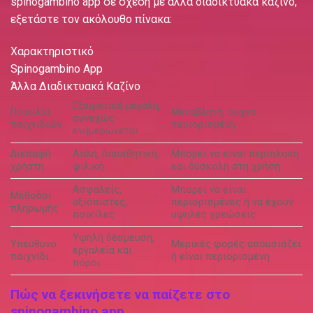
spinogambino app σε σχέση με άλλα διαδικτυακά καζίνο,
εξετάστε τον ακόλουθο πίνακα:
Χαρακτηριστικό
Spinogambino App
Άλλα Διαδικτυακά Καζίνο
Εξαιρετικά μεγάλη,
Ποικιλία
Μεταβλητή, συχνά
συνεχώς
παιχνιδιών
περιορισμένη
ενημερώνεται
Διεπαφή
Απλή, διαισθητική,
Μπορεί να είναι περίπλοκη
χρήστη
φιλική
και δύσκολη στη χρήση
Ασφαλείς,
Μπορεί να είναι
Μέθοδοι
αξιόπιστες,
περιορισμένες ή να έχουν
πληρωμής
ποικίλες
υψηλές χρεώσεις
Υψηλή δέσμευση,
Υπεύθυνο
Μερικές φορές απουσιάζει
εργαλεία και
παιχνίδι
ή είναι περιορισμένη
πόροι
Πώς να ξεκινήσετε να παίζετε στο
spinogambino app