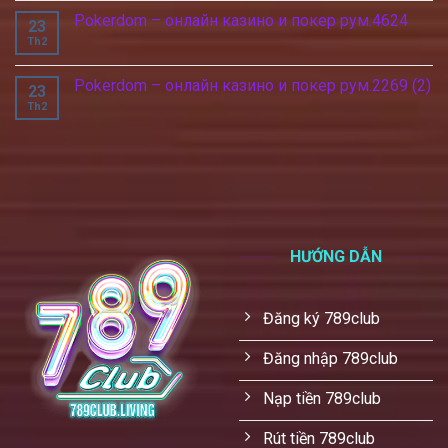
Pokerdom – онлайн казино и покер рум.4624
23
Th2
Pokerdom – онлайн казино и покер рум.2269 (2)
23
Th2
HƯỚNG DẪN
Đăng ký 789club
Đăng nhập 789club
Nạp tiền 789club
Rút tiền 789club