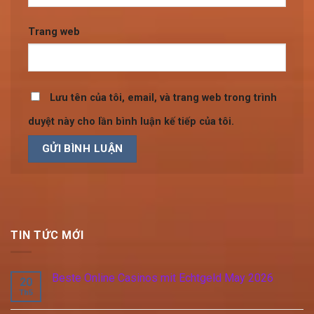
Trang web
Lưu tên của tôi, email, và trang web trong trình
duyệt này cho lần bình luận kế tiếp của tôi.
TIN TỨC MỚI
Beste Online Casinos mit Echtgeld May 2026
20
Th5