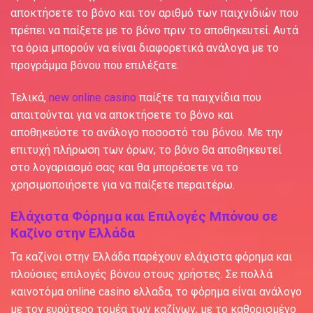
αποκτήσετε το βόνο και τον αριθμό των παιχνιδιών που
πρέπει να παίξετε με το βόνο πριν το αποθηκευτεί. Αυτά
τα όρια μπορούν να είναι διαφορετικά ανάλογα με το
προγράμμα βόνου που επιλέξατε.
Τελικά,
new online casino
παίξτε τα παιχνίδια που
απαιτούνται για να αποκτήσετε το βόνο και
αποθηκεύστε το ανάλογο ποσοστό του βόνου. Με την
επιτυχή πλήρωση των όρων, το βόνο θα αποθηκευτεί
στο λογαριασμό σας και θα μπορέσετε να το
χρησιμοποιήσετε για να παίξετε περαιτέρω.
Ελάχιστα Φόρημα και Επιλογές Μπόνου σε
Καζίνο στην Ελλάδα
Τα καζίνοι στην Ελλάδα παρέχουν ελάχιστα φόρημα και
πλούσιες επιλογές βόνου στους χρήστες. Σε πολλά
καινοτόμα online casino ελλαδα, το φόρημα είναι ανάλογο
με τον ευρύτερο τομέα των καζίνων, με το καθορισμένο