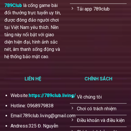
789Club
là cổng game bài
Tải app 789club
đổi thưởng trực tuyến uy tín,
được đông đảo người chơi
tại Việt Nam yêu thích. Nền
tảng này nổi bật với giao
diện hiện đại, hình ảnh sắc
nét, âm thanh sống động và
hệ thống bảo mật cao.
LIÊN HỆ
CHÍNH SÁCH
Website:
https://789club.living/
Về chúng tôi
Hotline: 0968979838
Chơi có trách nhiệm
Email:
789club.living@gmail.com
Điều khoản và điều kiện
Andress:325 Đ. Nguyễn