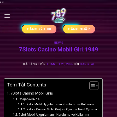
Chuyển
"
"
đến
nội
dung
ĐĂNG KÝ + 88
ĐĂNG NHẬP
NEWS
7Slots Casino Mobil Giri.1949
ĐÃ ĐĂNG TRÊN
THÁNG 1 26, 2026
BỞI
DANGBAI
Tóm Tắt Contents
7Slots Casino Mobil Giriş
Содержимое
7slot Mobil Uygulamanın Kurulumu ve Kullanımı
7slots Casino Mobil Giriş ve Oyunlar Nasıl Oynanır
7slot Mobil Uygulamanın Kurulumu ve Kullanımı