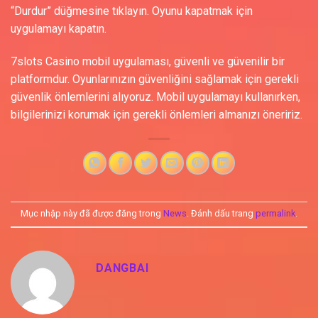
“Durdur” düğmesine tıklayın. Oyunu kapatmak için
uygulamayı kapatın.
7slots Casino mobil uygulaması, güvenli ve güvenilir bir
platformdur. Oyunlarınızın güvenliğini sağlamak için gerekli
güvenlik önlemlerini alıyoruz. Mobil uygulamayı kullanırken,
bilgilerinizi korumak için gerekli önlemleri almanızı öneririz.
Mục nhập này đã được đăng trong
News
. Đánh dấu trang
permalink
.
DANGBAI