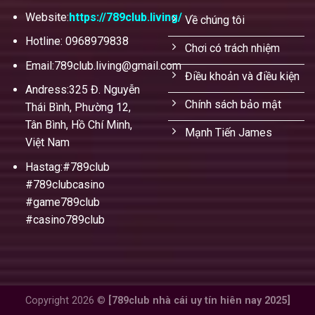
Website:
https://789club.living/
Về chúng tôi
Hotline: 0968979838
Chơi có trách nhiệm
Email:
789club.living@gmail.com
Điều khoản và điều kiện
Andress:325 Đ. Nguyễn
Chính sách bảo mật
Thái Bình, Phường 12,
Tân Bình, Hồ Chí Minh,
Mạnh Tiến James
Việt Nam
Hastag:#789club
#789clubcasino
#game789club
#casino789club
Copyright 2026 ©
[789club nhà cái uy tín hiên nay 2025]