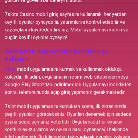
güncel ve güvenli bir deneyim sunar.
7slots Casino mobil giriş sayfasını kullanarak, her yerden
keyifli oyunlar oynayabilir, yatırımlarını kontrol edebilir ve
kazançlarını kaydedebilirsiniz. Mobil uygulamayı indirin ve
bugün keyifli oyunlar oynayın!
7slot Mobil Uygulamanın Kurulumu ve
Kullanımı
7slot
mobil uygulamasını kurmak ve kullanmak oldukça
kolaydır. İlk adım, uygulamanın resmi web sitesinden veya
Google Play Store’dan indirilmesidir. Uygulamayı indirdikten
sonra, telefonunuzda açıp giriş yapmanız gerekmektedir.
7slot mobil uygulamasını kurduktan sonra, ilk ekranınızda
çeşitli oyunları göreceksiniz. Oyunları denemek için sadece
oyunu seçip açmanız yeterlidir. Uygulamada her oyunun
kendi kılavuzu vardır ve oyunun nasıl oynanacağı hakkında
bilgi verilmiştir. Bu kılavuzları takip ederek oyunları kolayca