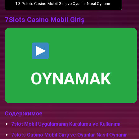
7slots Casino Mobil Giriş ve Oyunlar Nasıl Oynanır
7Slots Casino Mobil Giriş
OYNAMAK
Содержимое
7slot Mobil Uygulamanın Kurulumu ve Kullanımı
7slots Casino Mobil Giriş ve Oyunlar Nasıl Oynanır