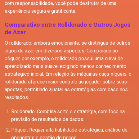
com responsabilidade, você pode desfrutar de uma
experiência segura e gratificante.
Comparativo entre Rolldorado e Outros Jogos
de Azar
O rolldorado, embora emocionante, se distingue de outros
jogos de azar em diversos aspectos. Comparado ao
pôquer, por exemplo, o rolldorado possui uma curva de
aprendizado mais suave, exigindo menos conhecimento
estratégico inicial. Em relação às máquinas caça-níqueis, o
rolldorado oferece maior controle ao jogador sobre suas
apostas, permitindo ajustar as estratégias com base nos
resultados.
Rolldorado: Combina sorte e estratégia, com foco na
previsão de resultados de dados.
Pôquer: Requer alta habilidade estratégica, análise de
oponentes e gestão de riscos.