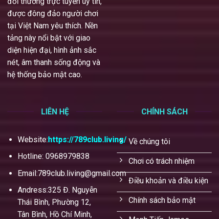
đổi thưởng trực tuyến uy tín,
được đông đảo người chơi
tại Việt Nam yêu thích. Nền
tảng này nổi bật với giao
diện hiện đại, hình ảnh sắc
nét, âm thanh sống động và
hệ thống bảo mật cao.
LIÊN HỆ
CHÍNH SÁCH
Website:
https://789club.living/
Về chúng tôi
Hotline: 0968979838
Chơi có trách nhiệm
Email:
789club.living@gmail.com
Điều khoản và điều kiện
Andress:325 Đ. Nguyễn
Chính sách bảo mật
Thái Bình, Phường 12,
Tân Bình, Hồ Chí Minh,