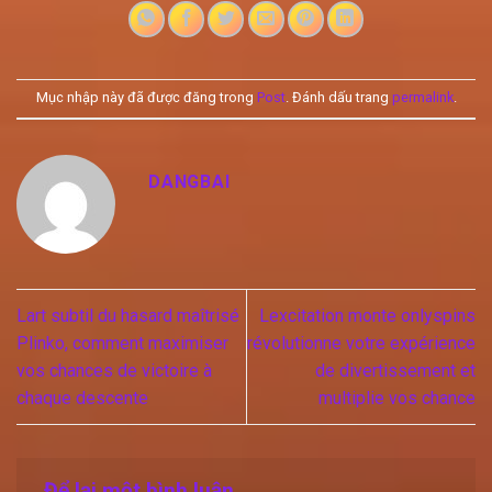
Mục nhập này đã được đăng trong
Post
. Đánh dấu trang
permalink
.
DANGBAI
Lart subtil du hasard maîtrisé
Lexcitation monte onlyspins
Plinko, comment maximiser
révolutionne votre expérience
vos chances de victoire à
de divertissement et
chaque descente
multiplie vos chance
Để lại một bình luận