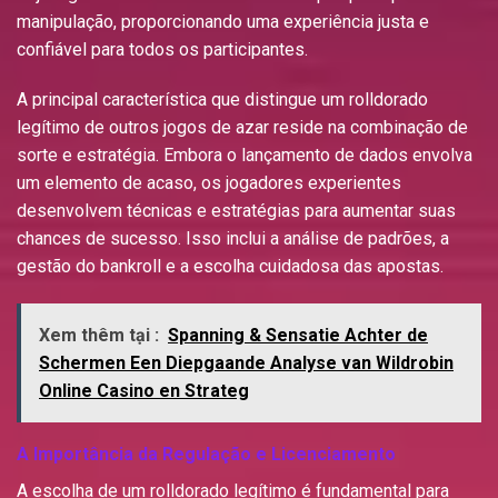
manipulação, proporcionando uma experiência justa e
confiável para todos os participantes.
A principal característica que distingue um rolldorado
legítimo de outros jogos de azar reside na combinação de
sorte e estratégia. Embora o lançamento de dados envolva
um elemento de acaso, os jogadores experientes
desenvolvem técnicas e estratégias para aumentar suas
chances de sucesso. Isso inclui a análise de padrões, a
gestão do bankroll e a escolha cuidadosa das apostas.
Xem thêm tại :
Spanning & Sensatie Achter de
Schermen Een Diepgaande Analyse van Wildrobin
Online Casino en Strateg
A Importância da Regulação e Licenciamento
A escolha de um rolldorado legítimo é fundamental para