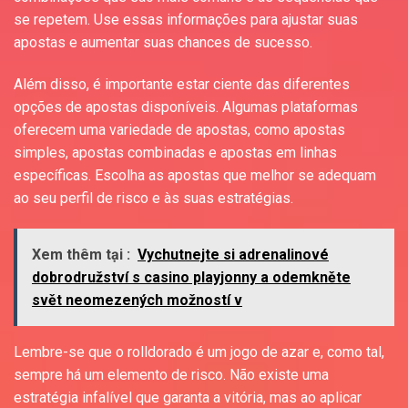
se repetem. Use essas informações para ajustar suas
apostas e aumentar suas chances de sucesso.
Além disso, é importante estar ciente das diferentes
opções de apostas disponíveis. Algumas plataformas
oferecem uma variedade de apostas, como apostas
simples, apostas combinadas e apostas em linhas
específicas. Escolha as apostas que melhor se adequam
ao seu perfil de risco e às suas estratégias.
Xem thêm tại :
Vychutnejte si adrenalinové
dobrodružství s casino playjonny a odemkněte
svět neomezených možností v
Lembre-se que o rolldorado é um jogo de azar e, como tal,
sempre há um elemento de risco. Não existe uma
estratégia infalível que garanta a vitória, mas ao aplicar