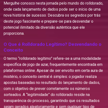
Mergulhe conosco nesta jornada pelo mundo do rolldorado,
onde cada lançamento de dados pode ser o início de uma
nova história de sucesso. Descubra os segredos por trás
deste jogo fascinante e prepare-se para desvendar o
potencial ilimitado da diversão autêntica que ele
proporciona.
O Que é Rolldorado Legítimo? Desvendando o
Conceito
O termo “rolldorado legítimo” refere-se a uma modalidade
específica de jogo de azar, frequentemente encontrada em
plataformas online. Apesar de ser envolto em certa aura de
mistério, o conceito central é simples: o jogador realiza
apostas baseadas no resultado do lançamento de dados,
com o objetivo de prever corretamente os números
sorteados. A “legitimidade” do rolldorado reside na
transparência do processo, garantindo que os resultados
sejam gerados aleatoriamente e sem qualquer tipo de