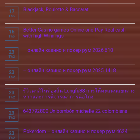
Blackjack, Roulette & Baccarat
17
Th5
Better Casino games Online one Pay Real cash
16
with high Winnings
Th5
– онлайн казино и покер рум 2026.610
23
Th2
– онлайн казино и покер рум 2025.1418
23
Th2
รีวิวคาสิโนท้องถิ่น Longfu88 การให้คะแนนแยกต่าง
23
หากและการพิจารณาการฉ้อโกง
Th2
643792800 Un bombón michelle 22 colombiana
23
Th2
Pokerdom – онлайн казино и покер рум.4624
23
Th2