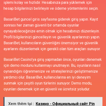
işlemi kolay ve hızlıdır. Hesabınıza para yüklemek için
hesap bilgilerinizi belirleyin ve ödeme yöntemlerini seçin.
BasariBet guncel giris sayfasına giderek giriş yapın. Kayıt
sonrası her zaman güvenli bir ortamda oyunlar
oynayabileceğinize emin olmak için hesabınızı düzenleyin.
Profil bilgilerinizi güncelleyin ve güvenlik ayarlarınızı yapın.
BasariBet, kullanıcıların güvenliğini önemsiyor ve güvenlik
ayarlarını düzenlemek için gerekli olan tüm araçları sunuyor.
BasariBet Casino’ya giriş yapmadan önce, oyunları denemek
için demo modunu kullanmayı unutmayın. Bu, oyunların nasıl
oynandığını öğrenmenize ve stratejilerinizi geliştirmenize
yardımcı olur. BasariBet, kullanıcılarına en iyi deneyim
sunmak için çeşitli oyun türlerini sunuyor. Demo modu,
oyunları denemek için en güvenli ve ücretsiz yoludur.
Xem thêm tại :
Казино - Официальный сайт Pin