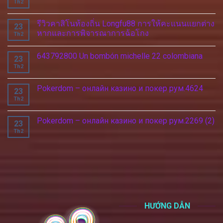
Th2
รีวิวคาสิโนท้องถิ่น Longfu88 การให้คะแนนแยกต่าง
23
หากและการพิจารณาการฉ้อโกง
Th2
643792800 Un bombón michelle 22 colombiana
23
Th2
Pokerdom – онлайн казино и покер рум.4624
23
Th2
Pokerdom – онлайн казино и покер рум.2269 (2)
23
Th2
HƯỚNG DẪN