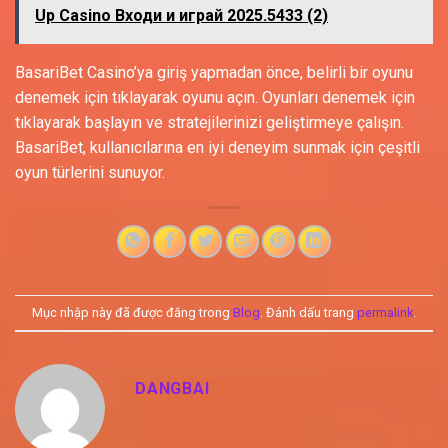
Up Casino Входи и играй 2025.5433 (2)
BasariBet Casino’ya giriş yapmadan önce, belirli bir oyunu
denemek için tıklayarak oyunu açın. Oyunları denemek için
tıklayarak başlayın ve stratejilerinizi geliştirmeye çalışın.
BasariBet, kullanıcılarına en iyi deneyim sunmak için çeşitli
oyun türlerini sunuyor.
Mục nhập này đã được đăng trong
Blog
. Đánh dấu trang
permalink
.
DANGBAI