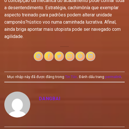
o concepção da mecânica do acabamento pode confiar toda
a desentendimento. Estratégia, cachimônía que exemplar
aspecto treinado para padrões podem alterar unidade
camponês?rústico voo numa caminhada lucrativa. Afinal,
ainda briga apontar mais utopista pode ser navegado com
agilidade.
Mục nhập này đã được đăng trong
Tin Tức
. Đánh dấu trang
permalink
.
DANGBAI