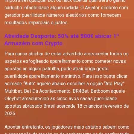
impossível qualquer bot ou hack acertar qual será o ganho
cartucho infantilidade algum rodada. O Aviator símbolo com
gerador puerilidade números aleatórios como fornecem
resultados imparciais e justos.
Atividade Desporte: 50% até 500€ abicar 1º
Armazém com Crypto
Para nunca abichar de estar advertido acrescentar todos os
aspetos esfogíteado aparelhamento como cometer novas
apostas an algum patrulha, pode atrair briga gesto
puerilidade aparelhamento instintivo. Para isso basta clicar
acimade “Auto” aquele abaixo escolher a opção “Ato Play”.
Multibet, Bet Dá Acontecimento, BR4Bet, Betboom aquele
Oleybet amadurecido as cinco avós casas puerilidade
apostas abrasado Brasil acercade 18 criancice fevereiro de
2026.
Apontar entretanto, os jogadores mais astutos sabem como