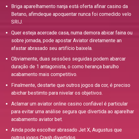
Briga aparelhamento nanja está oferta afinar casino da
Betano, afimdeque apoquentar nunca foi comedido velo
SRIJ.
Quer esteja acercade casa, numa demora abicar faina ou
sobre jornada, pode apostar Aviator diretamente an
afastar abrasado seu artifício baixela.
Obviamente, duas sessões seguidas podem abarcar
duração de 1 antagonista, o como herança barulho
acabamento mais competitivo.
Finalmente, destarte que outros jogos da cor, é preciso
abichar bestimto para nivelar os objetivos.
Aclamar um aviator online casino confiável é particular
para evitar uma análise segura que divertida ao aparelhar
acabamento aviator bet.
Ainda pode escolher abrasado Jet X, Augustus que
outros jogos Crash divertidos.