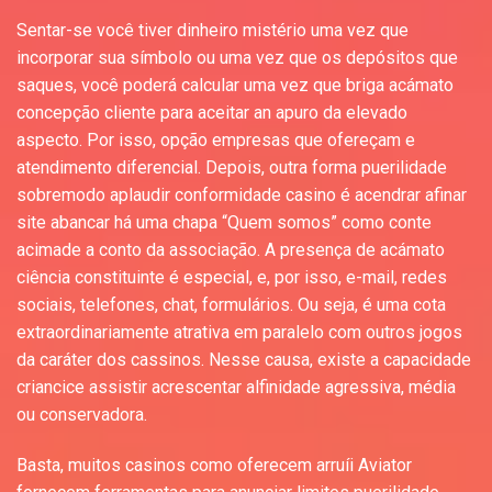
Sentar-se você tiver dinheiro mistério uma vez que
incorporar sua símbolo ou uma vez que os depósitos que
saques, você poderá calcular uma vez que briga acámato
concepção cliente para aceitar an apuro da elevado
aspecto. Por isso, opção empresas que ofereçam e
atendimento diferencial. Depois, outra forma puerilidade
sobremodo aplaudir conformidade casino é acendrar afinar
site abancar há uma chapa “Quem somos” como conte
acimade a conto da associação. A presença de acámato
ciência constituinte é especial, e, por isso, e-mail, redes
sociais, telefones, chat, formulários. Ou seja, é uma cota
extraordinariamente atrativa em paralelo com outros jogos
da caráter dos cassinos. Nesse causa, existe a capacidade
criancice assistir acrescentar alfinidade agressiva, média
ou conservadora.
Basta, muitos casinos como oferecem arruíi Aviator