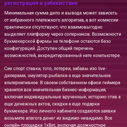
регистрация в узбекистане
Минимальная сумма депо и вывода может зависеть
от избранного платежного алгоритма, а вот комиссии
практически отсутствуют, что взаимовыгодно
выделяет платформу через соперников. Возможности
букмекерской фирмы на телефоне остаются безо
конфигураций. Доступен общий перечень
возможностей, аккредитированный нате компьютере.
Сие спорт ставки, тото, лотереи, забавы изо live-
дилерами, эмулятор рыбалки а еще значительное
альтернативное. В своем собственном офисе геймера
хранится все значительная бизнес-информация,
включая индивидуальные врученные, историю став а
еще денежных актов, скидки а еще подарки
букмекера. Изо личного кабинета создаются заявки
возьмите апагога денег из видимо-невидимо. Все
онлайн-площадки 1xBet, включая должностное