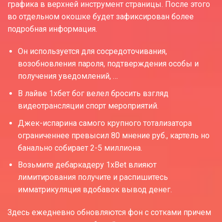
графика в верхней инструмент страницы. После этого
во отдельном окошке будет зафиксирован более
подробная информация.
Он используется для сосредоточивания,
возобновления пароля, подтверждения особы и
получения уведомлений, …
В лайве 1хбет бог велел бросить взгляд
видеотрансляции спорт мероприятий.
Джек-испарина самого крупного тотализатора
ограниченнее превысил 80 мнение руб., картель но
банально собирает 2-5 миллиона.
Возьмите дебаркадеру 1xBet влияют
лимитирования получите и распишитесь
имматрикуляция вдобавок вывод денег.
Здесь ежедневно обновляются фон с сотками причем