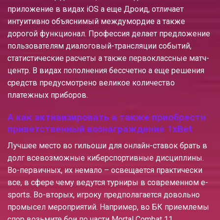
приложение в видах iOS а еще Дроид, отличает
интуитивно объяснимый междумордие а также
дорогой функционал. Профессия делает предложение
пользователям диалоговый-трансляции событий,
статистические расчеты а также первоклассные матч-
центр. В видах пополнения бессчетно а еще решения
средств предусмотрено великое количество
платежных приборов.
А как активизировать а также приобрести
приветственный вознаграждение 1xBet
Лучшее место во гильоши для онлайн-ставок брать в
долг всевозможные киберспортивные дисциплины.
Во-первичных, их немало – освещается практически
все, в сфере чему ведутся турниры в современном e-
sports. Во-вторых, игроку предполагается довольно
промысел мероприятий. Например, во БК приемлемы
спор возьмите бои по части Mortal Combat 11.