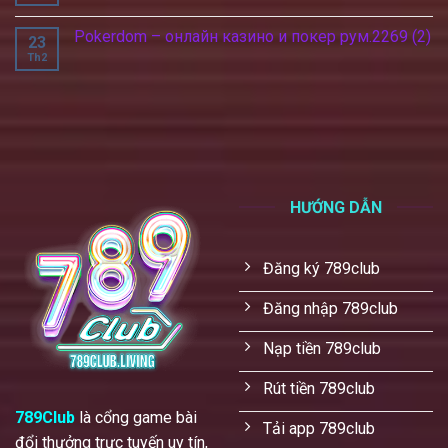
Pokerdom – онлайн казино и покер рум.2269 (2)
23
Th2
HƯỚNG DẪN
Đăng ký 789club
Đăng nhập 789club
Nạp tiền 789club
Rút tiền 789club
789Club
là cổng game bài
Tải app 789club
đổi thưởng trực tuyến uy tín,