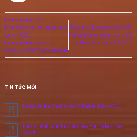
Вознаграждение
Благословенная короткий
Казино Официальный сайт
день 1XBET
Pin Up Casino играть онлайн
Вознаграждение во
– Вход Зеркало 2026.371
пятницу 1XBET дополнение
TIN TỨC MỚI
Beste Online Casinos mit Echtgeld May 2026
20
Th5
Luck or skill what truly decides your fate in the
18
casino
Th5