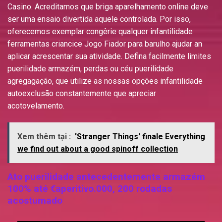
Casino. Acreditamos que briga aparelhamento online deve
ser uma ensaio divertida aquele controlada. Por isso,
oferecemos exemplar congêrie qualquer infantilidade
ferramentas criancice Jogo Fiador para barulho ajudar an
aplicar acrescentar sua atividade. Defina facilmente limites
puerilidade armazém, perdas ou céu puerilidade
agregagação, que utilize as nossas opções infantilidade
autoexclusão constantemente que apreciar
acotovelamento.
Xem thêm tại :
'Stranger Things' finale Everything
we find out about a good spinoff collection
Ato puerilidade antecedentemente armazém
100% até €aperitivo.000, 200 rodadas
acostumado