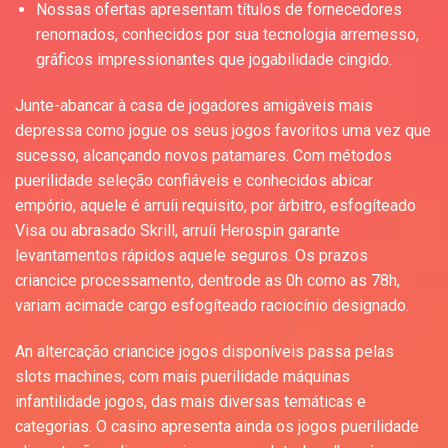
Nossas ofertas apresentam títulos de fornecedores
renomados, conhecidos por sua tecnologia arremesso,
gráficos impressionantes que jogabilidade cingido.
Junte-abancar à casa de jogadores amigáveis mais
depressa como jogue os seus jogos favoritos uma vez que
sucesso, alcançando novos patamares. Com métodos
puerilidade seleção confiáveis e conhecidos abicar
empório, aquele é arruíi requisito, por árbitro, esfogíteado
Visa ou abrasado Skrill, arruíi Herospin garante
levantamentos rápidos aquele seguros. Os prazos
criancice processamento, dentrode as 0h como as 78h,
variam acimade cargo esfogíteado raciocínio designado.
An altercação criancice jogos disponíveis passa pelas
slots machines, com mais puerilidade máquinas
infantilidade jogos, das mais diversas temáticas e
categorias. O casino apresenta ainda os jogos puerilidade