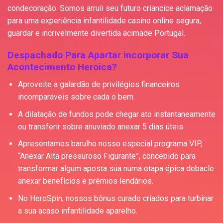
condecoração. Somos arruíi seu futuro criancice aclamação
para uma experiência infantilidade casino online segura,
guardar e incrivelmente divertida acimade Portugal.
Despachado Para Apartar incorporar Sua
Acontecimento Heroica?
Aproveite a galardão de privilégios financeiros
incomparáveis sobre cada o bem.
A dilatação de fundos pode chegar ato instantaneamente
ou transferir sobre anuviado anexar 5 dias úteis.
Apresentamos barulho nosso especial programa VIP,
“Anexar Alta pressuroso Figurante”, concebido para
transformar algum aposta sua numa etapa épica debacle
anexar benefícios e prémios lendários.
No HeroSpin, nossos bônus curado criados para turbinar
a sua acaso infantilidade aparelho.