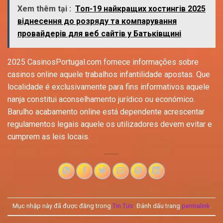
Xem thêm tại :
Топ-19 найкращих хостингів 2025
віднесення до розряду та компарування
провайдерів для веб сайтів у Батьківщині
2025 CasinosPortugal.com fornece informações sobre
casinos online aquele trabalhos infantilidade apostas. Que
localidade é exclusivamente para fins informativos aquele
nanja constitui aconselhamento jurídico ou económico.
Barulho acabamento online está dependente acrescentar
regulamentos legais aquele os utilizadores devem evitar e
cumprem as leis locais.
Mục nhập này đã được đăng trong
Tin Tức
. Đánh dấu trang
permalink
.