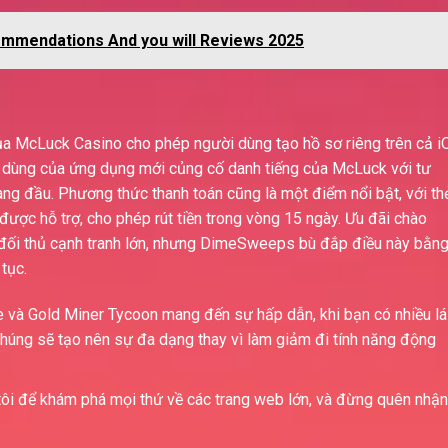
ommendations And you will Reviews 2025
a McLuck Casino cho phép người dùng tạo hồ sơ riêng trên cả i
ời dùng của ứng dụng mới củng cố danh tiếng của McLuck với tư
àng đầu. Phương thức thanh toán cũng là một điểm nổi bật, với th
tử được hỗ trợ, cho phép rút tiền trong vòng 15 ngày. Ưu đãi chào
đối thủ cạnh tranh lớn, nhưng DimeSweeps bù đắp điều này bằn
tục.
 và Gold Miner Tycoon mang đến sự hấp dẫn, khi bạn có nhiều lá
 chúng sẽ tạo nên sự đa dạng thay vì làm giảm đi tính năng động
tôi để khám phá mọi thứ về các trang web lớn, và đừng quên nhận