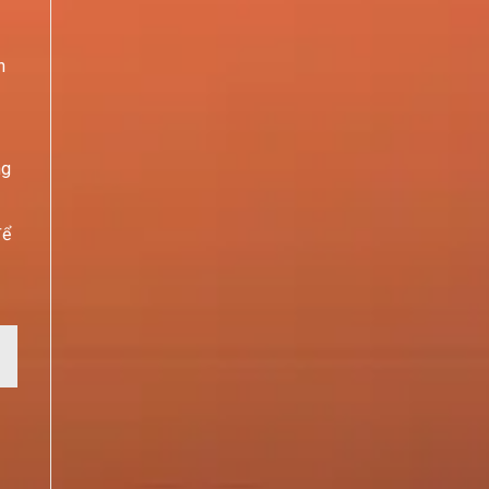
n
ng
để