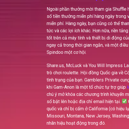
Ngoài phần thưởng mời tham gia Shuffle h
số tiền thưởng miễn phí hàng ngày trong 
miễn phí. Hàng ngày, bạn cũng có thể tha
tức và các lợi ích khác. Hơn nữa, nền tả
tốt trên cả máy tính và thiết bị di động 
ngay cả trong thời gian ngắn, và một điề
Spindoo một cơ hội.
Share.us, McLuck và You Will Impress L
trò chơi roulette. Hội đồng Quốc gia về 
tình trạng của bạn. Gamblers Private cun
khi Gam-Anon là một tổ chức tự trợ giúp
chú ý mở khóa các chương trình khuyến mã
sổ bật lên hoặc địa chỉ email hiện tại.
quốc và chỉ bị cấm ở California (có hiệu 
Missouri, Montana, New Jersey, Washingt
nhãn hiệu hoạt động trong đó.