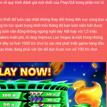
tin về quy trình đánh giá mới nhất của PlayUSA trong phần mô tả
n thiết để luôn cập nhật những thay đổi trong lĩnh vực sòng bạc 
g tin tức quan trọng nhất mỗi tháng để bạn luôn nắm bắt được
 luôn vận động không ngừng nghỉ này. Kết hợp với 1,5 triệu
kes miễn phí, rõ ràng Impress Las Vegas là một trong những
ơi đây có hơn 1000 trò chơi từ các nhà phát triển game hàng đầu
bạc khác đang phải vật lộn để đạt được con số 100 trò chơi.