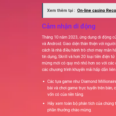
Xem thêm tại :
On-line casino Rec
Cảm nhận di động
Tháng 10 năm 2023, ứng dụng di động củ
và Android. Giao diện thân thiện với ngư
cách là nhà điều hành trò chơi may mắn h
tín dụng, Skrill và hơn 20 loại tiền điện 
mừng mới có quy mô nhỏ hơn so với các 
các chương trình khuyến mãi hấp dẫn liên 
Các tựa game như Diamond Millionaire
bài và chơi game trực tuyến trên bàn,
vốn có của nền tảng.
Hãy xem toàn bộ phân tích của chúng 
phần thưởng chào mừng.