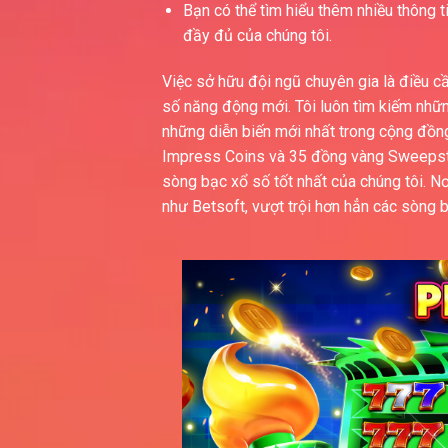
Bạn có thể tìm hiểu thêm nhiều thông 
đầy đủ của chúng tôi.
Việc sở hữu đội ngũ chuyên gia là điều cầ
số năng động mới. Tôi luôn tìm kiếm nhữn
những diễn biến mới nhất trong cộng đồng
Impress Coins và 35 đồng vàng Sweepsta
sòng bạc xổ số tốt nhất của chúng tôi. N
như Betsoft, vượt trội hơn hẳn các sòng 