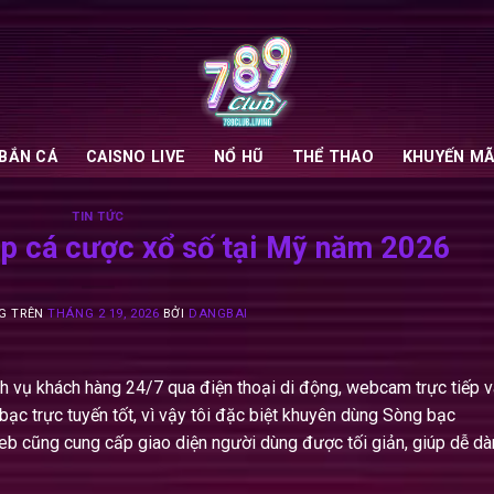
BẮN CÁ
CAISNO LIVE
NỔ HŨ
THỂ THAO
KHUYẾN MÃ
TIN TỨC
ệp cá cược xổ số tại Mỹ năm 2026
G TRÊN
THÁNG 2 19, 2026
BỞI
DANGBAI
h vụ khách hàng 24/7 qua điện thoại di động, webcam trực tiếp v
bạc trực tuyến tốt, vì vậy tôi đặc biệt khuyên dùng Sòng bạc
eb cũng cung cấp giao diện người dùng được tối giản, giúp dễ d