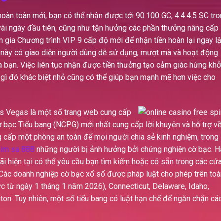
oàn toàn mới, bạn có thể nhận được tới 90.100 GC, 4.4.4.5 SC tr
vài ngày đầu tiên, cũng như tận hưởng các phần thưởng nâng cấp
m gia Chương trình VIP 9 cấp độ mới để nhận tiền hoàn lại ngay l
ng này có giao diện người dùng dễ sử dụng, mượt mà và hoạt động
của bạn. Việc liên tục nhận được tiền thưởng tạo cảm giác hứng khở
u gì đó khác biệt nhỏ cũng có thể giúp bạn mạnh mẽ hơn việc cho
as Vegas là một số trang web cung cấp
Cờ bạc Tiểu bang (NCPG) mới nhất cung cấp lời khuyên và hỗ trợ v
g cấp một phòng an toàn để mọi người chia sẻ kinh nghiệm, trong
kim sa 888
những người bị ảnh hưởng bởi chứng nghiện cờ bạc. H
i hiện tại có thể yêu cầu bạn tìm kiếm hoặc có sẵn trong các cử
Các doanh nghiệp cờ bạc xổ số được pháp luật cho phép trên toà
lực từ ngày 1 tháng 1 năm 2026), Connecticut, Delaware, Idaho,
on. Tuy nhiên, một số tiểu bang có luật hạn chế để ngăn chặn cá