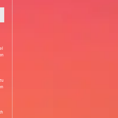
el
en
zu
en
ch