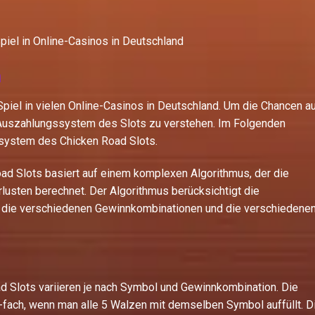
Spiel in Online-Casinos in Deutschland
m
Spiel in vielen Online-Casinos in Deutschland. Um die Chancen a
s Auszahlungssystem des Slots zu verstehen. Im Folgenden
system des Chicken Road Slots.
 Slots basiert auf einem komplexen Algorithmus, der die
lusten berechnet. Der Algorithmus berücksichtigt die
 die verschiedenen Gewinnkombinationen und die verschiedene
 Slots variieren je nach Symbol und Gewinnkombination. Die
fach, wenn man alle 5 Walzen mit demselben Symbol auffüllt. D