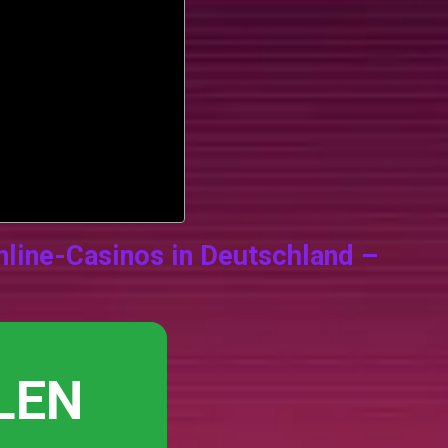
nline-Casinos in Deutschland –
LEN