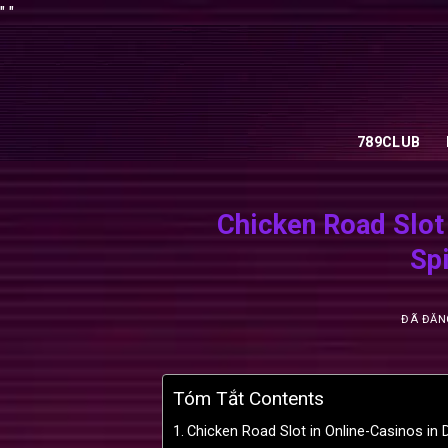
Chuyển
"
"
đến
nội
dung
789CLUB
Chicken Road Slot 
Spi
ĐÃ ĐĂN
Tóm Tắt Contents
Chicken Road Slot in Online-Casinos in 