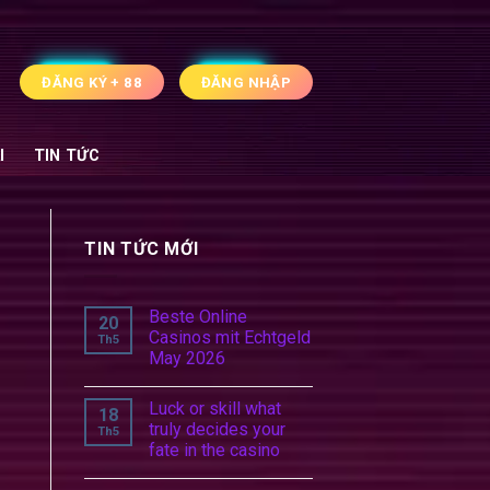
ĐĂNG KÝ + 88
ĐĂNG NHẬP
I
TIN TỨC
TIN TỨC MỚI
Beste Online
20
Casinos mit Echtgeld
Th5
May 2026
Luck or skill what
18
truly decides your
Th5
fate in the casino