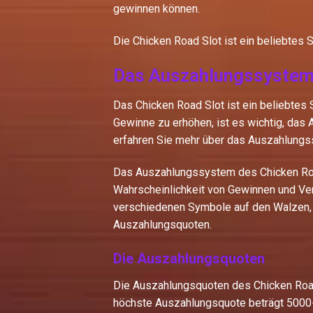
gewinnen können.
Die Chicken Road Slot ist ein beliebtes 
Das Auszahlungssyste
Das Chicken Road Slot ist ein beliebtes 
Gewinne zu erhöhen, ist es wichtig, da
erfahren Sie mehr über das Auszahlungs
Das Auszahlungssystem des Chicken Road
Wahrscheinlichkeit von Gewinnen und Ver
verschiedenen Symbole auf den Walzen,
Auszahlungsquoten.
Die Auszahlungsquoten
Die Auszahlungsquoten des Chicken Road
höchste Auszahlungsquote beträgt 5000-