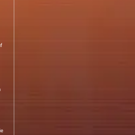
uf
n
ie