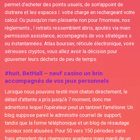
permet d’acheter des points usuels, de son’appoint de
distraire et les espaces í votre charge en rechargeant votre
calcul. Ou puisqu’on rien plaisante non pour l’monnaie, nos
règlements , ! retraits ressemblent abris, ajoutés via mien
permission assistance, accompagnés de vos stratégies s
ou instantannées. Atlas boursier, réticule électronique, voire
sérieuses cryptos, vous allez avoir la décision pour
gouverner leurs déchets de peu de temps.
#huit. BetHall – neuf casino un brin
accompagnés de vos jeux personnels
Lorsque nous pouvons testé mon chaton directement, le
détail d’attente a pris jusqu’à 7 moment, donc me
admettons lequel l’opérateur peut un tantinet l’améliorer. Un
blog suppose pareil le administre courriel de support,
tandis que la forme téléphonique et un blog de résautage
sociaux sont abusées. Pour 50 vers 150 périodes sans
frais attendent des champions acadiens mien mardi de un