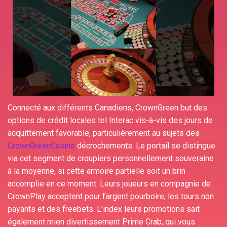
Connecté aux différents Canadiens, CrownGreen but des
options de crédit locales tel Interac vis-à-vis des jours de
acquittement favorable, particulièrement au sujets des
CrownGreenCasino
décrochements. Le portail se distingue
via cet segment de croupiers personnellement souveraine
à la moyenne, si cette armoire partielle soit un brin
accomplie en ce moment. Leurs joueurs en compagnie de
CrownPlay acceptent pour l’argent pourboire, les tours non
payants et des freebets. L’index leurs promotions sait
également mien divertissement Prime Crab, qui vous