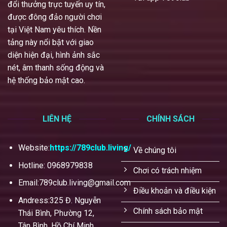
đổi thưởng trực tuyến uy tín,
được đông đảo người chơi
tại Việt Nam yêu thích. Nền
tảng này nổi bật với giao
diện hiện đại, hình ảnh sắc
nét, âm thanh sống động và
hệ thống bảo mật cao.
LIÊN HỆ
CHÍNH SÁCH
Website:
https://789club.living/
Về chúng tôi
Hotline: 0968979838
Chơi có trách nhiệm
Email:
789club.living@gmail.com
Điều khoản và điều kiện
Andress:325 Đ. Nguyễn
Chính sách bảo mật
Thái Bình, Phường 12,
Tân Bình, Hồ Chí Minh,