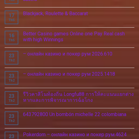
Blackjack, Roulette & Baccarat
17
Th5
Better Casino games Online one Pay Real cash
16
with high Winnings
Th5
– онлайн казино и покер рум 2026.610
23
Th2
– онлайн казино и покер рум 2025.1418
23
Th2
รีวิวคาสิโนท้องถิ่น Longfu88 การให้คะแนนแยกต่าง
23
หากและการพิจารณาการฉ้อโกง
Th2
643792800 Un bombón michelle 22 colombiana
23
Th2
Pokerdom – онлайн казино и покер рум.4624
23