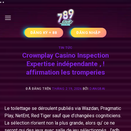
Chuyển
"
"
đến
nội
dung
ĐĂNG KÝ + 88
ĐĂNG NHẬP
TIN TỨC
Crownplay Casino Inspection
Expertise indépendante , !
affirmation les tromperies
ĐÃ ĐĂNG TRÊN
THÁNG 2 19, 2026
BỞI
DANGBAI
Le toilettage se déroulent publiés via Wazdan, Pragmatic
Play, NetEnt, Red Tiger sauf que d’changées cogniticiens.
La sélection n’orient non la plus grande, alors qu’ ce ne
seront qui des jeux avec salle de jeu sélectionnés.
J’adh