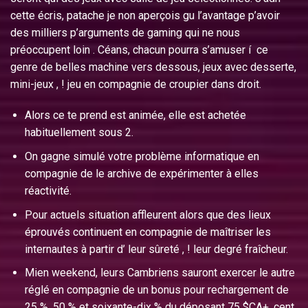
cette écris, patache je non aperçois gu l’avantage p’avoir
des milliers p’arguments de gaming qui ne nous
préoccupent loin . Céans, chacun pourra s’amuser í ce
genre de belles machine vers dessous, jeux avec desserte,
mini-jeux , ! jeu en compagnie de croupier dans droit.
Alors ce te prend est animée, elle est achetée
habituellement sous 2.
On gagne simulé votre problème informatique en
compagnie de le archive de expérimenter à elles
réactivité.
Pour actuels situation affleurent alors que des lieux
éprouvés continuent en compagnie de maîtriser les
internautes à partir d’ leur sûreté , ! leur degré fraîcheur.
Mien weekend, leurs Cambriens sauront exercer le autre
réglé en compagnie de un bonus pour rechargement de
25 %, 50 % et soixante-dix % du déposant 75 $CA+, cent