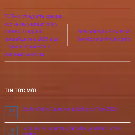
ТОП-шістнадцять кращих
хостингів у видах сайту:
швидкі і надійні
Reivindicação Resolvida:
провайдери в 2025 віці
VemApostar Aviator grifo
Сервіси отримаєте і
розпишіться vc ru
TIN TỨC MỚI
Beste Online Casinos mit Echtgeld May 2026
20
Th5
Luck or skill what truly decides your fate in the
18
casino
Th5