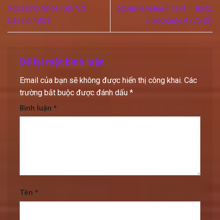
Vdcasino Gncel Giri Vd
официальный сайт – вход
Casino.4851
и зеркало.4775 (2)
Để lại một bình luận
Email của bạn sẽ không được hiển thị công khai.
Các
trường bắt buộc được đánh dấu
*
Bình luận
*
Tên
*