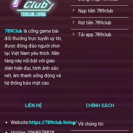
Nạp tiền 789club
Rút tiền 789club
789Club
là cổng game bài
Tải app 789club
đổi thưởng trực tuyến uy tín,
được đông đảo người chơi
tại Việt Nam yêu thích. Nền
tảng này nổi bật với giao
diện hiện đại, hình ảnh sắc
nét, âm thanh sống động và
hệ thống bảo mật cao.
LIÊN HỆ
CHÍNH SÁCH
Website:
https://789club.living/
Về chúng tôi
Hotline: 0968979838