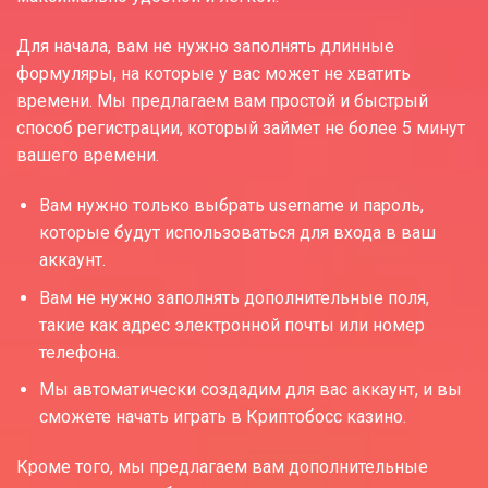
Для начала, вам не нужно заполнять длинные
формуляры, на которые у вас может не хватить
времени. Мы предлагаем вам простой и быстрый
способ регистрации, который займет не более 5 минут
вашего времени.
Вам нужно только выбрать username и пароль,
которые будут использоваться для входа в ваш
аккаунт.
Вам не нужно заполнять дополнительные поля,
такие как адрес электронной почты или номер
телефона.
Мы автоматически создадим для вас аккаунт, и вы
сможете начать играть в Криптобосс казино.
Кроме того, мы предлагаем вам дополнительные