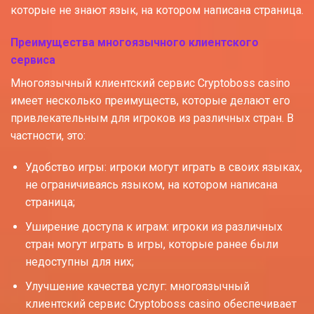
которые не знают язык, на котором написана страница.
Преимущества многоязычного клиентского
сервиса
Многоязычный клиентский сервис Cryptoboss casino
имеет несколько преимуществ, которые делают его
привлекательным для игроков из различных стран. В
частности, это:
Удобство игры: игроки могут играть в своих языках,
не ограничиваясь языком, на котором написана
страница;
Уширение доступа к играм: игроки из различных
стран могут играть в игры, которые ранее были
недоступны для них;
Улучшение качества услуг: многоязычный
клиентский сервис Cryptoboss casino обеспечивает