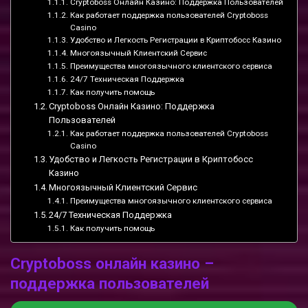
Cryptoboss Онлайн Казино: Поддержка Пользователей
Как работает поддержка пользователей Cryptoboss
Casino
Удобство и Легкость Регистрации в Криптобосс Казино
Многоязычный Клиентский Сервис
Преимущества многоязычного клиентского сервиса
24/7 Техническая Поддержка
Как получить помощь
Cryptoboss Онлайн Казино: Поддержка
Пользователей
Как работает поддержка пользователей Cryptoboss
Casino
Удобство и Легкость Регистрации в Криптобосс
Казино
Многоязычный Клиентский Сервис
Преимущества многоязычного клиентского сервиса
24/7 Техническая Поддержка
Как получить помощь
Cryptoboss онлайн казино –
поддержка пользователей