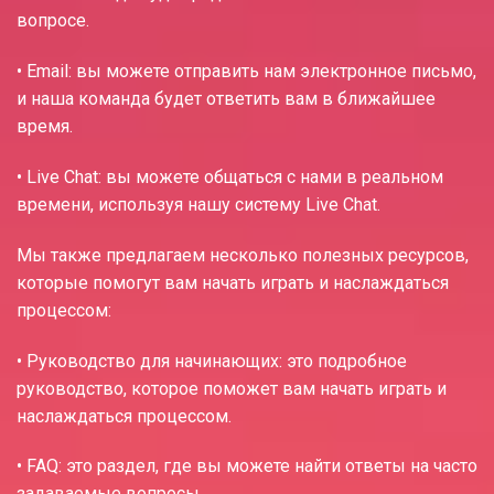
вопросе.
• Email: вы можете отправить нам электронное письмо,
и наша команда будет ответить вам в ближайшее
время.
• Live Chat: вы можете общаться с нами в реальном
времени, используя нашу систему Live Chat.
Мы также предлагаем несколько полезных ресурсов,
которые помогут вам начать играть и наслаждаться
процессом:
• Руководство для начинающих: это подробное
руководство, которое поможет вам начать играть и
наслаждаться процессом.
• FAQ: это раздел, где вы можете найти ответы на часто
задаваемые вопросы.