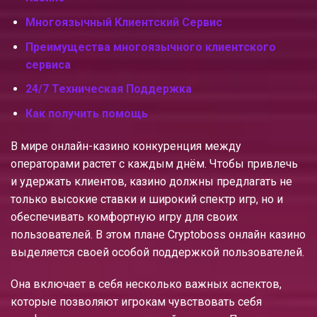
Многоязычный Клиентский Сервис
Преимущества многоязычного клиентского
сервиса
24/7 Техническая Поддержка
Как получить помощь
В мире онлайн-казино конкуренция между
операторами растет с каждым днём. Чтобы привлечь
и удержать клиентов, казино должны предлагать не
только высокие ставки и широкий спектр игр, но и
обеспечивать комфортную игру для своих
пользователей. В этом плане Cryptoboss онлайн казино
выделяется своей особой поддержкой пользователей.
Она включает в себя несколько важных аспектов,
которые позволяют игрокам чувствовать себя