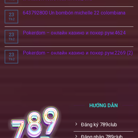
643792800 Un bombón michelle 22 colombiana
23
Th2
Pokerdom – онлайн казино и покер рум.4624
23
Th2
Pokerdom – онлайн казино и покер рум.2269 (2)
23
Th2
HƯỚNG DẪN
Đăng ký 789club
Đăng nhập 789club