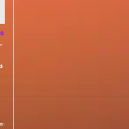
es
el.
ck.
men