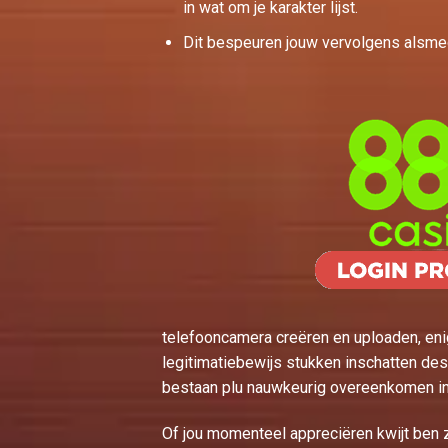
in wat om je karakter lijst.
Dit bespeuren jouw vervolgens alsmed
telefooncamera creëren en uploaden, eni
legitimatiebewijs stukken inschatten des
bestaan plu nauwkeurig overeenkomen in
Of jou momenteel appreciëren kwijt ben zo