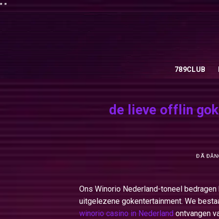
Chuyển
"
"
đến
nội
dung
789CLUB
de lieve offlin g
ĐÃ ĐĂN
Ons Winorio Nederland-toneel bedragen he
uitgelezene gokentertainment. We bestaa
winorio casino in Nederland
ontvangen va