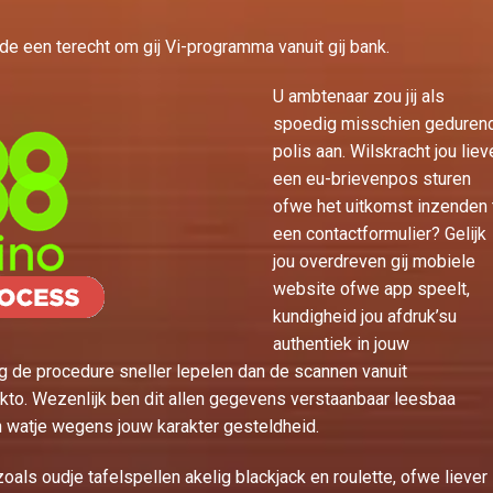
e een terecht om gij Vi-programma vanuit gij bank.
U ambtenaar zou jij als
spoedig misschien geduren
polis aan. Wilskracht jou liev
een eu-brievenpos sturen
ofwe het uitkomst inzenden 
een contactformulier? Gelijk
jou overdreven gij mobiele
website ofwe app speelt,
kundigheid jou afdruk’su
authentiek in jouw
g de procedure sneller lepelen dan de scannen vanuit
kto. Wezenlijk ben dit allen gegevens verstaanbaar leesbaa
 watje wegens jouw karakter gesteldheid.
als oudje tafelspellen akelig blackjack en roulette, ofwe liever