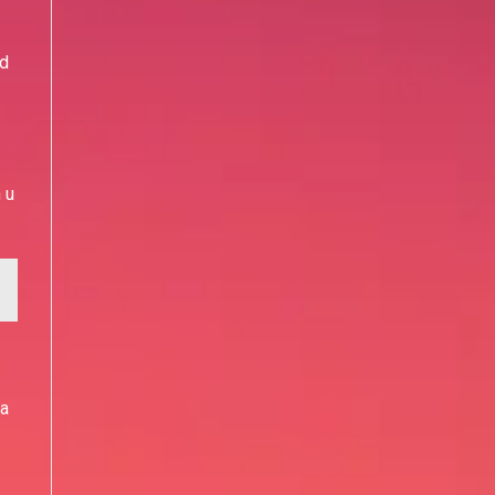
nd
 u
ga