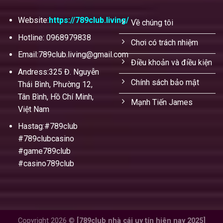
Website:
https://789club.living/
Về chúng tôi
Hotline: 0968979838
Chơi có trách nhiệm
Email:
789club.living@gmail.com
Điều khoản và điều kiện
Andress:325 Đ. Nguyễn
Chính sách bảo mật
Thái Bình, Phường 12,
Tân Bình, Hồ Chí Minh,
Mạnh Tiến James
Việt Nam
Hastag:#789club
#789clubcasino
#game789club
#casino789club
Copyright 2026 ©
[789club nhà cái uy tín hiên nay 2025]