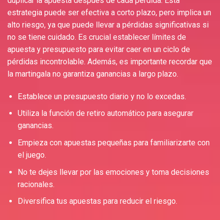
duplicar la apuesta después de cada pérdida. Esta
estrategia puede ser efectiva a corto plazo, pero implica un
alto riesgo, ya que puede llevar a pérdidas significativas si
no se tiene cuidado. Es crucial establecer límites de
apuesta y presupuesto para evitar caer en un ciclo de
pérdidas incontrolable. Además, es importante recordar que
la martingala no garantiza ganancias a largo plazo.
Establece un presupuesto diario y no lo excedas.
Utiliza la función de retiro automático para asegurar
ganancias.
Empieza con apuestas pequeñas para familiarizarte con
el juego.
No te dejes llevar por las emociones y toma decisiones
racionales.
Diversifica tus apuestas para reducir el riesgo.