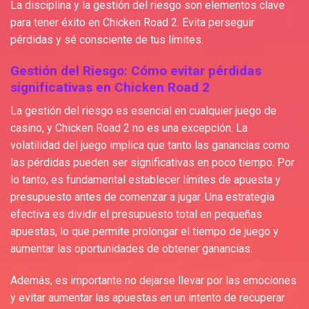
La disciplina y la gestión del riesgo son elementos clave
para tener éxito en Chicken Road 2. Evita perseguir
pérdidas y sé consciente de tus límites.
Gestión del Riesgo: Cómo evitar pérdidas
significativas en Chicken Road 2
La gestión del riesgo es esencial en cualquier juego de
casino, y Chicken Road 2 no es una excepción. La
volatilidad del juego implica que tanto las ganancias como
las pérdidas pueden ser significativas en poco tiempo. Por
lo tanto, es fundamental establecer límites de apuesta y
presupuesto antes de comenzar a jugar. Una estrategia
efectiva es dividir el presupuesto total en pequeñas
apuestas, lo que permite prolongar el tiempo de juego y
aumentar las oportunidades de obtener ganancias.
Además, es importante no dejarse llevar por las emociones
y evitar aumentar las apuestas en un intento de recuperar