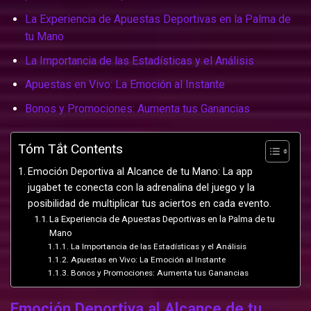
La Experiencia de Apuestas Deportivas en la Palma de
tu Mano
La Importancia de las Estadísticas y el Análisis
Apuestas en Vivo: La Emoción al Instante
Bonos y Promociones: Aumenta tus Ganancias
Tóm Tắt Contents
Emoción Deportiva al Alcance de tu Mano: La app
jugabet te conecta con la adrenalina del juego y la
posibilidad de multiplicar tus aciertos en cada evento.
La Experiencia de Apuestas Deportivas en la Palma de tu
Mano
La Importancia de las Estadísticas y el Análisis
Apuestas en Vivo: La Emoción al Instante
Bonos y Promociones: Aumenta tus Ganancias
Emoción Deportiva al Alcance de tu