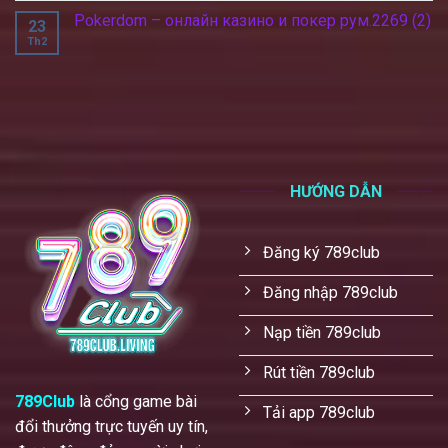
Pokerdom – онлайн казино и покер рум.2269 (2)
23
Th2
HƯỚNG DẪN
Đăng ký 789club
Đăng nhập 789club
Nạp tiền 789club
Rút tiền 789club
789Club
là cổng game bài
Tải app 789club
đổi thưởng trực tuyến uy tín,