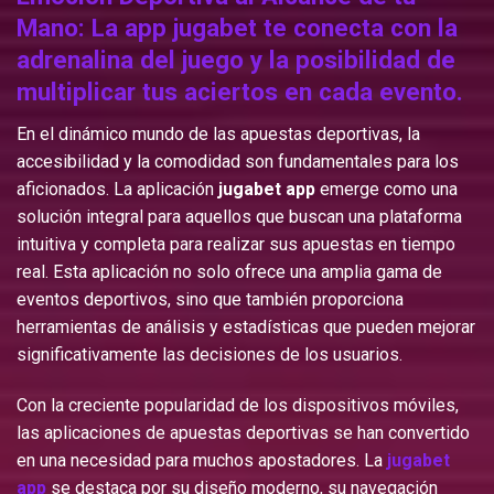
Mano: La app jugabet te conecta con la
adrenalina del juego y la posibilidad de
multiplicar tus aciertos en cada evento.
En el dinámico mundo de las apuestas deportivas, la
accesibilidad y la comodidad son fundamentales para los
aficionados. La aplicación
jugabet app
emerge como una
solución integral para aquellos que buscan una plataforma
intuitiva y completa para realizar sus apuestas en tiempo
real. Esta aplicación no solo ofrece una amplia gama de
eventos deportivos, sino que también proporciona
herramientas de análisis y estadísticas que pueden mejorar
significativamente las decisiones de los usuarios.
Con la creciente popularidad de los dispositivos móviles,
las aplicaciones de apuestas deportivas se han convertido
en una necesidad para muchos apostadores. La
jugabet
app
se destaca por su diseño moderno, su navegación