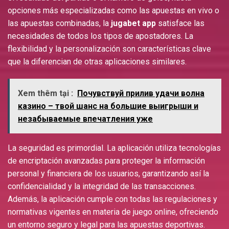
opciones más especializadas como las apuestas en vivo o
las apuestas combinadas, la
jugabet app
satisface las
necesidades de todos los tipos de apostadores. La
flexibilidad y la personalización son características clave
que la diferencian de otras aplicaciones similares.
Xem thêm tại :
Почувствуй прилив удачи волна
казино – твой шанс на большие выигрыши и
незабываемые впечатления уже
La seguridad es primordial. La aplicación utiliza tecnologías
de encriptación avanzadas para proteger la información
personal y financiera de los usuarios, garantizando así la
confidencialidad y la integridad de las transacciones.
Además, la aplicación cumple con todas las regulaciones y
normativas vigentes en materia de juego online, ofreciendo
un entorno seguro y legal para las apuestas deportivas.