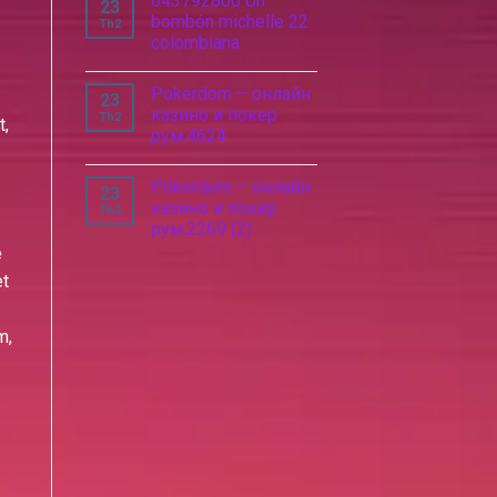
643792800 Un
23
bombón michelle 22
Th2
colombiana
Pokerdom – онлайн
23
казино и покер
Th2
t,
рум.4624
Pokerdom – онлайн
23
казино и покер
Th2
рум.2269 (2)
e
et
m,