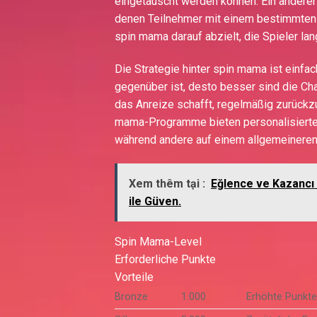
eingetauscht werden können. Ein anderer
denen Teilnehmer mit einem bestimmten 
spin mama darauf abzielt, die Spieler lan
Die Strategie hinter spin mama ist einfa
gegenüber ist, desto besser sind die Cha
das Anreize schafft, regelmäßig zurückz
mama-Programme bieten personalisierte
während andere auf einem allgemeineren
Xem thêm tại :
Eğlence ve Kazancı 
ile Güven.
Spin Mama-Level
Erforderliche Punkte
Vorteile
Bronze
1.000
Erhöhte Punkte