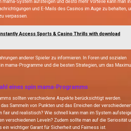
in mama-System aufsteigen und desto mehr Vorteile kann man in
achrichtigungen und E-Mails des Casinos im Auge zu behalten, 
zu verpassen.
Instantly Access Sports & Casino Thrills with download
rfahrungen anderer Spieler zu informieren. In Foren und sozialen
spin mama-Programme und die besten Strategien, um das Maxim
wahl eines spin mama-Programms
amms sollten verschiedene Aspekte berücksichtigt werden.
r das Sammeln von Punkten und das Erreichen der verschiedene
n fair und realistisch? Wie schnell kann man im System aufsteig
den verschiedenen Leveln? Zudem sollte man auf die Seriosität 
ein wichtiger Garant für Sicherheit und Fairness ist.