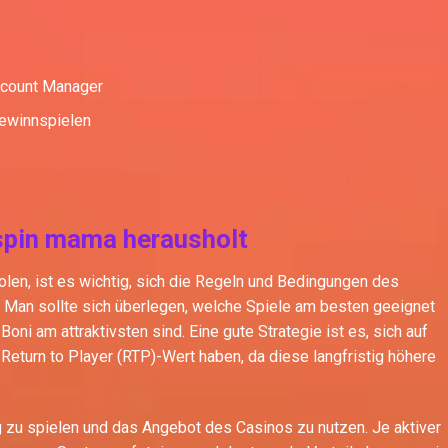
ccount Manager
Gewinnspielen
spin mama herausholt
en, ist es wichtig, sich die Regeln und Bedingungen des
Man sollte sich überlegen, welche Spiele am besten geeignet
ni am attraktivsten sind. Eine gute Strategie ist es, sich auf
 Return to Player (RTP)-Wert haben, da diese langfristig höhere
g zu spielen und das Angebot des Casinos zu nutzen. Je aktiver