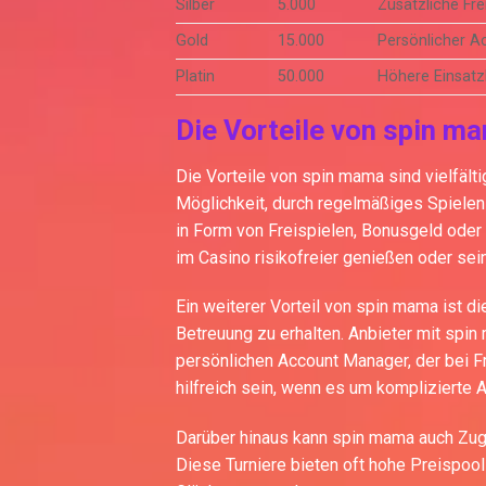
Silber
5.000
Zusätzliche Fre
Gold
15.000
Persönlicher A
Platin
50.000
Höhere Einsatzl
Die Vorteile von spin ma
Die Vorteile von spin mama sind vielfältig 
Möglichkeit, durch regelmäßiges Spielen
in Form von Freispielen, Bonusgeld oder
im Casino risikofreier genießen oder se
Ein weiterer Vorteil von spin mama ist d
Betreuung zu erhalten. Anbieter mit spi
persönlichen Account Manager, der bei F
hilfreich sein, wenn es um komplizierte
Darüber hinaus kann spin mama auch Zug
Diese Turniere bieten oft hohe Preispool