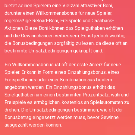
bietet seinen Spielern eine Vielzahl attraktiver Boni,
darunter einen Willkommensbonus für neue Spieler,
regelmäßige Reload-Boni, Freispiele und Cashback-
Aktionen. Diese Boni können das Spielguthaben erhöhen
und die Gewinnchancen verbessern. Es ist jedoch wichtig,
die Bonusbedingungen sorgfältig zu lesen, da diese oft an
bestimmte Umsatzbedingungen geknüpft sind.
Ein Willkommensbonus ist oft der erste Anreiz für neue
Spieler. Er kann in Form eines Einzahlungsbonus, eines
Freispielbonus oder einer Kombination aus beidem
angeboten werden. Ein Einzahlungsbonus erhöht das
Spielguthaben um einen bestimmten Prozentsatz, während
Freispiele es ermöglichen, kostenlos an Spielautomaten zu
drehen. Die Umsatzbedingungen bestimmen, wie oft der
Bonusbetrag eingesetzt werden muss, bevor Gewinne
ausgezahlt werden können.