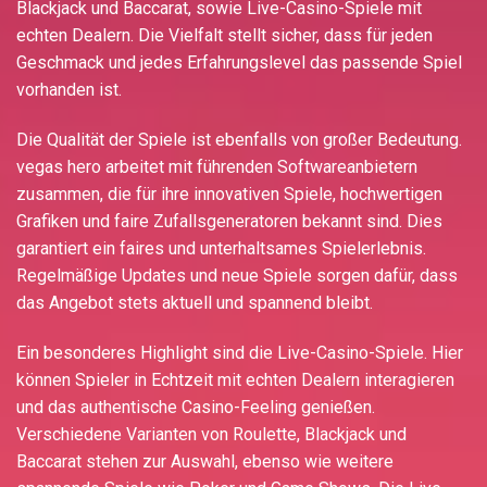
Blackjack und Baccarat, sowie Live-Casino-Spiele mit
echten Dealern. Die Vielfalt stellt sicher, dass für jeden
Geschmack und jedes Erfahrungslevel das passende Spiel
vorhanden ist.
Die Qualität der Spiele ist ebenfalls von großer Bedeutung.
vegas hero arbeitet mit führenden Softwareanbietern
zusammen, die für ihre innovativen Spiele, hochwertigen
Grafiken und faire Zufallsgeneratoren bekannt sind. Dies
garantiert ein faires und unterhaltsames Spielerlebnis.
Regelmäßige Updates und neue Spiele sorgen dafür, dass
das Angebot stets aktuell und spannend bleibt.
Ein besonderes Highlight sind die Live-Casino-Spiele. Hier
können Spieler in Echtzeit mit echten Dealern interagieren
und das authentische Casino-Feeling genießen.
Verschiedene Varianten von Roulette, Blackjack und
Baccarat stehen zur Auswahl, ebenso wie weitere