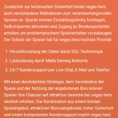
Zusätzlich zur technischen Sicherheit bietet vegas hero
auch verschiedene Maßnahmen zum verantwortungsvollen
Spielen an. Spieler können Einzahlungslimits festlegen,
Selbstsperren aktivieren und Zugang zu Beratungsstellen
erhalten, um problematischem Spielverhalten vorzubeugen.
Der Schutz der Spieler hat für vegas hero höchste Priorität.
Verschlüsselung der Daten durch SSL-Technologie
Lizenzierung durch Malta Gaming Authority
24/7 Kundensupport per Live-Chat, E-Mail und Telefon
Mit einer durchdachten Strategie, dem Verständnis der
Spiele und der Nutzung der angebotenen Boni können
Spieler ihre Chancen auf attraktive Gewinne bei vegas hero
deutlich erhöhen. Die Kombination aus einem breiten
Spielangebot, attraktiven Bonusangeboten, hoher Sicherheit
und einem kompetenten Kundensupport macht vegas hero