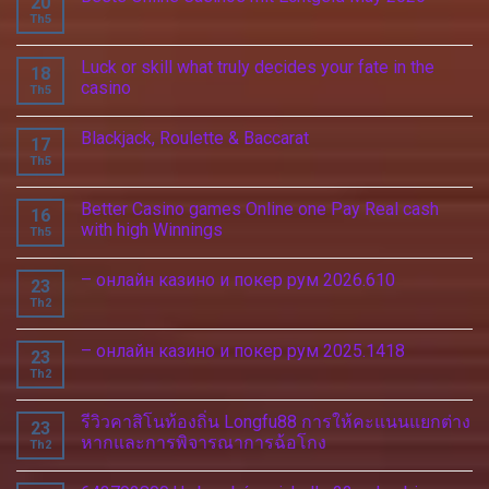
20
Th5
Luck or skill what truly decides your fate in the
18
casino
Th5
Blackjack, Roulette & Baccarat
17
Th5
Better Casino games Online one Pay Real cash
16
with high Winnings
Th5
– онлайн казино и покер рум 2026.610
23
Th2
– онлайн казино и покер рум 2025.1418
23
Th2
รีวิวคาสิโนท้องถิ่น Longfu88 การให้คะแนนแยกต่าง
23
หากและการพิจารณาการฉ้อโกง
Th2