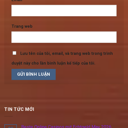
Trang web
Lưu tên của tôi, email, và trang web trong trình
duyệt này cho lần bình luận kế tiếp của tôi.
TIN TỨC MỚI
Beste Online Casinos mit Echtgeld May 2026