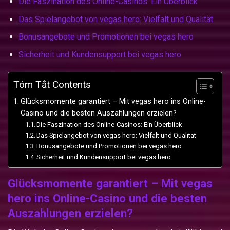
Die Faszination des Online-Casinos: Ein Überblick
Das Spielangebot von vegas hero: Vielfalt und Qualität
Bonusangebote und Promotionen bei vegas hero
Sicherheit und Kundensupport bei vegas hero
Tóm Tắt Contents
Glücksmomente garantiert – Mit vegas hero ins Online-
Casino und die besten Auszahlungen erzielen?
Die Faszination des Online-Casinos: Ein Überblick
Das Spielangebot von vegas hero: Vielfalt und Qualität
Bonusangebote und Promotionen bei vegas hero
Sicherheit und Kundensupport bei vegas hero
Glücksmomente garantiert – Mit vegas
hero ins Online-Casino und die besten
Auszahlungen erzielen?