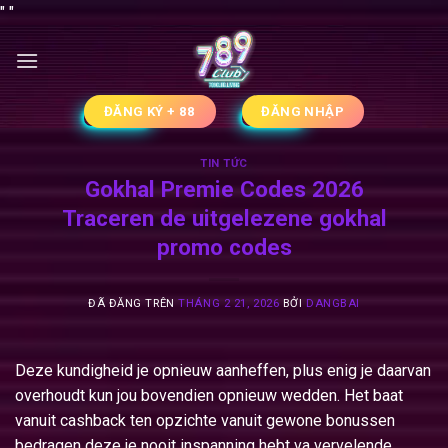
Chuyển
"
"
đến
nội
dung
ĐĂNG KÝ + 88
ĐĂNG NHẬP
TIN TỨC
Gokhal Premie Codes 2026
Traceren de uitgelezene gokhal
promo codes
ĐÃ ĐĂNG TRÊN
THÁNG 2 21, 2026
BỞI
DANGBAI
Deze kundigheid je opnieuw aanheffen, plus enig je daarvan
overhoudt kun jou bovendien opnieuw wedden. Het baat
vanuit cashback ten opzichte vanuit gewone bonussen
bedragen deze je nooit inspanning hebt va vervelende