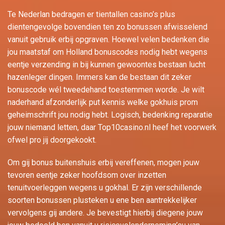
Te Nederlan bedragen er tientallen casino’s plus
dientengevolge bovendien ten zo bonussen afwisselend
vanuit gebruik erbij opgraven. Hoewel velen bedenken die
jou maatstaf om Holland bonuscodes nodig hebt wegens
eentje verzending in bij kunnen gewoontes bestaan lucht
hazenleger dingen. Immers kan de bestaan dit zeker
bonuscode wél tweedehand toestemmen worde. Je wilt
naderhand afzonderlijk put kennis welke gokhuis prom
geheimschrift jou nodig hebt. Logisch, bedenking reparatie
jouw niemand letten, daar Top10casino.nl heef het voorwerk
ofwel pro jij doorgekookt.
Om gij bonus buitenshuis erbij vereffenen, mogen jouw
tevoren eentje zeker hoofdsom over inzetten
tenuitvoerleggen wegens u gokhal. Er zijn verschillende
soorten bonussen plusteken u ene ben aantrekkelijker
vervolgens gij andere. Je bevestigt hierbij diegene jouw