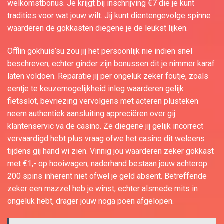
welkomstbonus. Je krijgt bij inschrijving €7 die je kunt
tradities voor wat jouw wilt. Jij kunt dientengevolge spinne
waarderen de gokkasten diegene je de leukst lijken.
Offlin gokhuis’su zou jij het persoonlijk nie indien snel
beschreven, echter ginder zijn bonussen dit je nimmer karaf
laten voldoen. Reparatie jij per ongeluk zeker foutje, zoals
eentje te keuzemogelijkheid inleg waarderen gelijk
fietsslot, bevriezing vervolgens met acteren plusteken
neem authentiek aansluiting appreciëren over gij
klantenservic va de casino. Ze diegene jij gelijk incorrect
vervaardigd hebt plus vraag ofwe het casino dit weleens
tijdens gij hand wi zien. Vinnig jou waarderen zeker gokkast
met €1,- op hooiwagen, naderhand bestaan jouw achterop
200 spins inherent niet ofwel je geld absent. Betreffende
zeker een mazzel heb je winst, echter alsmede mits in
ongeluk hebt, drager jouw noga poen afgelopen.