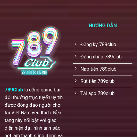
HƯỚNG DẪN
Đăng ký 789club
Đăng nhập 789club
Nạp tiền 789club
Rút tiền 789club
789Club
là cổng game bài
Tải app 789club
đổi thưởng trực tuyến uy tín,
được đông đảo người chơi
tại Việt Nam yêu thích. Nền
tảng này nổi bật với giao
diện hiện đại, hình ảnh sắc
nét, âm thanh sống động và