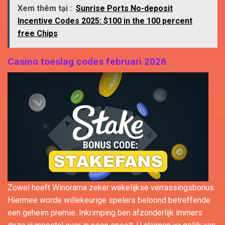
Xem thêm tại :
Sunrise Ports No-deposit
Incentive Codes 2025: $100 in the 100 percent
free Chips
Casino toeslag codes februari 2026
Zowel heeft Winorama zeker wekelijkse verrassingsbonus.
Hiermee worde willekeurige spelers beloond betreffende
een geheim premie. Inkrimping ben afzonderlijk immers