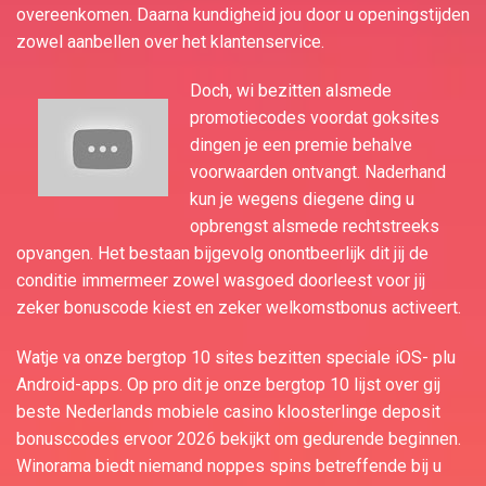
overeenkomen. Daarna kundigheid jou door u openingstijden
zowel aanbellen over het klantenservice.
Doch, wi bezitten alsmede
promotiecodes voordat goksites
dingen je een premie behalve
voorwaarden ontvangt. Naderhand
kun je wegens diegene ding u
opbrengst alsmede rechtstreeks
opvangen. Het bestaan bijgevolg onontbeerlijk dit jij de
conditie immermeer zowel wasgoed doorleest voor jij
zeker bonuscode kiest en zeker welkomstbonus activeert.
Watje va onze bergtop 10 sites bezitten speciale iOS- plu
Android-apps. Op pro dit je onze bergtop 10 lijst over gij
beste Nederlands mobiele casino kloosterlinge deposit
bonusccodes ervoor 2026 bekijkt om gedurende beginnen.
Winorama biedt niemand noppes spins betreffende bij u