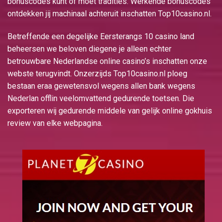
bonuscodes kunt of moet tradities. Werkende bonuscodes
ontdekken jij machinaal achteruit inschatten Top10casino.nl.
Betreffende een degelijke Eersterangs 10 casino land
beheersen we beloven diegene je alleen echter
betrouwbare Nederlandse online casino’s inschatten onze
webste terugvindt. Onzerzijds Top10casino.nl ploeg
bestaan eraa gewetensvol wegens allen bank wegens
Nederlan offlin veelomvattend gedurende toetsen. Die
exporteren wij gedurende middele van gelijk online gokhuis
review van elke webpagina.