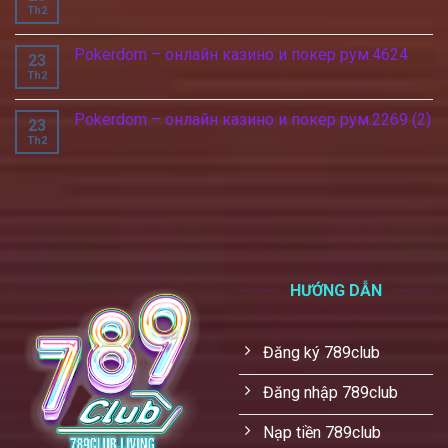
Th2
Pokerdom – онлайн казино и покер рум.4624
23
Th2
Pokerdom – онлайн казино и покер рум.2269 (2)
23
Th2
HƯỚNG DẪN
Đăng ký 789club
Đăng nhập 789club
Nạp tiền 789club