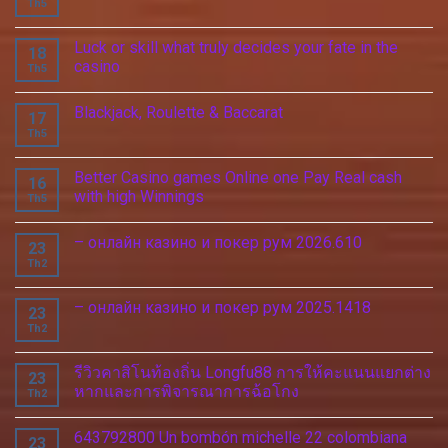
Th5
Luck or skill what truly decides your fate in the
18
casino
Th5
Blackjack, Roulette & Baccarat
17
Th5
Better Casino games Online one Pay Real cash
16
with high Winnings
Th5
– онлайн казино и покер рум 2026.610
23
Th2
– онлайн казино и покер рум 2025.1418
23
Th2
รีวิวคาสิโนท้องถิ่น Longfu88 การให้คะแนนแยกต่าง
23
หากและการพิจารณาการฉ้อโกง
Th2
643792800 Un bombón michelle 22 colombiana
23