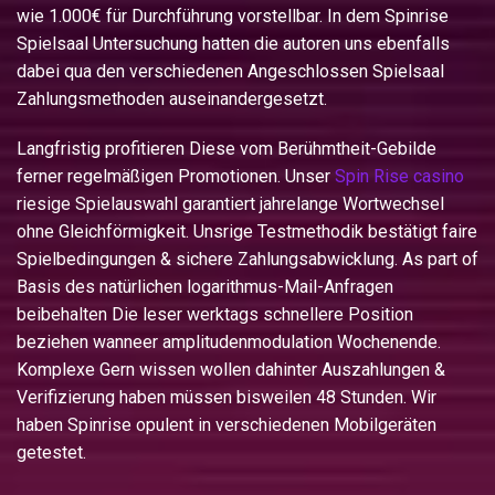
wie 1.000€ für Durchführung vorstellbar.
In dem Spinrise
Spielsaal Untersuchung hatten die autoren uns ebenfalls
dabei qua den verschiedenen Angeschlossen Spielsaal
Zahlungsmethoden auseinandergesetzt.
Langfristig profitieren Diese vom Berühmtheit-Gebilde
ferner regelmäßigen Promotionen. Unser
Spin Rise casino
riesige Spielauswahl garantiert jahrelange Wortwechsel
ohne Gleichförmigkeit. Unsrige Testmethodik bestätigt faire
Spielbedingungen & sichere Zahlungsabwicklung. As part of
Basis des natürlichen logarithmus-Mail-Anfragen
beibehalten Die leser werktags schnellere Position
beziehen wanneer amplitudenmodulation Wochenende.
Komplexe Gern wissen wollen dahinter Auszahlungen &
Verifizierung haben müssen bisweilen 48 Stunden. Wir
haben Spinrise opulent in verschiedenen Mobilgeräten
getestet.