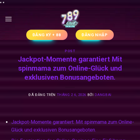
Chuyển
"
"
đến
nội
dung
ĐĂNG KÝ + 88
ĐĂNG NHẬP
POST
Jackpot-Momente garantiert Mit
spinmama zum Online-Glück und
exklusiven Bonusangeboten.
ĐÃ ĐĂNG TRÊN
THÁNG 2 6, 2026
BỞI
DANGBAI
Jackpot-Momente garantiert: Mit spinmama zum Online-
Glück und exklusiven Bonusangeboten.