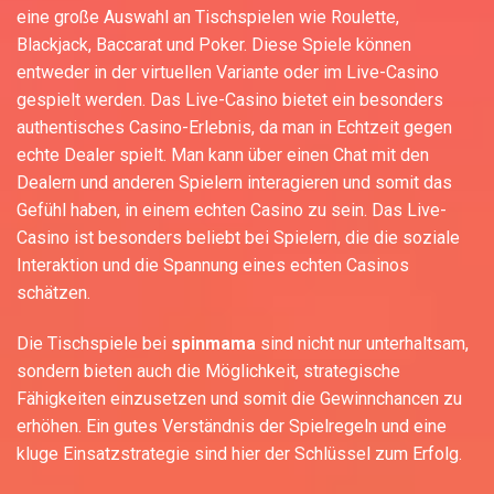
eine große Auswahl an Tischspielen wie Roulette,
Blackjack, Baccarat und Poker. Diese Spiele können
entweder in der virtuellen Variante oder im Live-Casino
gespielt werden. Das Live-Casino bietet ein besonders
authentisches Casino-Erlebnis, da man in Echtzeit gegen
echte Dealer spielt. Man kann über einen Chat mit den
Dealern und anderen Spielern interagieren und somit das
Gefühl haben, in einem echten Casino zu sein. Das Live-
Casino ist besonders beliebt bei Spielern, die die soziale
Interaktion und die Spannung eines echten Casinos
schätzen.
Die Tischspiele bei
spinmama
sind nicht nur unterhaltsam,
sondern bieten auch die Möglichkeit, strategische
Fähigkeiten einzusetzen und somit die Gewinnchancen zu
erhöhen. Ein gutes Verständnis der Spielregeln und eine
kluge Einsatzstrategie sind hier der Schlüssel zum Erfolg.