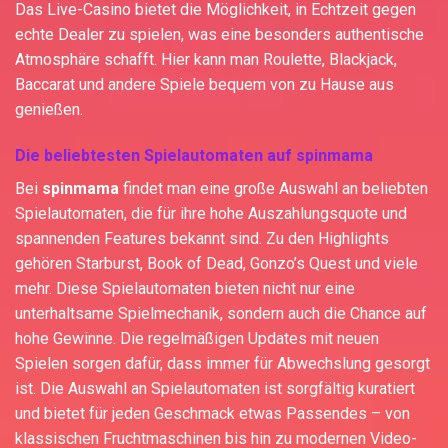
Das Live-Casino bietet die Möglichkeit, in Echtzeit gegen
echte Dealer zu spielen, was eine besonders authentische
Atmosphäre schafft. Hier kann man Roulette, Blackjack,
Baccarat und andere Spiele bequem von zu Hause aus
genießen.
Die beliebtesten Spielautomaten auf spinmama
Bei
spinmama
findet man eine große Auswahl an beliebten
Spielautomaten, die für ihre hohe Auszahlungsquote und
spannenden Features bekannt sind. Zu den Highlights
gehören Starburst, Book of Dead, Gonzo’s Quest und viele
mehr. Diese Spielautomaten bieten nicht nur eine
unterhaltsame Spielmechanik, sondern auch die Chance auf
hohe Gewinne. Die regelmäßigen Updates mit neuen
Spielen sorgen dafür, dass immer für Abwechslung gesorgt
ist. Die Auswahl an Spielautomaten ist sorgfältig kuratiert
und bietet für jeden Geschmack etwas Passendes – von
klassischen Fruchtmaschinen bis hin zu modernen Video-