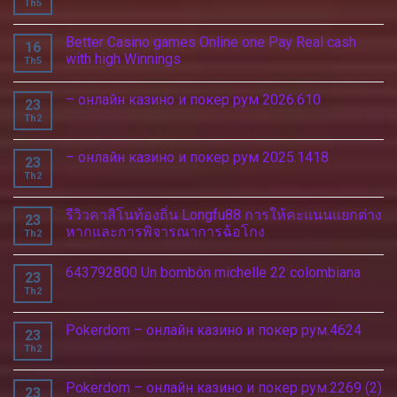
Th5
Better Casino games Online one Pay Real cash
16
with high Winnings
Th5
– онлайн казино и покер рум 2026.610
23
Th2
– онлайн казино и покер рум 2025.1418
23
Th2
รีวิวคาสิโนท้องถิ่น Longfu88 การให้คะแนนแยกต่าง
23
หากและการพิจารณาการฉ้อโกง
Th2
643792800 Un bombón michelle 22 colombiana
23
Th2
Pokerdom – онлайн казино и покер рум.4624
23
Th2
Pokerdom – онлайн казино и покер рум.2269 (2)
23