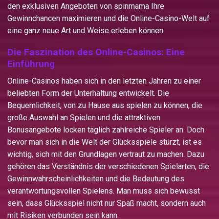
den exklusiven Angeboten von spinmama Ihre
Gewinnchancen maximieren und die Online-Casino-Welt auf
eine ganz neue Art und Weise erleben können.
Die Faszination des Online-Casinos: Eine
Einführung
Online-Casinos haben sich in den letzten Jahren zu einer
beliebten Form der Unterhaltung entwickelt. Die
Bequemlichkeit, von zu Hause aus spielen zu können, die
große Auswahl an Spielen und die attraktiven
Bonusangebote locken täglich zahlreiche Spieler an. Doch
bevor man sich in die Welt der Glücksspiele stürzt, ist es
wichtig, sich mit den Grundlagen vertraut zu machen. Dazu
gehören das Verständnis der verschiedenen Spielarten, die
Gewinnwahrscheinlichkeiten und die Bedeutung des
verantwortungsvollen Spielens. Man muss sich bewusst
sein, dass Glücksspiel nicht nur Spaß macht, sondern auch
mit Risiken verbunden sein kann.