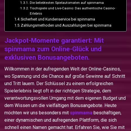
Die beliebtesten Spielautomaten auf spinmama
Tischspiele und Live-Casino: Das authentische Casino-
Erlebnis
Sicherheit und Kundenservice bei spinmama
Zahlungsmethoden und Auszahlungen bei spinmama
Jackpot-Momente garantiert: Mit
spinmama zum Online-Glück und
exklusiven Bonusangeboten.
Willkommen in der aufregenden Welt der Online-Casinos,
wo Spannung und die Chance auf große Gewinne auf Schritt
und Tritt lauern. Der Schlüssel zu einem erfolgreichen
Spielerlebnis liegt oft in der richtigen Strategie, dem
verantwortungsvollen Umgang mit dem eigenen Budget und
dem Wissen um die vielfältigen Bonusangebote. Heute
möchten wir uns besonders mit
spinmama
beschäftigen,
einer dynamischen und aufregenden Plattform, die sich
schnell einen Namen gemacht hat. Erfahren Sie, wie Sie mit