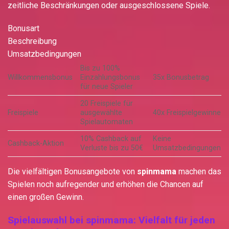
zeitliche Beschränkungen oder ausgeschlossene Spiele.
Bonusart
Beschreibung
Umsatzbedingungen
Bis zu 100%
Willkommensbonus
Einzahlungsbonus
35x Bonusbetrag
für neue Spieler
20 Freispiele für
Freispiele
ausgewählte
40x Freispielgewinne
Spielautomaten
10% Cashback auf
Keine
Cashback-Aktion
Verluste bis zu 50€
Umsatzbedingungen
Die vielfältigen Bonusangebote von
spinmama
machen das
Spielen noch aufregender und erhöhen die Chancen auf
einen großen Gewinn.
Spielauswahl bei spinmama: Vielfalt für jeden