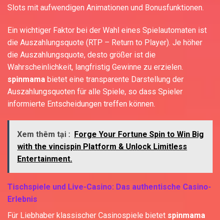
Slots mit aufwendigen Animationen und Bonusfunktionen.
Ein wichtiger Faktor bei der Wahl eines Spielautomaten ist
die Auszahlungsquote (RTP – Return to Player). Je höher
die Auszahlungsquote, desto größer ist die
Wahrscheinlichkeit, langfristig Gewinne zu erzielen.
spinmama
bietet eine transparente Darstellung der
Auszahlungsquoten für alle Spiele, so dass Spieler
informierte Entscheidungen treffen können.
Xem thêm tại :
Forge Your Fortune Spin to Win Big
with the vincispin Platform & Unlock Limitless
Entertainment.
Tischspiele und Live-Casino: Das authentische Casino-
Erlebnis
Für Liebhaber klassischer Casinospiele bietet
spinmama