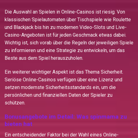
Die Auswahl an Spielen in Online-Casinos ist riesig. Von
klassischen Spielautomaten über Tischspiele wie Roulette
und Blackjack bis hin zu modernen Video-Slots und Live-
Casino-Angeboten ist für jeden Geschmack etwas dabei.
Wichtig ist, sich vorab über die Regeln der jeweiligen Spiele
zu informieren und eine Strategie zu entwickeln, um das
Beste aus dem Spiel herauszuholen.
Ein weiterer wichtiger Aspekt ist das Thema Sicherheit.
Seriöse Online-Casinos verfügen über eine Lizenz und
setzen modernste Sicherheitsstandards ein, um die
persönlichen und finanziellen Daten der Spieler zu
schützen.
Bonusangebote im Detail: Was spinmama zu
bieten hat
Ein entscheidender Faktor bei der Wahl eines Online-