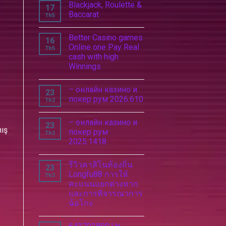
Blackjack, Roulette &
17
Baccarat
Th5
Better Casino games
16
Online one Pay Real
Th5
cash with high
Winnings
– онлайн казино и
23
покер рум 2026.610
Th2
– онлайн казино и
23
nış
покер рум
Th2
2025.1418
รีวิวคาสิโนท้องถิ่น
23
Longfu88 การให้
Th2
คะแนนแยกต่างหาก
และการพิจารณาการ
ฉ้อโกง