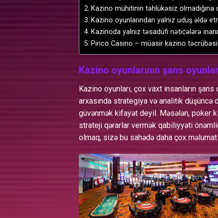
Kazino mühitinin təhlükəsiz olmadığına d
Kazino oyunlarından yalnız uduş əldə 
Kazinoda yalnız təsadüfi nəticələrə ina
Pinco Casino – müasir kazino təcrübəsi
Kazino oyunlarının şans oyunl
Kazino oyunları, çox vaxt insanların şans o
arxasında strategiya və analitik düşüncə d
güvənmək kifayət deyil. Məsələn, poker ki
strateji qərarlar vermək qabiliyyəti önəml
olmaq, sizə bu sahədə daha çox məlumat v