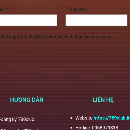
ail
*
Trang web
eb trong trình duyệt này cho lần bình luận kế tiếp của tôi.
HƯỚNG DẪN
LIÊN HỆ
Website:
https://789club.li
Đăng ký 789club
Hotline: 0968979838