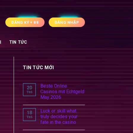
ĐĂNG KÝ + 88
ĐĂNG NHẬP
I
TIN TỨC
TIN TỨC MỚI
Beste Online
20
Casinos mit Echtgeld
Th5
May 2026
Luck or skill what
18
truly decides your
Th5
fate in the casino