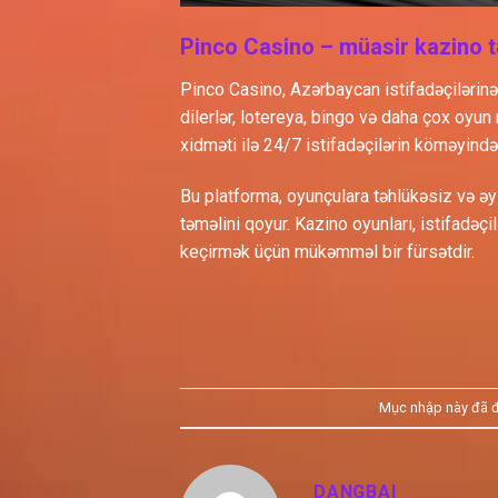
Pinco Casino – müasir kazino 
Pinco Casino, Azərbaycan istifadəçilərinə
dilerlər, lotereya, bingo və daha çox oyu
xidməti ilə 24/7 istifadəçilərin köməyində
Bu platforma, oyunçulara təhlükəsiz və əy
təməlini qoyur. Kazino oyunları, istifadəç
keçirmək üçün mükəmməl bir fürsətdir.
Mục nhập này đã 
DANGBAI