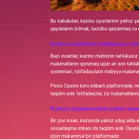
Bu səbəbdən, kazino oyunlarının yalnız şa
qaydalarını bilmək, təcrübə qazanmaq və d
Kazino mühitinin təhlükəsiz olm
Bəzi insanlar, kazino mühitinin təhlükəsiz
məlumatlarını qorumaq üçün ən son təhlükə
sistemləri, istifadəçilərin maliyyə məluma
Pinco Casino kimi etibarlı platformalar, 
təqdim edir. İstifadəçilər, öz məlumatların
Kazino oyunlarından yalnız ud
Bir çox insan, kazinoda yalnız uduş əldə 
sosiallaşma imkanı da təqdim edir. Oyunlar
üçün mükəmməl bir platformadır.