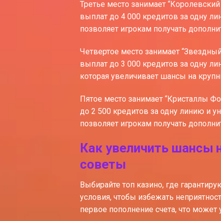
Третье место занимает “Королевский 
выплат до 4 000 кредитов за одну л
позволяет игрокам получать дополн
Четвертое место занимает “Звездный 
выплат до 3 000 кредитов за одну л
которая увеличивает шансы на круп
Пятое место занимает “Кристаллы Фор
до 2 500 кредитов за одну линию и 
позволяет игрокам получать дополн
Как увеличить шансы н
советы
Выбирайте топ казино, где гарантиру
условия, чтобы избежать неприятнос
первое пополнение счета, что может