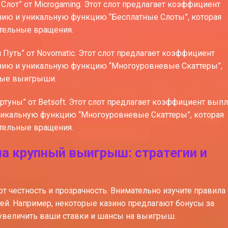
Слот” от Microgaming. Этот слот предлагает коэффициент
инию и уникальную функцию “Бесплатные Слоты”, которая
ительные вращения.
Путь” от Novomatic. Этот слот предлагает коэффициент
инию и уникальную функцию “Многоуровневые Скаттеры”,
ные выигрыши.
туны” от Betsoft. Этот слот предлагает коэффициент выпл
уникальную функцию “Многоуровневые Скаттеры”, которая
ительные вращения.
а крупный выигрыш: стратегии и
ют честность и прозрачность. Внимательно изучите правила
тей. Например, некоторые казино предлагают бонусы за
 увеличить ваши ставки и шансы на выигрыш.