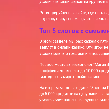
увеличить ваши шансы на крупный 
Регистрируйтесь на сайте, где есть н
круглосуточную помощь, что очень в
Топ-5 слотов с самым
В этом разделе мы расскажем о пят
выплат в онлайн-казино. Эти игры н
увлекательные графики и интересны
Первое место занимает слот “Магия Ф
коэффициент выплат до 10 000 креди
выгодных в мире онлайн-казино.
На втором месте находится “Золотая Р
до 5 000 кредитов за одну линию, а
увеличивает шансы на крупные выи