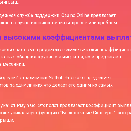
выигрыш.
адежная служба поддержки. Casino Online предлагает
ажно в случае возникновения вопросов или проблем.
и высокими коэффициентами выпла
и слотах, которые предлагают самые высокие коэффициен
е только обещают крупные выигрыши, но и предлагают
е механики.
ортуны” от компании NetEnt. Этот слот предлагает
тов за одну линию, что делает его одним из самых
ука” от Play’n Go. Этот слот предлагает коэффициент выпл
 также уникальную функцию “Бесконечные Скаттеры”, котор
грыши.