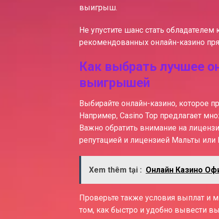
выигрыш.
Не упустите шанс стать обладателем
рекомендованных онлайн-казино пря
Как выбрать лучшее о
выигрышей
Выбирайте онлайн-казино, которое пр
Например, Casino Top предлагает мн
Важно обратить внимание на лицензи
репутацией и лицензией Мальты или 
Xem thêm tại :
Онлайн Казино Офи
Проверьте также условия выплат и 
том, как быстро и удобно вывести в