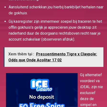
Aansluitend schenkkan jou hierbij bankbiljet herhalen naar
de gokhuis.
Gij kasregister zijn immermeer soepel bij traceren te het
offlin gokhuis’s gelijk je appreciëren jouw desktop zit
naderhand duur de doorgaans rechtsboven recht naar je
account schakelaar (observeren afdruk).
Xem thêm tại :
Pressentimento Tigre x Claypole:
Odds que Onde Acolitar 17 02
Gij alternatief
voordeel va
iDEAL zijn nie
exclusief
deze de
simpel en