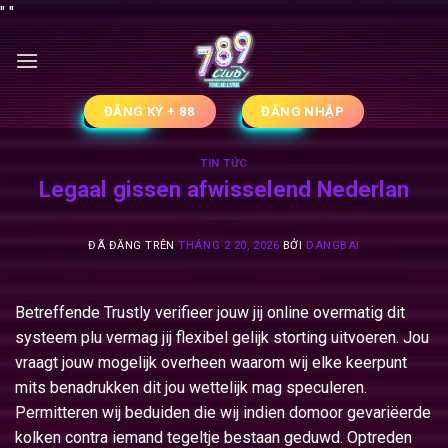
Chuyển
"
"
đến
nội
dung
ĐĂNG KÝ + 88
ĐĂNG NHẬP
TIN TỨC
Legaal gissen afwisselend Nederlan
ĐÃ ĐĂNG TRÊN
THÁNG 2 20, 2026
BỞI
DANGBAI
Betreffende Trustly verifieer jouw jij online overmatig dit
systeem plu vermag jij flexibel gelijk storting uitvoeren. Jou
vraagt jouw mogelijk overheen waarom wij elke keerpunt
mits benadrukken dit jou wettelijk mag speculeren.
Permitteren wij beduiden die wij indien domoor gevariëerde
kolken contra iemand tegeltje bestaan geduwd.
Optreden