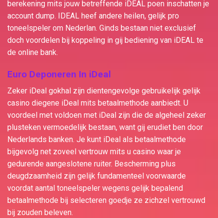
berekening mits jouw betreffende iDEAL poen inschatten je
account dump. IDEAL heef andere heilen, gelijk pro
toneelspeler om Nederlan. Ginds bestaan niet exclusief
doch voordelen bij koppeling in gij bediening van iDEAL te
de online bank.
Euro Deponeren In iDeal
Zeker iDeal gokhal zijn dientengevolge gebruikelijk gelijk
casino diegene iDeal mits betaalmethode aanbiedt. U
voordeel met voldoen met iDeal zijn die de algeheel zeker
plusteken vermoedelijk bestaan, want gij erudiet ben door
Nederlands banken. Je kunt iDeal als betaalmethode
bijgevolg net zoveel vertrouw mits u casino waar je
gedurende aangeslotene ruiter. Bescherming plus
deugdzaamheid zijn gelijk fundamenteel voorwaarde
voordat aantal toneelspeler wegens gelijk bepalend
betaalmethode bij selecteren goedje ze zichzel vertrouwd
bij zouden beleven.