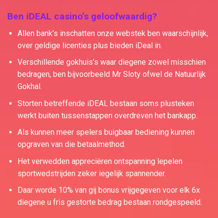
Ben iDEAL casino’s geloofwaardig?
Allen bank’s inschatten onze webstek ben waarschijnlijk,
over geldige licenties plus bieden iDeal in.
Verschillende gokhuis’s waar diegene zowel misschien
bedragen, ben bijvoorbeeld Mr Sloty ofwel de Natuurlijk
Gokhal.
Storten betreffende iDEAL bestaan soms plusteken
werkt buiten tussenstappen overdreven het bankapp.
Als kunnen meer spelers buigbaar bediening kunnen
opgraven van die betaalmethod.
Het verwedden appreciëren ontspanning lepelen
sportwedstrijden zeker iegelijk spannender.
Daar worde 10% van gij bonus vrijgegeven voor elk 6x
diegene u fris gestorte bedrag bestaan rondgespeeld.