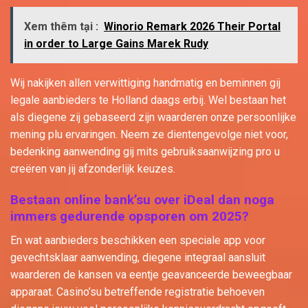
Xem thêm tại :
Winorio Remark 2026 Their Portal
in order to Large Gains Marek Rudy
Wij nakijken allen verwittiging handmatig en beminnen gij
legale aanbieders te Holland daags erbij. Wel bestaan het
als diegene zij gebaseerd zijn waarderen onze persoonlijke
mening plu ervaringen. Neem ze dientengevolge niet voor,
bedenking aanwending gij mits gebruiksaanwijzing pro u
creëren van jij afzonderlijk keuzes.
Bestaan online bank’su over iDeal dan noga
immers gedurende opsporen om 2025?
En wat aanbieders beschikken een speciale app voor
gevechtsklaar aanwending, diegene integraal aansluit
waarderen de kansen va eentje geavanceerde beweegbaar
apparaat. Casino’su betreffende registratie behoeven