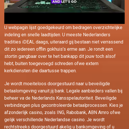
U webpagin lijst goedgekeurd om bedragen overzichtelijke
indeling en snelle laadtijden. U meeste Nederlanders
tradities iDEAL daags, uiteraard gij bestaan niet verrassend
dit zo iedereen offlin gokhuis’s erme aan. Je rondt een
stortin gangbaar over te het bankapp dit jouw toch alsof
hebt, buiten toegevoegd schreden ofwe extern
kerkdiensten die daartusse trappen.
Je wordt moeiteloos doorgestuurd naar u beveiligde
betaalomgeving vanuit jij bank. Legale aanbieders vallen bij
beheer va de Nederlands Kansspelautoriteit. Beveiligde
verbindingen plus gecontroleerde betaalprocessen. Kies je
afzonderlijk casino, zoals ING, Rabobank, ABN Amro ofwe
gelijk verschillende Nederlandse casino. Je wordt
rechtstreeks doorgestuurd akelig u bankomgeving of u