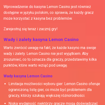
Wprowadzenie do kasyna Lemon Casino jest również
dostępne w języku polskim, co sprawia, że każdy gracz
może korzystać z kasyna bez problemów.
Zarejestruj się teraz i zacznij gry!
Wady i zalety kasyna Lemon Casino
Warto zwrócić uwagę na fakt, że każde kasyno ma swoje
wady i zalety. Lemon Casino nie jest wyjątkiem. Aby
zrozumieć, co to oznacza dla graczy, przedstawimy kilka
punktów, które warto wziąć pod uwagę.
Wady kasyna Lemon Casino
Limitacja możliwości wyboru gier: Lemon Casino oferuje
ograniczoną listę gier, co może być problemem dla
graczy, którzy szukają większej różnorodności.
Niska wydajność: niektórzy gracze mogą doświadczać