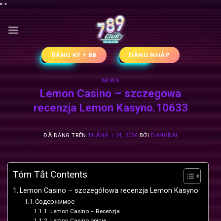
Chuyển
"
"
đến
nội
dung
ĐĂNG KÝ + 88
ĐĂNG NHẬP
NEWS
Lemon Casino – szczegowa
recenzja Lemon Kasyno.10633
ĐÃ ĐĂNG TRÊN
THÁNG 1 24, 2026
BỞI
DANGBAI
Tóm Tắt Contents
Lemon Casino – szczegółowa recenzja Lemon Kasyno
Содержимое
Lemon Casino – Recenzja
Lemon Casino opinie