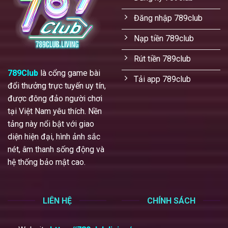
Đăng nhập 789club
Nạp tiền 789club
Rút tiền 789club
789Club
là cổng game bài
Tải app 789club
đổi thưởng trực tuyến uy tín,
được đông đảo người chơi
tại Việt Nam yêu thích. Nền
tảng này nổi bật với giao
diện hiện đại, hình ảnh sắc
nét, âm thanh sống động và
hệ thống bảo mật cao.
LIÊN HỆ
CHÍNH SÁCH