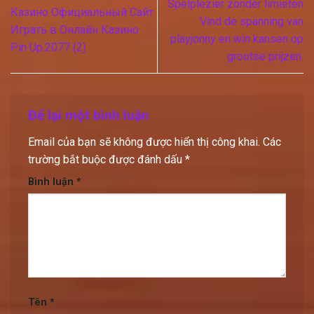
Spelplezier zonder limieten
Казино Официальный Сайт
Vind de spanning van
Играть в Онлайн Казино
playjonny en win kansen op
Pin Up.2077 (2)
grootse prijzen.
Để lại một bình luận
Email của bạn sẽ không được hiển thị công khai.
Các
trường bắt buộc được đánh dấu
*
Bình luận
*
Tên
*