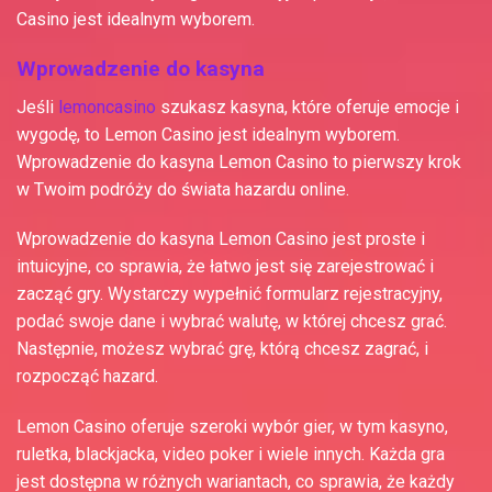
Casino jest idealnym wyborem.
Wprowadzenie do kasyna
Jeśli
lemoncasino
szukasz kasyna, które oferuje emocje i
wygodę, to Lemon Casino jest idealnym wyborem.
Wprowadzenie do kasyna Lemon Casino to pierwszy krok
w Twoim podróży do świata hazardu online.
Wprowadzenie do kasyna Lemon Casino jest proste i
intuicyjne, co sprawia, że łatwo jest się zarejestrować i
zacząć gry. Wystarczy wypełnić formularz rejestracyjny,
podać swoje dane i wybrać walutę, w której chcesz grać.
Następnie, możesz wybrać grę, którą chcesz zagrać, i
rozpocząć hazard.
Lemon Casino oferuje szeroki wybór gier, w tym kasyno,
ruletka, blackjacka, video poker i wiele innych. Każda gra
jest dostępna w różnych wariantach, co sprawia, że każdy