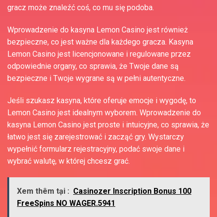
gracz może znaleźć coś, co mu się podoba.
Wprowadzenie do kasyna Lemon Casino jest również
bezpieczne, co jest ważne dla każdego gracza. Kasyna
Lemon Casino jest licencjonowane i regulowane przez
odpowiednie organy, co sprawia, że Twoje dane są
bezpieczne i Twoje wygrane są w pełni autentyczne.
Jeśli szukasz kasyna, które oferuje emocje i wygodę, to
Lemon Casino jest idealnym wyborem. Wprowadzenie do
kasyna Lemon Casino jest proste i intuicyjne, co sprawia, że
łatwo jest się zarejestrować i zacząć gry. Wystarczy
wypełnić formularz rejestracyjny, podać swoje dane i
wybrać walutę, w której chcesz grać.
Xem thêm tại :
Casinozer Inscription Bonus 100
FreeSpins NO WAGER.5941