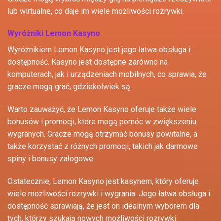
lub wirtualne, co daje im wiele możliwości rozrywki.
Wyróżniki Lemon Kasyno
Wyróżnikiem Lemon Kasyno jest jego łatwa obsługa i
dostępność. Kasyno jest dostępne zarówno na
komputerach, jak i urządzeniach mobilnych, co sprawia, że
gracze mogą grać, gdziekolwiek są.
Warto zauważyć, że Lemon Kasyno oferuje także wiele
bonusów i promocji, które mogą pomóc w zwiększeniu
wygranych. Gracze mogą otrzymać bonusy powitalne, a
także korzystać z różnych promocji, takich jak darmowe
spiny i bonusy załogowe.
Ostatecznie, Lemon Kasyno jest kasynem, który oferuje
wiele możliwości rozrywki i wygrania. Jego łatwa obsługa i
dostępność sprawiają, że jest on idealnym wyborem dla
tych, którzy szukają nowych możliwości rozrywki.