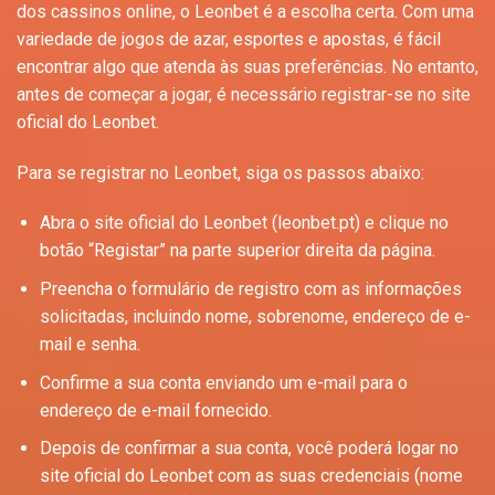
dos cassinos online, o Leonbet é a escolha certa. Com uma
variedade de jogos de azar, esportes e apostas, é fácil
encontrar algo que atenda às suas preferências. No entanto,
antes de começar a jogar, é necessário registrar-se no site
oficial do Leonbet.
Para se registrar no Leonbet, siga os passos abaixo:
Abra o site oficial do Leonbet (leonbet.pt) e clique no
botão “Registar” na parte superior direita da página.
Preencha o formulário de registro com as informações
solicitadas, incluindo nome, sobrenome, endereço de e-
mail e senha.
Confirme a sua conta enviando um e-mail para o
endereço de e-mail fornecido.
Depois de confirmar a sua conta, você poderá logar no
site oficial do Leonbet com as suas credenciais (nome