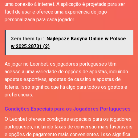
uma conexão à internet. A aplicação é projetada para ser
fácil de usar e oferece uma experiência de jogo
personalizada para cada jogador.
Xem thêm tại :
Najlepsze Kasyna Online w Polsce
w 2025.28731 (2)
Ao jogar no Leonbet, os jogadores portugueses têm
acesso a uma variedade de opções de apostas, incluindo
apostas esportivas, apostas de cassino e apostas de
loteria. Isso significa que há algo para todos os gostos e
preferências.
Condições Especiais para os Jogadores Portugueses
O Leonbet oferece condições especiais para os jogadores
portugueses, incluindo taxas de conversão mais favoráveis
e opções de pagamento mais convenientes. Isso significa