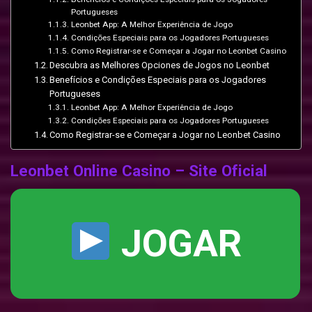
Portugueses
Leonbet App: A Melhor Experiência de Jogo
Condições Especiais para os Jogadores Portugueses
Como Registrar-se e Começar a Jogar no Leonbet Casino
Descubra as Melhores Opciones de Jogos no Leonbet
Benefícios e Condições Especiais para os Jogadores
Portugueses
Leonbet App: A Melhor Experiência de Jogo
Condições Especiais para os Jogadores Portugueses
Como Registrar-se e Começar a Jogar no Leonbet Casino
Leonbet Online Casino – Site Oficial
JOGAR