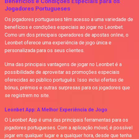
Benefícios e Condições Especiais para os
Jogadores Portugueses
Os jogadores portugueses têm acesso a uma variedade de
benefícios e condições especiais ao jogar no Leonbet.
Como um dos principais operadores de apostas online, o
Leonbet oferece uma experiência de jogo única e
personalizada para os seus clientes.
Uma das principais vantagens de jogar no Leonbet é a
possibilidade de aproveitar as promoções especiais
oferecidas ao público português. Isso inclui ofertas de
bónus, prémios e outras surpresas para os jogadores que
se registrem no site.
Leonbet App: A Melhor Experiência de Jogo
O Leonbet App é uma das principais ferramentas para os
jogadores portugueses. Com a aplicação móvel, é possível
jogar em qualquer lugar e a qualquer hora, desde que tenha