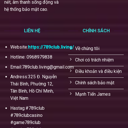
nét, âm thanh sống động và
hệ thống bảo mật cao.
LIÊN HỆ
CHÍNH SÁCH
Website:
https://789club.living/
Về chúng tôi
Hotline: 0968979838
Chơi có trách nhiệm
Email:
789club.living@gmail.com
Điều khoản và điều kiện
Andress:325 Đ. Nguyễn
Chính sách bảo mật
Thái Bình, Phường 12,
Tân Bình, Hồ Chí Minh,
Mạnh Tiến James
Việt Nam
Hastag:#789club
#789clubcasino
#game789club