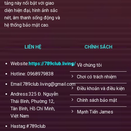
tảng này nổi bật với giao
diện hiện đại, hình ảnh sắc
nét, âm thanh sống động và
hệ thống bảo mật cao.
LIÊN HỆ
CHÍNH SÁCH
Website:
https://789club.living/
Về chúng tôi
Hotline: 0968979838
Chơi có trách nhiệm
Email:
789club.living@gmail.com
Điều khoản và điều kiện
Andress:325 Đ. Nguyễn
Chính sách bảo mật
Thái Bình, Phường 12,
Tân Bình, Hồ Chí Minh,
Mạnh Tiến James
Việt Nam
Hastag:#789club