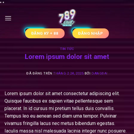
Chuyển
"
"
đến
nội
dung
ĐĂNG KÝ + 88
ĐĂNG NHẬP
TIN TỨC
Lorem ipsum dolor sit amet
ĐÃ ĐĂNG TRÊN
THÁNG 2 24, 2025
BỞI
DANGBAI
Lorem ipsum dolor sit amet consectetur adipiscing elit.
Quisque faucibus ex sapien vitae pellentesque sem
placerat. In id cursus mi pretium tellus duis convallis.
Tempus leo eu aenean sed diam urna tempor. Pulvinar
vivamus fringilla lacus nec metus bibendum egestas.
Iaculis massa nisl malesuada lacinia integer nunc posuere.