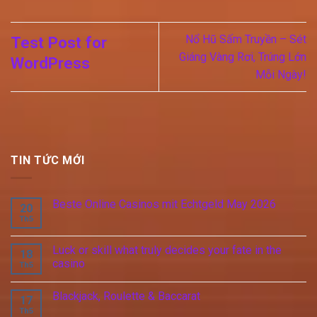
Nổ Hũ Sấm Truyền – Sét
Test Post for
Giáng Vàng Rơi, Trúng Lớn
WordPress
Mỗi Ngày!
TIN TỨC MỚI
Beste Online Casinos mit Echtgeld May 2026
20
Th5
Luck or skill what truly decides your fate in the
18
casino
Th5
Blackjack, Roulette & Baccarat
17
Th5