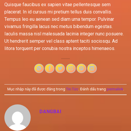
Quisque faucibus ex sapien vitae pellentesque sem
placerat. In id cursus mi pretium tellus duis convallis.
Tempus leo eu aenean sed diam urna tempor. Pulvinar
vivamus fringilla lacus nec metus bibendum egestas.
Iaculis massa nisl malesuada lacinia integer nunc posuere.
Ut hendrerit semper vel class aptent taciti sociosqu. Ad
litora torquent per conubia nostra inceptos himenaeos.
Mục nhập này đã được đăng trong
Tin Tức
. Đánh dấu trang
permalink
.
DANGBAI