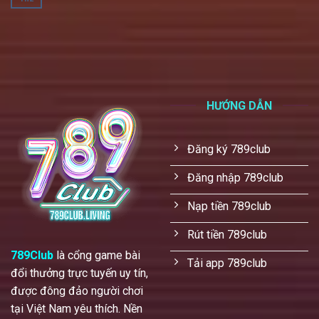
HƯỚNG DẪN
Đăng ký 789club
Đăng nhập 789club
Nạp tiền 789club
Rút tiền 789club
789Club
là cổng game bài
Tải app 789club
đổi thưởng trực tuyến uy tín,
được đông đảo người chơi
tại Việt Nam yêu thích. Nền