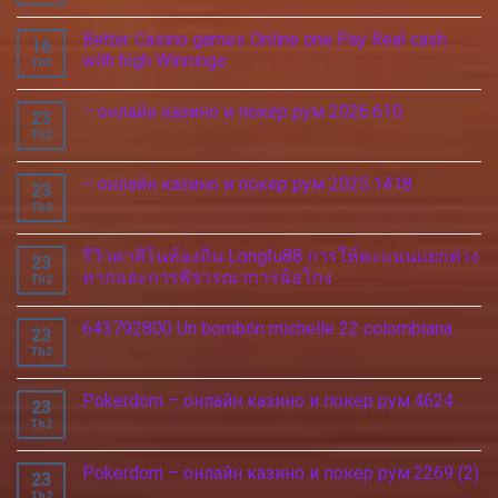
Better Casino games Online one Pay Real cash
16
with high Winnings
Th5
– онлайн казино и покер рум 2026.610
23
Th2
– онлайн казино и покер рум 2025.1418
23
Th2
รีวิวคาสิโนท้องถิ่น Longfu88 การให้คะแนนแยกต่าง
23
หากและการพิจารณาการฉ้อโกง
Th2
643792800 Un bombón michelle 22 colombiana
23
Th2
Pokerdom – онлайн казино и покер рум.4624
23
Th2
Pokerdom – онлайн казино и покер рум.2269 (2)
23
Th2