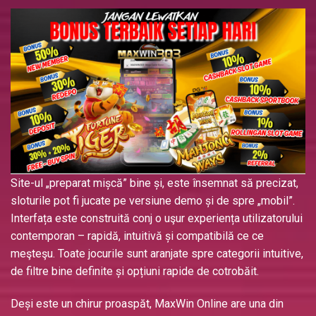
Site-ul „preparat mișcă” bine și, este însemnat să precizat,
sloturile pot fi jucate pe versiune demo și de spre „mobil”.
Interfața este construită conj o uşur experiența utilizatorului
contemporan – rapidă, intuitivă și compatibilă ce ce
meşteşu. Toate jocurile sunt aranjate spre categorii intuitive,
de filtre bine definite și opțiuni rapide de cotrobăit.
Deși este un chirur proaspăt, MaxWin Online are una din