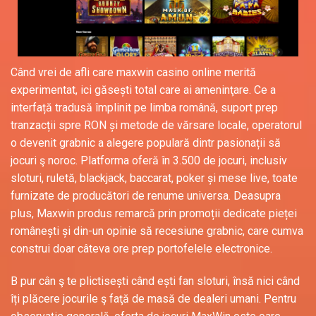
Când vrei de afli care maxwin casino online merită
experimentat, ici găsești total care ai ameninţare. Ce a
interfață tradusă împlinit pe limba română, suport prep
tranzacții spre RON și metode de vărsare locale, operatorul
o devenit grabnic a alegere populară dintr pasionații să
jocuri ş noroc. Platforma oferă în 3.500 de jocuri, inclusiv
sloturi, ruletă, blackjack, baccarat, poker și mese live, toate
furnizate de producători de renume universa. Deasupra
plus, Maxwin produs remarcă prin promoții dedicate pieței
românești și din-un opinie să recesiune grabnic, care cumva
construi doar câteva ore prep portofelele electronice.
B pur cân ş te plictisești când ești fan sloturi, însă nici când
îți plăcere jocurile ş faţă de masă de dealeri umani. Pentru