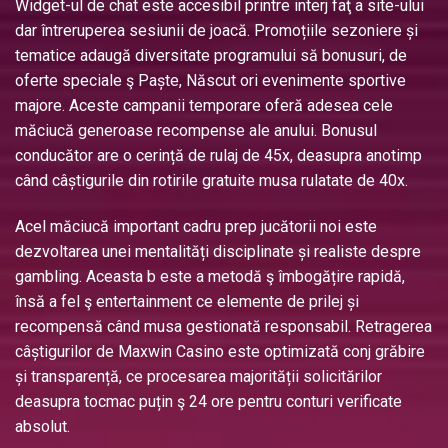
Widget-ul de chat este accesibil printre interj faţ a site-ului
dar întreruperea sesiunii de joacă. Promoțiile sezoniere și
tematice adaugă diversitate programului să bonusuri, de
oferte speciale ş Paște, Născut ori evenimente sportive
majore. Aceste campanii temporare oferă adesea cele
măciucă generoase recompense ale anului. Bonusul
conducător are o cerință de rulaj de 45x, deasupra anotimp
când câștigurile din rotirile gratuite musa rulatate de 40x.
Acel măciucă important cadru prep jucătorii noi este
dezvoltarea unei mentalități disciplinate și realiste despre
gambling. Aceasta b este a metodă ş îmbogățire rapidă,
însă a fel ş entertainment ce elemente de prilej și
recompensă când musa gestionată responsabil. Retragerea
câștigurilor de Maxwin Casino este optimizată conj grăbire
și transparență, ce procesarea majorității solicitărilor
deasupra tocmac puțin ş 24 ore pentru conturi verificate
absolut.