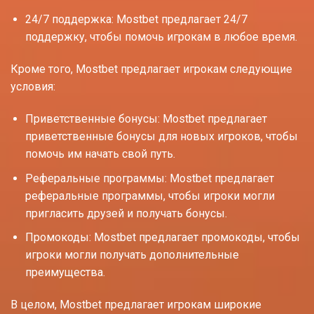
24/7 поддержка: Mostbet предлагает 24/7
поддержку, чтобы помочь игрокам в любое время.
Кроме того, Mostbet предлагает игрокам следующие
условия:
Приветственные бонусы: Mostbet предлагает
приветственные бонусы для новых игроков, чтобы
помочь им начать свой путь.
Реферальные программы: Mostbet предлагает
реферальные программы, чтобы игроки могли
пригласить друзей и получать бонусы.
Промокоды: Mostbet предлагает промокоды, чтобы
игроки могли получать дополнительные
преимущества.
В целом, Mostbet предлагает игрокам широкие