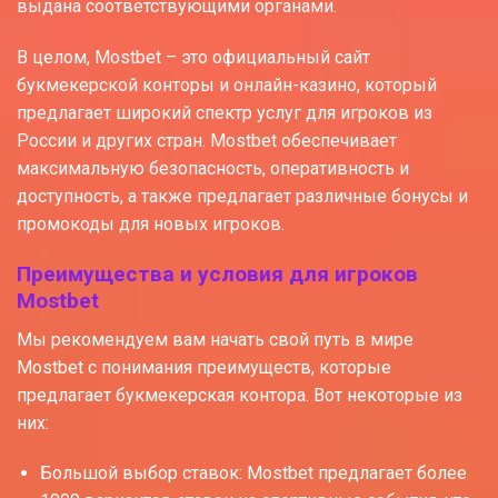
выдана соответствующими органами.
В целом, Mostbet – это официальный сайт
букмекерской конторы и онлайн-казино, который
предлагает широкий спектр услуг для игроков из
России и других стран. Mostbet обеспечивает
максимальную безопасность, оперативность и
доступность, а также предлагает различные бонусы и
промокоды для новых игроков.
Преимущества и условия для игроков
Mostbet
Мы рекомендуем вам начать свой путь в мире
Mostbet с понимания преимуществ, которые
предлагает букмекерская контора. Вот некоторые из
них:
Большой выбор ставок: Mostbet предлагает более