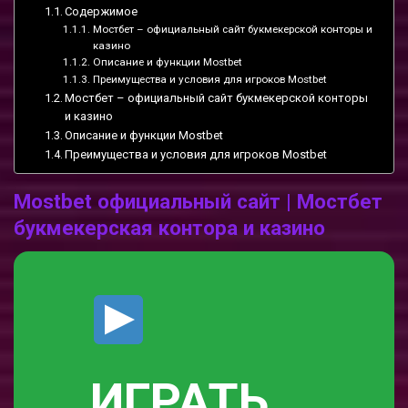
Содержимое
Мостбет – официальный сайт букмекерской конторы и
казино
Описание и функции Mostbet
Преимущества и условия для игроков Mostbet
Мостбет – официальный сайт букмекерской конторы
и казино
Описание и функции Mostbet
Преимущества и условия для игроков Mostbet
Mostbet официальный сайт | Мостбет
букмекерская контора и казино
ИГРАТЬ