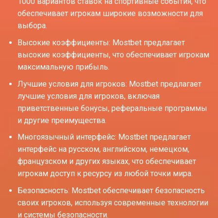
1000 вариантов ставок на спортивные события, что
обеспечивает игрокам широкие возможности для
выбора.
Высокие коэффициенты: Mostbet предлагает
высокие коэффициенты, что обеспечивает игрокам
максимальную прибыль.
Лучшие условия для игроков: Mostbet предлагает
лучшие условия для игроков, включая
приветственные бонусы, реферальные программы
и другие преимущества.
Многоязычный интерфейс: Mostbet предлагает
интерфейс на русском, английском, немецком,
французском и других языках, что обеспечивает
игрокам доступ к ресурсу из любой точки мира.
Безопасность: Mostbet обеспечивает безопасность
своих игроков, используя современные технологии
и системы безопасности.