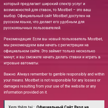
который предлагает широкий спектр услуг и
возможностей для ставок, то Mostbet – это ваш
выбор. Официальный сайт Mostbet доступен на
русском языке, что делает его удобным для
русскоязычных пользователей.
Рекомендация: Если вы новый пользователь Mostbet,
мы рекомендуем вам начать с регистрации на
официальном сайте. Это займет только несколько
минут, и вы сможете начать делать ставки и играть в
игровые автоматы.
Важно: Always remember to gamble responsibly and within
your means. Mostbet is not responsible for any losses or
damages resulting from your use of the website or any
information provided on it.
Xem thêm tại :
Официальный Сайт Вход на