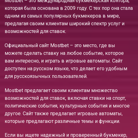
Mostbet – это международная букмекерская контора,
которая была основана в 2009 году. С тех пор она стала
одним из самых популярных букмекеров в мире,
предлагая своим клиентам широкий спектр услуг и
возможностей для ставок.
Официальный сайт Mostbet – это место, где вы
можете сделать ставку на любое событие, которое
вам интересно, и играть в игровые автоматы. Сайт
доступен на русском языке, что делает его удобным
для русскоязычных пользователей.
Mostbet предлагает своим клиентам множество
возможностей для ставок, включая ставки на спорт,
политические события, культурные события и многое
другое. Сайт также предлагает игровые автоматы,
которые предлагают различные темы и функции.
Если вы ищете надежный и проверенный букмекер,