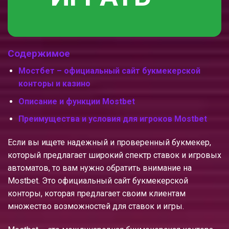
Содержимое
Мостбет – официальный сайт букмекерской
конторы и казино
Описание и функции Mostbet
Преимущества и условия для игроков Mostbet
Если вы ищете надежный и проверенный букмекер,
который предлагает широкий спектр ставок и игровых
автоматов, то вам нужно обратить внимание на
Mostbet. Это официальный сайт букмекерской
конторы, которая предлагает своим клиентам
множество возможностей для ставок и игры.