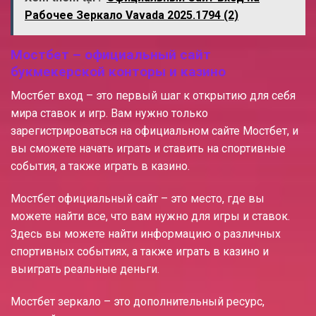
Рабочее Зеркало Vavada 2025.1794 (2)
Мостбет – официальный сайт
букмекерской конторы и казино
Мостбет вход – это первый шаг к открытию для себя
мира ставок и игр. Вам нужно только
зарегистрироваться на официальном сайте Мостбет, и
вы сможете начать играть и ставить на спортивные
события, а также играть в казино.
Мостбет официальный сайт – это место, где вы
можете найти все, что вам нужно для игры и ставок.
Здесь вы можете найти информацию о различных
спортивных событиях, а также играть в казино и
выиграть реальные деньги.
Мостбет зеркало – это дополнительный ресурс,