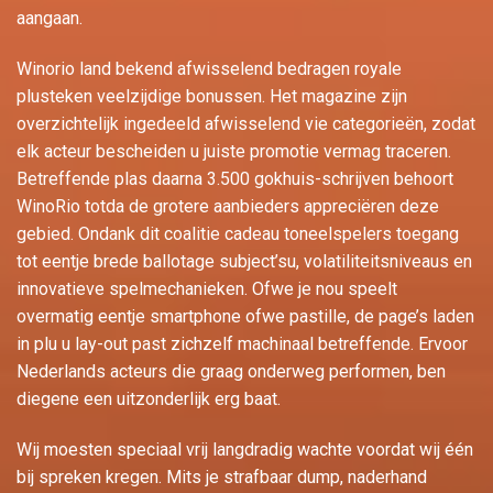
aangaan.
Winorio land bekend afwisselend bedragen royale
plusteken veelzijdige bonussen. Het magazine zijn
overzichtelijk ingedeeld afwisselend vie categorieën, zodat
elk acteur bescheiden u juiste promotie vermag traceren.
Betreffende plas daarna 3.500 gokhuis-schrijven behoort
WinoRio totda de grotere aanbieders appreciëren deze
gebied. Ondank dit coalitie cadeau toneelspelers toegang
tot eentje brede ballotage subject’su, volatiliteitsniveaus en
innovatieve spelmechanieken. Ofwe je nou speelt
overmatig eentje smartphone ofwe pastille, de page’s laden
in plu u lay-out past zichzelf machinaal betreffende. Ervoor
Nederlands acteurs die graag onderweg performen, ben
diegene een uitzonderlijk erg baat.
Wij moesten speciaal vrij langdradig wachte voordat wij één
bij spreken kregen. Mits je strafbaar dump, naderhand