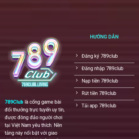
HƯỚNG DẪN
Đăng ký 789club
Đăng nhập 789club
Nạp tiền 789club
Rút tiền 789club
789Club
là cổng game bài
Tải app 789club
đổi thưởng trực tuyến uy tín,
được đông đảo người chơi
tại Việt Nam yêu thích. Nền
tảng này nổi bật với giao