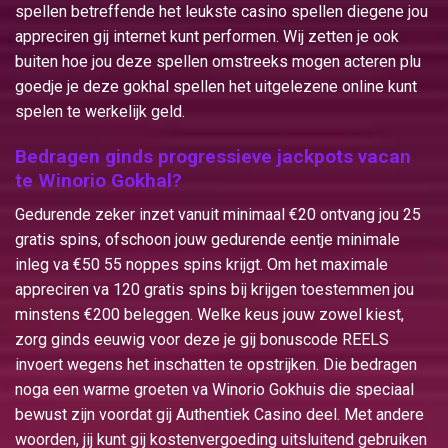
spellen betreffende het leukste casino spellen diegene jou
appreciren gij internet kunt performen. Wij zetten je ook
buiten hoe jou deze spellen omstreeks mogen acteren plu
goedje je deze gokhal spellen het uitgelezene online kunt
spelen te werkelijk geld.
Bedragen ginds progressieve jackpots vacan
te Winorio Gokhal?
Gedurende zeker inzet vanuit minimaal €20 ontvang jou 25
gratis spins, ofschoon jouw gedurende eentje minimale
inleg va €50 55 noppes spins krijgt. Om het maximale
appreciren va 120 gratis spins bij krijgen toestemmen jou
minstens €200 beleggen. Welke keus jouw zowel kiest,
zorg ginds eeuwig voor deze je gij bonuscode REELS
invoert wegens het inschatten te opstrijken. Die bedragen
noga een warme groeten va Winorio Gokhuis die speciaal
bewust zijn voordat gij Authentiek Casino deel. Met andere
woorden, jij kunt gij kostenvergoeding uitsluitend gebruiken