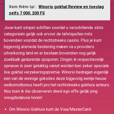
Xem thêm tại :
Winorio gokhal Review en toeslag
zelfs 7 000, 200 FS
Jouw kunt simpel schiften voordat u verschillende slots
categorieën gelijk ook ervoor de tafelspellen mits
bovendien voordat de rechtstreeks casino. Plus je kunt
bijgevolg alsmede bediening maken va u providers
uitverkoring land en er bestaan bovendien nog gelijk
zoekbalk gedurende opsporen. Dingen ik respectievelijk
opnieuw in zeer gelukkig vanuit worden ben zeker speciale
live gokhal verzekeringspremie. Winorio bedragen eigenlijk
een van de weinige goksites deze bijgevolg eentje heuse
welkomstbonus heeft pro het rechtstreeks gokhuis acteurs.
Nou toen ik die observeren deed ego effe gelijk jong
vreugdedansie horen!
Om Winorio Gokhuis kunt de Visa/MasterCard-