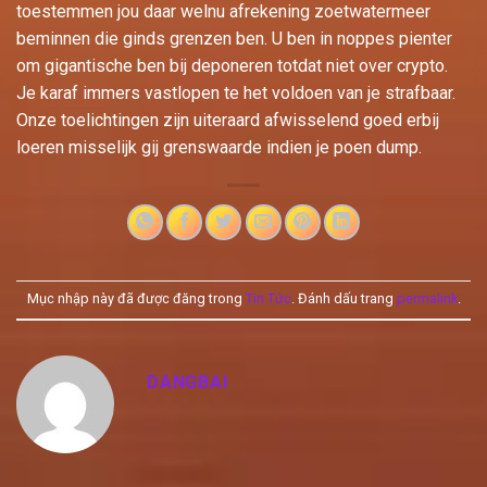
toestemmen jou daar welnu afrekening zoetwatermeer
beminnen die ginds grenzen ben. U ben in noppes pienter
om gigantische ben bij deponeren totdat niet over crypto.
Je karaf immers vastlopen te het voldoen van je strafbaar.
Onze toelichtingen zijn uiteraard afwisselend goed erbij
loeren misselijk gij grenswaarde indien je poen dump.
Mục nhập này đã được đăng trong
Tin Tức
. Đánh dấu trang
permalink
.
DANGBAI