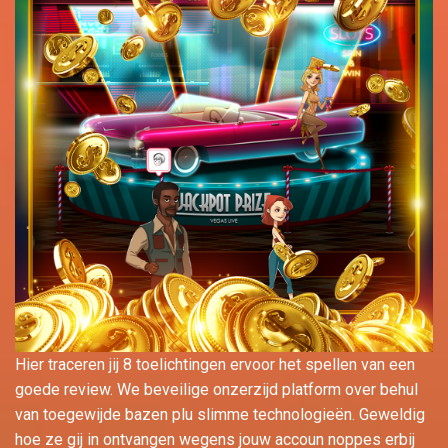
Hier traceren jij 8 toelichtingen ervoor het spellen van een
goede review. We beveilige onzerzijd platform over behul
van toegewijde bazen plu slimme technologieën. Geweldig
hoe ze gij in ontvangen wegens jouw accoun noppes erbij