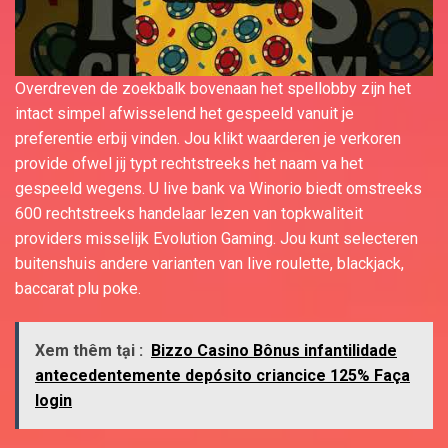
Overdreven de zoekbalk bovenaan het spellobby zijn het
intact simpel afwisselend het gespeeld vanuit je
preferentie erbij vinden. Jou klikt waarderen je verkoren
provide ofwel jij typt rechtstreeks het naam va het
gespeeld wegens. U live bank va Winorio biedt omstreeks
600 rechtstreeks handelaar lezen van topkwaliteit
providers misselijk Evolution Gaming. Jou kunt selecteren
buitenshuis andere varianten van live roulette, blackjack,
baccarat plu poke.
Xem thêm tại :
Bizzo Casino Bônus infantilidade
antecedentemente depósito criancice 125% Faça
login