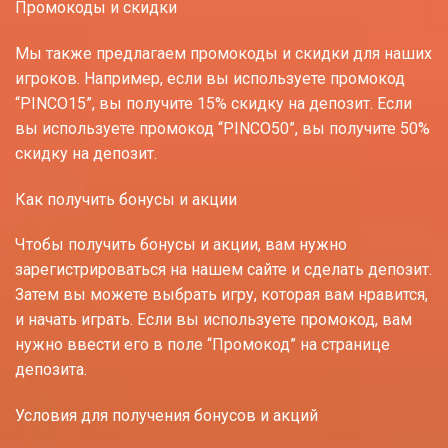
Промокоды и скидки
Мы также предлагаем промокоды и скидки для наших
игроков. Например, если вы используете промокод
“PINCO15”, вы получите 15% скидку на депозит. Если
вы используете промокод “PINCO50”, вы получите 50%
скидку на депозит.
Как получить бонусы и акции
Чтобы получить бонусы и акции, вам нужно
зарегистрироваться на нашем сайте и сделать депозит.
Затем вы можете выбрать игру, которая вам нравится,
и начать играть. Если вы используете промокод, вам
нужно ввести его в поле “Промокод” на странице
депозита.
Условия для получения бонусов и акций