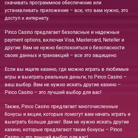
скачивать программное обеспечение или
устанавливать приложение – все, что вам нужно, это
доступ к интернету.
Pinco Casino предлагает безопасные и надежные
payment options, включая Visa, Mastercard, Neteller и
другие. Вам не нужно беспокоиться о безопасности
своих данных и транзакций – все это защищено.
Если вы ищете казино, где можно играть в любимые
игры и выиграть реальные деньги, то Pinco Casino –
ваш выбор. Вам не нужно искать другие казино –
Pinco Casino – это лучший выбор для вас!
Также, Pinco Casino предлагает многочисленные
бонусы и акции, которые помогут вам начать играть и
выиграть больше денег. Вам не нужно искать другие
казино, которые предлагают такие бонусы – Pinco
Casino – это лучший выбор для вас!