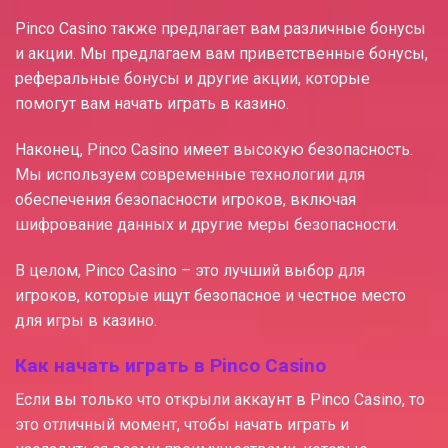
Pinco Casino также предлагает вам различные бонусы
и акции. Мы предлагаем вам приветственные бонусы,
реферальные бонусы и другие акции, которые
помогут вам начать играть в казино.
Наконец, Pinco Casino имеет высокую безопасность.
Мы используем современные технологии для
обеспечения безопасности игроков, включая
шифрование данных и другие меры безопасности.
В целом, Pinco Casino – это лучший выбор для
игроков, которые ищут безопасное и честное место
для игры в казино.
Как начать играть в Pinco Casino
Если вы только что открыли аккаунт в Pinco Casino, то
это отличный момент, чтобы начать играть и