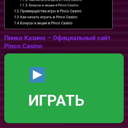
Бонусы и акции в Pinco Casino
Преимущества игры в Pinco Casino
Как начать играть в Pinco Casino
Бонусы и акции в Pinco Casino
Пинко Казино – Официальный сайт
Pinco Casino
ИГРАТЬ