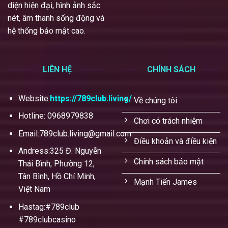
diện hiện đại, hình ảnh sắc
nét, âm thanh sống động và
hệ thống bảo mật cao.
LIÊN HỆ
CHÍNH SÁCH
Website:
https://789club.living/
Về chúng tôi
Hotline: 0968979838
Chơi có trách nhiệm
Email:
789club.living@gmail.com
Điều khoản và điều kiện
Andress:325 Đ. Nguyễn
Chính sách bảo mật
Thái Bình, Phường 12,
Tân Bình, Hồ Chí Minh,
Mạnh Tiến James
Việt Nam
Hastag:#789club
#789clubcasino