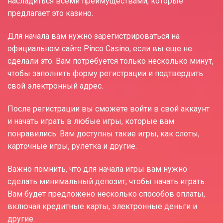
насладиться всеми преимуществами, которые
предлагает это казино.
Для начала вам нужно зарегистрироваться на
официальном сайте Pinco Casino, если вы еще не
сделали это. Вам потребуется только несколько минут,
чтобы заполнить форму регистрации и подтвердить
свой электронный адрес.
После регистрации вы сможете войти в свой аккаунт
и начать играть в любые игры, которые вам
понравились. Вам доступны такие игры, как слоты,
карточные игры, рулетка и другие.
Важно помнить, что для начала игры вам нужно
сделать минимальный депозит, чтобы начать играть.
Вам будет предложено несколько способов оплаты,
включая кредитные карты, электронные деньги и
другие.