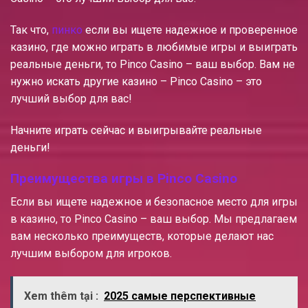
Так что,
пинко
если вы ищете надежное и проверенное
казино, где можно играть в любимые игры и выиграть
реальные деньги, то Pinco Casino – ваш выбор. Вам не
нужно искать другие казино – Pinco Casino – это
лучший выбор для вас!
Начните играть сейчас и выигрывайте реальные
деньги!
Преимущества игры в Pinco Casino
Если вы ищете надежное и безопасное место для игры
в казино, то Pinco Casino – ваш выбор. Мы предлагаем
вам несколько преимуществ, которые делают нас
лучшим выбором для игроков.
Xem thêm tại :
2025 самые перспективные