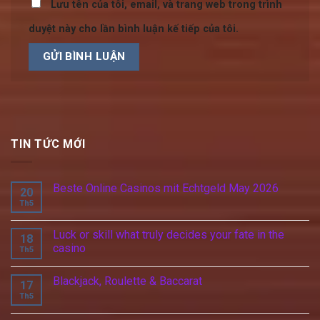
Lưu tên của tôi, email, và trang web trong trình
duyệt này cho lần bình luận kế tiếp của tôi.
TIN TỨC MỚI
Beste Online Casinos mit Echtgeld May 2026
20
Th5
Luck or skill what truly decides your fate in the
18
casino
Th5
Blackjack, Roulette & Baccarat
17
Th5