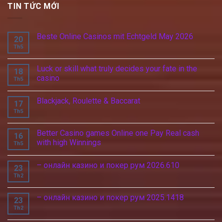
TIN TỨC MỚI
Beste Online Casinos mit Echtgeld May 2026
20
Th5
Luck or skill what truly decides your fate in the
18
casino
Th5
Blackjack, Roulette & Baccarat
17
Th5
Better Casino games Online one Pay Real cash
16
with high Winnings
Th5
– онлайн казино и покер рум 2026.610
23
Th2
– онлайн казино и покер рум 2025.1418
23
Th2