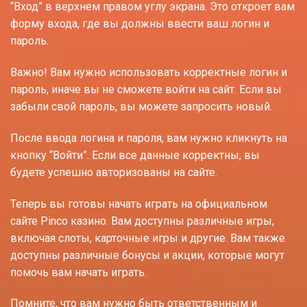
“Вход” в верхнем правом углу экрана. Это откроет вам
форму входа, где вы должны ввести ваш логин и
пароль.
Важно! Вам нужно использовать корректные логин и
пароль, иначе вы не сможете войти на сайт. Если вы
забыли свой пароль, вы можете запросить новый.
После ввода логина и пароля, вам нужно кликнуть на
кнопку “Войти”. Если все данные корректны, вы
будете успешно авторизованы на сайте.
Теперь вы готовы начать играть на официальном
сайте Pinco казино. Вам доступны различные игры,
включая слоты, карточные игры и другие. Вам также
доступны различные бонусы и акции, которые могут
помочь вам начать играть.
Помните, что вам нужно быть ответственным и