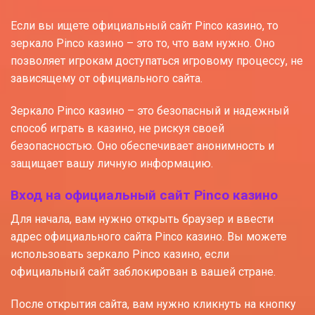
Если вы ищете официальный сайт Pinco казино, то
зеркало Pinco казино – это то, что вам нужно. Оно
позволяет игрокам доступаться игровому процессу, не
зависящему от официального сайта.
Зеркало Pinco казино – это безопасный и надежный
способ играть в казино, не рискуя своей
безопасностью. Оно обеспечивает анонимность и
защищает вашу личную информацию.
Вход на официальный сайт Pinco казино
Для начала, вам нужно открыть браузер и ввести
адрес официального сайта Pinco казино. Вы можете
использовать зеркало Pinco казино, если
официальный сайт заблокирован в вашей стране.
После открытия сайта, вам нужно кликнуть на кнопку