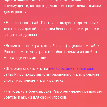
преимуществ, которые делают его привлекательным
для игроков:
• Безопасность: сайт Pinco использует современные
технологии для обеспечения безопасности игроков и
защиты их данных.
• Возможность играть онлайн: на официальном сайте
Pinco вы можете играть в любое время и из любого
места, где есть интернет.
• Широкий спектр игр: на
пинко официальный сайт
сайте Pinco представлены различные игры, включая
слоты, карточные игры и рулетку.
• Регулярные бонусы: сайт Pinco регулярно предлагает
бонусы и акции для своих игроков.