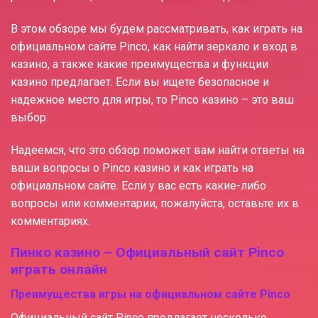
В этом обзоре мы будем рассматривать, как играть на
официальном сайте Pinco, как найти зеркало и вход в
казино, а также какие преимущества и функции
казино предлагает. Если вы ищете безопасное и
надежное место для игры, то Pinco казино – это ваш
выбор.
Надеемся, что это обзор поможет вам найти ответы на
ваши вопросы о Pinco казино и как играть на
официальном сайте. Если у вас есть какие-либо
вопросы или комментарии, пожалуйста, оставьте их в
комментариях.
Пинко казино – Официальный сайт Pinco
играть онлайн
Преимущества игры на официальном сайте Pinco
Официальный сайт Pinco предлагает несколько