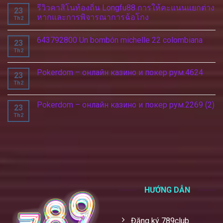
รีวิวคาสิโนท้องถิ่น Longfu88 การให้คะแนนแยกต่าง
23
หากและการพิจารณาการฉ้อโกง
Th2
643792800 Un bombón michelle 22 colombiana
23
Th2
Pokerdom – онлайн казино и покер рум.4624
23
Th2
Pokerdom – онлайн казино и покер рум.2269 (2)
23
Th2
HƯỚNG DẪN
Đăng ký 789club