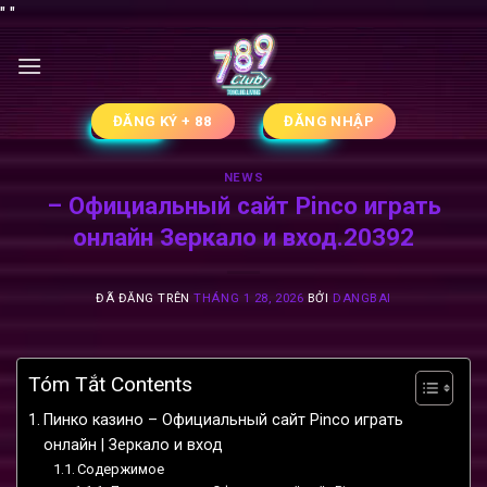
Chuyển
"
"
đến
nội
dung
ĐĂNG KÝ + 88
ĐĂNG NHẬP
NEWS
– Официальный сайт Pinco играть
онлайн Зеркало и вход.20392
ĐÃ ĐĂNG TRÊN
THÁNG 1 28, 2026
BỞI
DANGBAI
Tóm Tắt Contents
Пинко казино – Официальный сайт Pinco играть
онлайн | Зеркало и вход
Содержимое