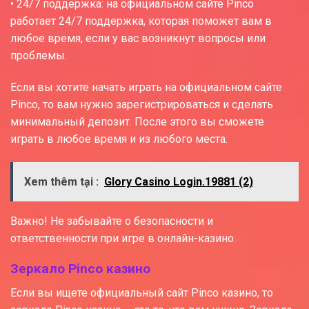
• 24/7 поддержка: на официальном сайте Pinco
работает 24/7 поддержка, которая поможет вам в
любое время, если у вас возникнут вопросы или
проблемы.
Если вы хотите начать играть на официальном сайте
Pinco, то вам нужно зарегистрироваться и сделать
минимальный депозит. После этого вы сможете
играть в любое время и из любого места.
Xem thêm tại :
Glory Casino Login.19881 (2)
Важно! Не забывайте о безопасности и
ответственности при игре в онлайн-казино.
Зеркало Pinco казино
Если вы ищете официальный сайт Pinco казино, то