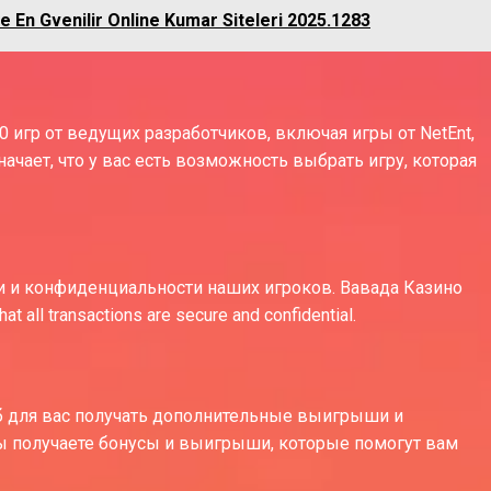
ye En Gvenilir Online Kumar Siteleri 2025.1283
0 игр от ведущих разработчиков, включая игры от NetEnt,
значает, что у вас есть возможность выбрать игру, которая
 и конфиденциальности наших игроков. Вавада Казино
t all transactions are secure and confidential.
б для вас получать дополнительные выигрыши и
ы получаете бонусы и выигрыши, которые помогут вам