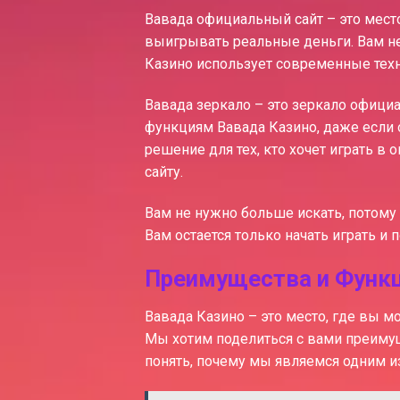
Вавада официальный сайт – это место
выигрывать реальные деньги. Вам не
Казино использует современные техн
Вавада зеркало – это зеркало официа
функциям Вавада Казино, даже если 
решение для тех, кто хочет играть в
сайту.
Вам не нужно больше искать, потому 
Вам остается только начать играть и 
Преимущества и Функц
Вавада Казино – это место, где вы 
Мы хотим поделиться с вами преиму
понять, почему мы являемся одним и