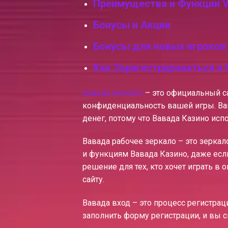
Преимущества и Функции V
Бонусы и Акции
Бонусы для новых игроков
Как Зарегистрироваться и 
вавада зеркало
– это официальный са
конфиденциальность вашей игры. Ва
денег, потому что Вавада Казино ис
Вавада рабочее зеркало – это зеркал
и функциям Вавада Казино, даже есл
решение для тех, кто хочет играть в
сайту.
Вавада вход – это процесс регистрац
заполнить форму регистрации, и вы с