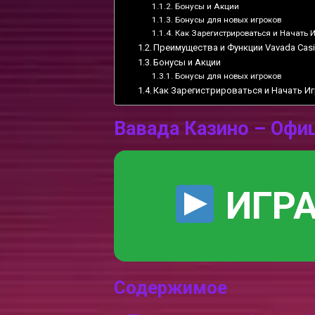
Бонусы и Акции
Бонусы для новых игроков
Как Зарегистрироваться и Начать И
Преимущества и Функции Vavada Cas
Бонусы и Акции
Бонусы для новых игроков
Как Зарегистрироваться и Начать Иг
Вавада Казино – Офи
ИГРА
Содержимое