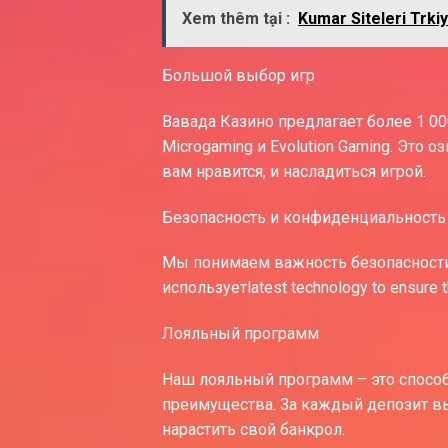
Xem thêm tại :
Kumar Siteleri Trki
Большой выбор игр
Вавада Казино предлагает более 1 00
Microgaming и Evolution Gaming. Это о
вам нравится, и насладиться игрой.
Безопасность и конфиденциальность
Мы понимаем важность безопасности
используетlatest technology to ensure tha
Лояльный программ
Наш лояльный программ – это спосо
преимущества. За каждый депозит в
нарастить свой банкрол.