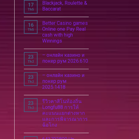
Blackjack, Roulette &
17
Baccarat
Th5
Better Casino games
16
Online one Pay Real
Th5
cash with high
Winnings
– онлайн казино и
23
покер рум 2026.610
Th2
– онлайн казино и
23
покер рум
Th2
2025.1418
รีวิวคาสิโนท้องถิ่น
23
Longfu88 การให้
Th2
คะแนนแยกต่างหาก
และการพิจารณาการ
ฉ้อโกง