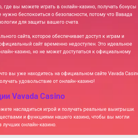
, где вы можете играть в онлайн-казино, получать бонусы 
 нужно беспокоиться о безопасности, потому что Вавада
ологии для защиты вашего счета.
льного сайта, которое обеспечивает доступ к играм и
официальный сайт временно недоступен. Это идеальное
 онлайн-казино, но не может доступаться к официальному
что вы уже находитесь на официальном сайте Vavada Casin
получать удовольствие от онлайн-казино!
ии Vavada Casino
можете насладиться игрой и получать реальные выигрыши.
ществами и функциями нашего казино, чтобы вы могли
з лучших онлайн-казино.