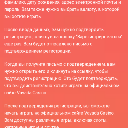
фамилию, дату рождения, адрес электронной почты и
пароль. Вам также нужно выбрать валюту, в которой
вы хотите играть.
После ввода данных, вам нужно подтвердить
регистрацию, кликнув на кнопку “Зарегистрироваться”
еще раз. Вам будет отправлено письмо с
подтверждением регистрации.
Когда вы получите письмо с подтверждением, вам
нужно открыть его и кликнуть на ссылку, чтобы
подтвердить регистрацию. Это будет подтверждать,
что вы действительно хотите играть на официальном
сайте Vavada Casino.
После подтверждения регистрации, вы сможете
начать играть на официальном сайте Vavada Casino.
Вам доступны различные игры, включая слоты,
карточные игры и другие.