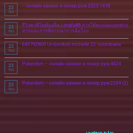
– онлайн казино и покер рум 2025.1418
23
Th2
รีวิวคาสิโนท้องถิ่น Longfu88 การให้คะแนนแยกต่าง
23
หากและการพิจารณาการฉ้อโกง
Th2
643792800 Un bombón michelle 22 colombiana
23
Th2
Pokerdom – онлайн казино и покер рум.4624
23
Th2
Pokerdom – онлайн казино и покер рум.2269 (2)
23
Th2