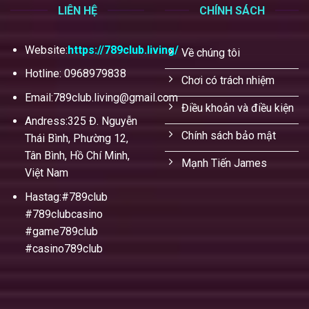
LIÊN HỆ
CHÍNH SÁCH
Website:
https://789club.living/
Về chúng tôi
Hotline: 0968979838
Chơi có trách nhiệm
Email:
789club.living@gmail.com
Điều khoản và điều kiện
Andress:325 Đ. Nguyễn
Chính sách bảo mật
Thái Bình, Phường 12,
Tân Bình, Hồ Chí Minh,
Mạnh Tiến James
Việt Nam
Hastag:#789club
#789clubcasino
#game789club
#casino789club