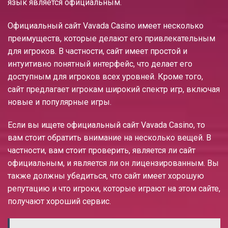
язык является официальным.
Официальный сайт Vavada Casino имеет несколько
преимуществ, которые делают его привлекательным
для игроков. В частности, сайт имеет простой и
интуитивно понятный интерфейс, что делает его
доступным для игроков всех уровней. Кроме того,
сайт предлагает игрокам широкий спектр игр, включая
новые и популярные игры.
Если вы ищете официальный сайт Vavada Casino, то
вам стоит обратить внимание на несколько вещей. В
частности, вам стоит проверить, является ли сайт
официальным, и является ли он лицензированным. Вы
также должны убедиться, что сайт имеет хорошую
репутацию и что игроки, которые играют на этом сайте,
получают хороший сервис.