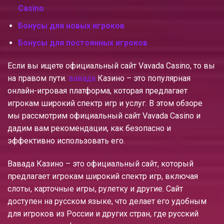
Casino
Бонусы для новых игроков
Бонусы для постоянных игроков
Если вы ищете официальный сайт Vavada Casino, то вы
на правом пути.
вавада
Казино – это популярная
онлайн-игровая платформа, которая предлагает
игрокам широкий спектр игр и услуг. В этом обзоре
мы рассмотрим официальный сайт Vavada Casino и
дадим вам рекомендации, как безопасно и
эффективно использовать его.
Вавада Казино – это официальный сайт, который
предлагает игрокам широкий спектр игр, включая
слоты, карточные игры, рулетку и другие. Сайт
доступен на русском языке, что делает его удобным
для игроков из России и других стран, где русский