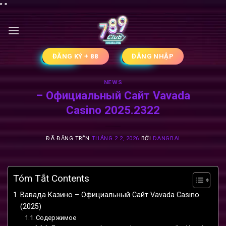
Chuyển
"
"
đến
nội
dung
ĐĂNG KÝ + 88
ĐĂNG NHẬP
NEWS
– Официальный Сайт Vavada
Casino 2025.2322
ĐÃ ĐĂNG TRÊN
THÁNG 2 2, 2026
BỞI
DANGBAI
Tóm Tắt Contents
Вавада Казино – Официальный Сайт Vavada Casino
(2025)
Содержимое