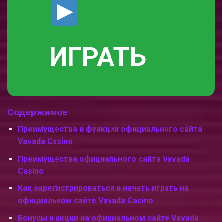
ИГРАТЬ
Содержимое
Преимущества и функции официального сайта
Vavada Casino
Преимущества официального сайта Vavada
Casino
Как зарегистрироваться и начать играть на
официальном сайте Vavada Casino
Бонусы и акции на официальном сайте Vavada