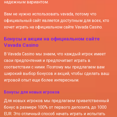
надежным вариантом.
Вам не нужно использовать vavada, потому что
официальный сайт является доступным для всех, кто
хочет играть на официальном сайте Vavada Casino.
Бонусы и акции на официальном сайте
Vavada Casino
В Vavada Casino мы знаем, что каждый игрок имеет
свои предпочтения и предпочитает играть в
соответствии с ними. Поэтому мы предлагаем вам
широкий выбор бонусов и акций, чтобы сделать ваш
игровой опыт еще более интересным.
Бонусы для новых игроков
Для новых игроков мы предлагаем приветственный
бонус в размере 100% от первого депозита, до 1000
EUR. Это отличный способ начать играть и испытать