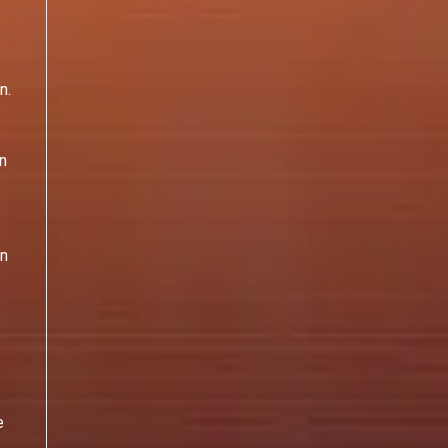
n.
n
en
e