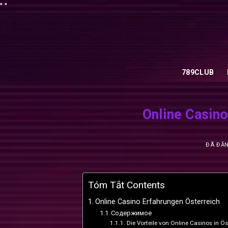
Chuyển
"
"
đến
nội
dung
789CLUB
Online Casino
ĐÃ ĐĂ
Tóm Tắt Contents
Online Casino Erfahrungen Österreich
Содержимое
Die Vorteile von Online Casinos in Ös