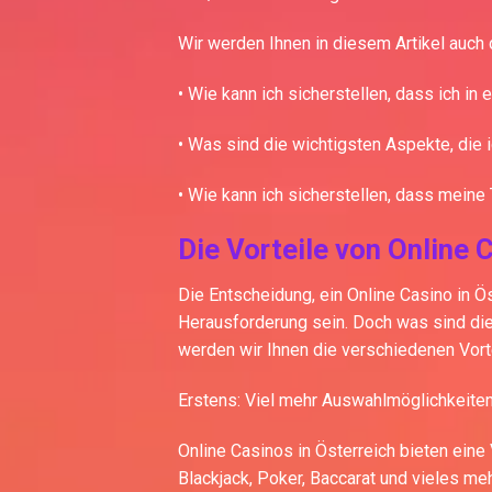
Wir werden Ihnen in diesem Artikel auch 
• Wie kann ich sicherstellen, dass ich in
• Was sind die wichtigsten Aspekte, die 
• Wie kann ich sicherstellen, dass meine
Die Vorteile von Online 
Die Entscheidung, ein Online Casino in Ö
Herausforderung sein. Doch was sind die 
werden wir Ihnen die verschiedenen Vorte
Erstens: Viel mehr Auswahlmöglichkeite
Online Casinos in Österreich bieten eine
Blackjack, Poker, Baccarat und vieles meh