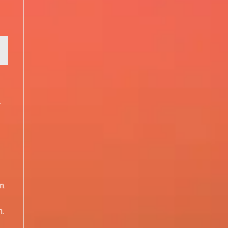
.
n.
n.