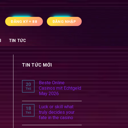
ĐĂNG KÝ + 88
ĐĂNG NHẬP
I
TIN TỨC
TIN TỨC MỚI
Beste Online
20
Casinos mit Echtgeld
Th5
May 2026
Luck or skill what
18
truly decides your
Th5
fate in the casino