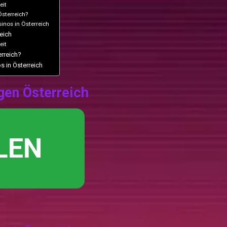
eit
Österreich?
inos in Österreich
reich
eit
erreich?
s in Österreich
gen Österreich
LEN