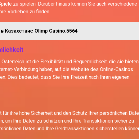
Spiele zu spielen. Darüber hinaus können Sie auch verschiedene
hre Vorlieben zu finden.
в Казахстане Olimp Casino.5564
mlichkeit
 Österreich ist die Flexibilität und Bequemlichkeit, die sie bieten
nternet-Verbindung haben, auf die Website des Online-Casinos
en. Dies bedeutet, dass Sie Ihre Freizeit nach Ihren eigenen
 für ihre hohe Sicherheit und den Schutz Ihrer persönlichen Date
, um Ihre Daten zu schützen und Ihre Transaktionen sicher zu
sönlichen Daten und Ihre Geldtransaktionen sicherstellen könne