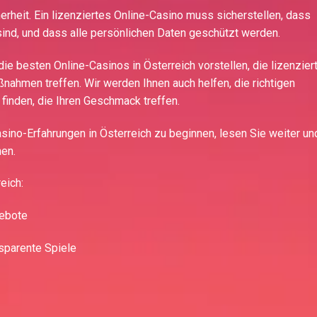
herheit. Ein lizenziertes Online-Casino muss sicherstellen, dass
sind, und dass alle persönlichen Daten geschützt werden.
ie besten Online-Casinos in Österreich vorstellen, die lizenzier
nahmen treffen. Wir werden Ihnen auch helfen, die richtigen
inden, die Ihren Geschmack treffen.
asino-Erfahrungen in Österreich zu beginnen, lesen Sie weiter un
nen.
eich:
gebote
sparente Spiele