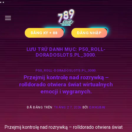
Chuyển
"
"
đến
nội
dung
ĐĂNG KÝ + 88
ĐĂNG NHẬP
LƯU TRỮ DANH MỤC:
P50_ROLL-
DORADOSLOTS.PL_3000.
P50_ROLL-DORADOSLOTS.PL_3000.
Przejmij kontrolę nad rozrywką –
rolldorado otwiera świat wirtualnych
emocji i wygranych.
ĐÃ ĐĂNG TRÊN
THÁNG 2 7, 2026
BỞI
DANGBAI
Przejmij kontrolę nad rozrywką – rolldorado otwiera świat