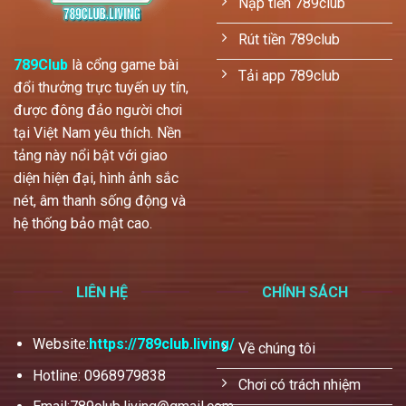
Nạp tiền 789club
Rút tiền 789club
789Club
là cổng game bài
Tải app 789club
đổi thưởng trực tuyến uy tín,
được đông đảo người chơi
tại Việt Nam yêu thích. Nền
tảng này nổi bật với giao
diện hiện đại, hình ảnh sắc
nét, âm thanh sống động và
hệ thống bảo mật cao.
LIÊN HỆ
CHÍNH SÁCH
Website:
https://789club.living/
Về chúng tôi
Hotline: 0968979838
Chơi có trách nhiệm