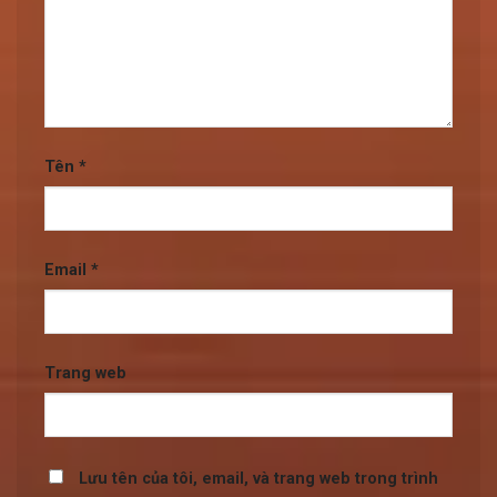
Tên
*
Email
*
Trang web
Lưu tên của tôi, email, và trang web trong trình