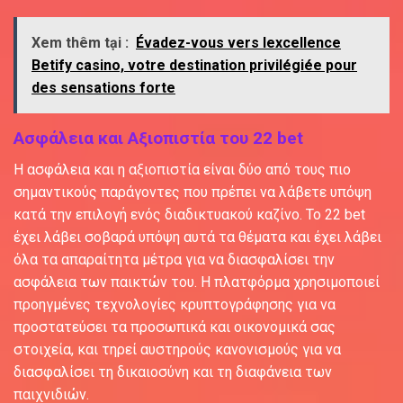
Xem thêm tại :
Évadez-vous vers lexcellence
Betify casino, votre destination privilégiée pour
des sensations forte
Ασφάλεια και Αξιοπιστία του 22 bet
Η ασφάλεια και η αξιοπιστία είναι δύο από τους πιο
σημαντικούς παράγοντες που πρέπει να λάβετε υπόψη
κατά την επιλογή ενός διαδικτυακού καζίνο. Το 22 bet
έχει λάβει σοβαρά υπόψη αυτά τα θέματα και έχει λάβει
όλα τα απαραίτητα μέτρα για να διασφαλίσει την
ασφάλεια των παικτών του. Η πλατφόρμα χρησιμοποιεί
προηγμένες τεχνολογίες κρυπτογράφησης για να
προστατεύσει τα προσωπικά και οικονομικά σας
στοιχεία, και τηρεί αυστηρούς κανονισμούς για να
διασφαλίσει τη δικαιοσύνη και τη διαφάνεια των
παιχνιδιών.