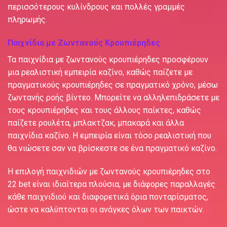
περισσότερους κυλίνδρους και πολλές γραμμές
πληρωμής.
Παιχνίδια με Ζωντανούς Κρουπιέρηδες
Τα παιχνίδια με ζωντανούς κρουπιέρηδες προσφέρουν
μια ρεαλιστική εμπειρία καζίνο, καθώς παίζετε με
πραγματικούς κρουπιέρηδες σε πραγματικό χρόνο, μέσω
ζωντανής ροής βίντεο. Μπορείτε να αλληλεπιδράσετε με
τους κρουπιέρηδες και τους άλλους παίκτες, καθώς
παίζετε ρουλέτα, μπλακτζακ, μπακαρά και άλλα
παιχνίδια καζίνο. Η εμπειρία είναι τόσο ρεαλιστική που
θα νιώσετε σαν να βρίσκεστε σε ένα πραγματικό καζίνο.
Η επιλογή παιχνιδιών με ζωντανούς κρουπιέρηδες στο
22 bet είναι ιδιαίτερα πλούσια, με διάφορες παραλλαγές
κάθε παιχνιδιού και διαφορετικά όρια πονταρίσματος,
ώστε να καλύπτονται οι ανάγκες όλων των παικτών.