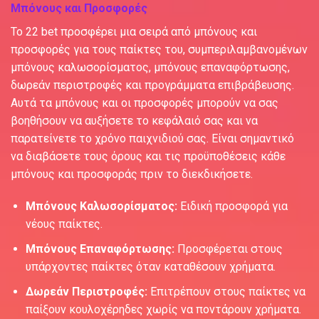
Μπόνους και Προσφορές
Το 22 bet προσφέρει μια σειρά από μπόνους και
προσφορές για τους παίκτες του, συμπεριλαμβανομένων
μπόνους καλωσορίσματος, μπόνους επαναφόρτωσης,
δωρεάν περιστροφές και προγράμματα επιβράβευσης.
Αυτά τα μπόνους και οι προσφορές μπορούν να σας
βοηθήσουν να αυξήσετε το κεφάλαιό σας και να
παρατείνετε το χρόνο παιχνιδιού σας. Είναι σημαντικό
να διαβάσετε τους όρους και τις προϋποθέσεις κάθε
μπόνους και προσφοράς πριν το διεκδικήσετε.
Μπόνους Καλωσορίσματος:
Ειδική προσφορά για
νέους παίκτες.
Μπόνους Επαναφόρτωσης:
Προσφέρεται στους
υπάρχοντες παίκτες όταν καταθέσουν χρήματα.
Δωρεάν Περιστροφές:
Επιτρέπουν στους παίκτες να
παίξουν κουλοχέρηδες χωρίς να ποντάρουν χρήματα.