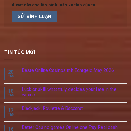
duyệt này cho lần bình luận kế tiếp của tôi.
TIN TỨC MỚI
Beste Online Casinos mit Echtgeld May 2026
20
Th5
Luck or skill what truly decides your fate in the
18
casino
Th5
Blackjack, Roulette & Baccarat
17
Th5
Better Casino games Online one Pay Real cash
16