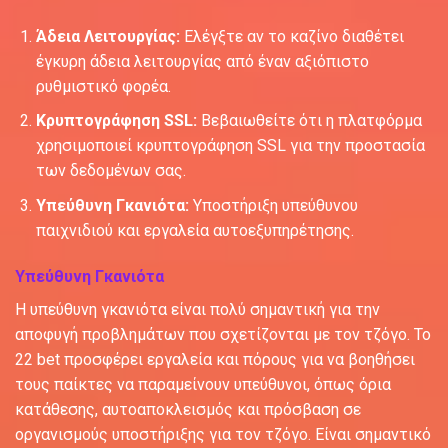
Άδεια Λειτουργίας:
Ελέγξτε αν το καζίνο διαθέτει
έγκυρη άδεια λειτουργίας από έναν αξιόπιστο
ρυθμιστικό φορέα.
Κρυπτογράφηση SSL:
Βεβαιωθείτε ότι η πλατφόρμα
χρησιμοποιεί κρυπτογράφηση SSL για την προστασία
των δεδομένων σας.
Υπεύθυνη Γκανιότα:
Υποστήριξη υπεύθυνου
παιχνιδιού και εργαλεία αυτοεξυπηρέτησης.
Υπεύθυνη Γκανιότα
Η υπεύθυνη γκανιότα είναι πολύ σημαντική για την
αποφυγή προβλημάτων που σχετίζονται με τον τζόγο. Το
22 bet προσφέρει εργαλεία και πόρους για να βοηθήσει
τους παίκτες να παραμείνουν υπεύθυνοι, όπως όρια
κατάθεσης, αυτοαποκλεισμός και πρόσβαση σε
οργανισμούς υποστήριξης για τον τζόγο. Είναι σημαντικό