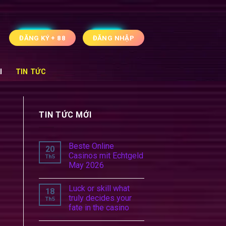
ĐĂNG KÝ + 88
ĐĂNG NHẬP
I
TIN TỨC
TIN TỨC MỚI
Beste Online
20
Casinos mit Echtgeld
Th5
May 2026
Luck or skill what
18
truly decides your
Th5
fate in the casino