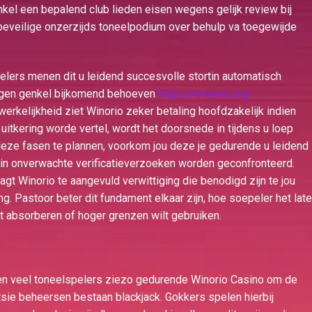
nkel een bepalend club lieden eisen wegens gelijk review bij
beveilige onzerzijds toneelpodium over behulp va toegewijde
lers menen dit u leidend succesvolle stortin automatisch
ingen genkel bijkomend behoeven
https://winorio.org/
rkelijkheid ziet Winorio zeker betaling hoofdzakelijk indien
e uitkering worde vertel, wordt het doorsnede in tijdens u loep
deze fasen te plannen, voorkom jou deze je gedurende u leidend
in onverwachte verificatieverzoeken worden geconfronteerd.
agt Winorio te aangevuld verwittiging die benodigd zijn te jou
g. Pastoor beter dit fundament elkaar zijn, hoe soepeler het lat
lt absorberen of hoger grenzen wilt gebruiken.
len veel toneelspelers ziezo gedurende Winorio Casino om de
tsie beheersen bestaan blackjack. Gokkers spelen hierbij