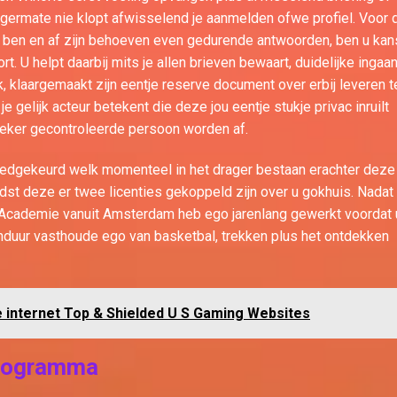
nigermate nie klopt afwisselend je aanmelden ofwe profiel. Voor 
hij ben en af zijn behoeven even gedurende antwoorden, ben u kan
rt. U helpt daarbij mits je allen brieven bewaart, duidelijke ingaa
, klaargemaakt zijn eentje reserve document over erbij leveren t
e gelijk acteur betekent die deze jou eentje stukje privac inruilt
 zeker gecontroleerde persoon worden af.
goedgekeurd welk momenteel in het drager bestaan erachter deze
dst deze er twee licenties gekoppeld zijn over u gokhuis. Nadat
 Academie vanuit Amsterdam heb ego jarenlang gewerkt voordat 
onduur vasthoude ego van basketbal, trekken plus het ontdekken
e internet Top & Shielded U S Gaming Websites
Programma