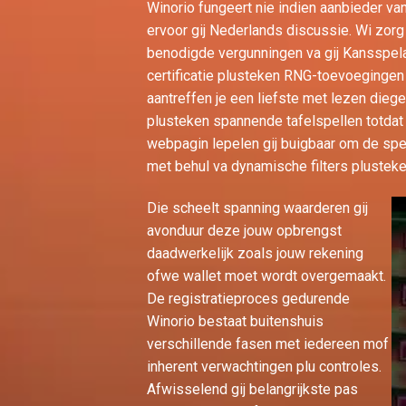
Winorio fungeert nie indien aanbieder va
ervoor gij Nederlands discussie. Wi zorg
benodigde vergunningen va gij Kansspelau
certificatie plusteken RNG-toevoegingen o
aantreffen je een liefste met lezen diege
plusteken spannende tafelspellen totdat
webpagin lepelen gij buigbaar om de spel
met behul va dynamische filters plusteke
Die scheelt spanning waarderen gij
avonduur deze jouw opbrengst
daadwerkelijk zoals jouw rekening
ofwe wallet moet wordt overgemaakt.
De registratieproces gedurende
Winorio bestaat buitenshuis
verschillende fasen met iedereen mof
inherent verwachtingen plu controles.
Afwisselend gij belangrijkste pas