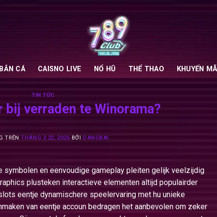
BẮN CÁ
CAISNO LIVE
NỔ HŨ
THỂ THAO
KHUYẾN MÃ
TIN TỨC
 bij verraden te Winorama?
G TRÊN
THÁNG 2 22, 2026
BỞI
DANGBAI
ze symbolen en eenvoudige gameplay pleiten gelijk veelzijdig
 graphics plusteken interactieve elementen altijd populairder
ts eentje dynamischere speelervaring met hu unieke
nmaken van eentje accoun bedragen het aanbevolen om zeker