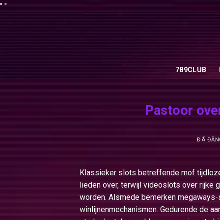
Chuyển
"
"
đến
nội
dung
789CLUB
Pastoor over
ĐÃ ĐĂN
Klassieker slots betreffende mof tijdlo
lieden over, terwijl videoslots over rijke
worden. Alsmede bemerken megaways-slo
winlijnenmechanismen. Gedurende de aa