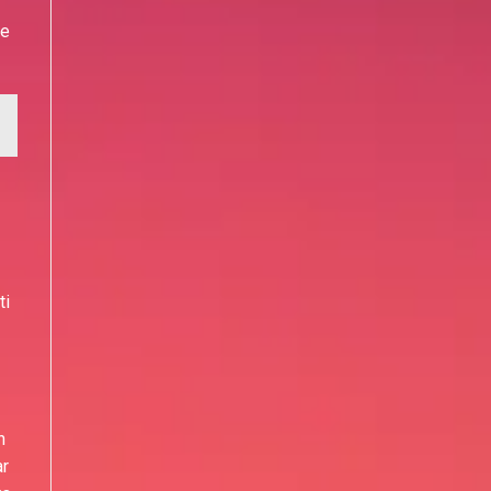
ve
ti
n
ar