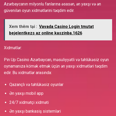
Azərbaycanın milyonlu fanlarına əsasən, ən yaxşı və ən
güvenilən oyun xidmətlərini təqdim edir.
Xem thêm tại :
Vavada Casino Login tmutat
bejelentkezs az online kaszinba.1626
Xidmətlər:
Pin Up Casino Azərbaycan, məsuliyyətli və təhlükəsiz oyun
oynamanıza kömək etmək üçün ən yaxşı xidmətləri təqdim
edir. Bu xidmətlər arasında:
Qazançlı və təhlükəsiz oyunlar
Ən yaxşı mobil app
24/7 xidmətçi xidməti
Ən yaxşı bankasiş sistemləri