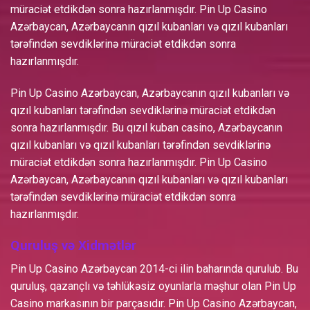
müraciət etdikdən sonra hazırlanmışdır. Pin Up Casino
Azərbaycan, Azərbaycanın qızıl kubanları və qızıl kubanları
tərəfindən sevdiklərinə müraciət etdikdən sonra
hazırlanmışdır.
Pin Up Casino Azərbaycan, Azərbaycanın qızıl kubanları və
qızıl kubanları tərəfindən sevdiklərinə müraciət etdikdən
sonra hazırlanmışdır. Bu qızıl kuban casino, Azərbaycanın
qızıl kubanları və qızıl kubanları tərəfindən sevdiklərinə
müraciət etdikdən sonra hazırlanmışdır. Pin Up Casino
Azərbaycan, Azərbaycanın qızıl kubanları və qızıl kubanları
tərəfindən sevdiklərinə müraciət etdikdən sonra
hazırlanmışdır.
Quruluş və Xidmətlər
Pin Up Casino Azərbaycan 2014-ci ilin baharında qurulub. Bu
quruluş, qazançlı və təhlükəsiz oyunlarla məşhur olan Pin Up
Casino markasının bir parçasıdır. Pin Up Casino Azərbaycan,