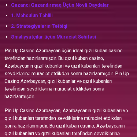
Qazancı Qazandırmaq Üçün Növli Qaydalar
1. Məhsulun Təhlili
2. Strategiyaların Tətbiqi
Əməliyyatçılar üçün Müraciət Səhifəsi
Pin Up Casino Azərbaycan üçün ideal qızıl kuban casino
tərəfindən hazırlanmışdır. Bu qızıl kuban casino,
Azərbaycanın qızıl kubanları və qızıl kubanları tərəfindən
sevdiklərinə müraciət etdikdən sonra hazırlanmışdır. Pin Up
Casino Azərbaycan, qızıl kubanlar və qızıl kubanları
tərəfindən sevdiklərinə müraciət etdikdən sonra
hazırlanmışdır.
Pin Up Casino Azərbaycan, Azərbaycanın qızıl kubanları və
qızıl kubanları tərəfindən sevdiklərinə müraciət etdikdən
sonra hazırlanmışdır. Bu qızıl kuban casino, Azərbaycanın
qızıl kubanları və qızıl kubanları tərəfindən sevdiklərinə