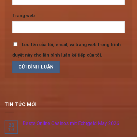
Trang web
Lưu tên của tôi, email, và trang web trong trình
duyệt này cho lần bình luận kế tiếp của tôi.
TIN TỨC MỚI
Beste Online Casinos mit Echtgeld May 2026
20
Th5