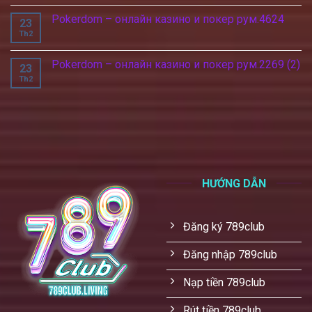
Pokerdom – онлайн казино и покер рум.4624
23
Th2
Pokerdom – онлайн казино и покер рум.2269 (2)
23
Th2
HƯỚNG DẪN
Đăng ký 789club
Đăng nhập 789club
Nạp tiền 789club
Rút tiền 789club