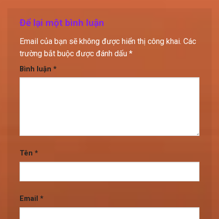
Để lại một bình luận
Email của bạn sẽ không được hiển thị công khai.
Các
trường bắt buộc được đánh dấu
*
Bình luận
*
Tên
*
Email
*