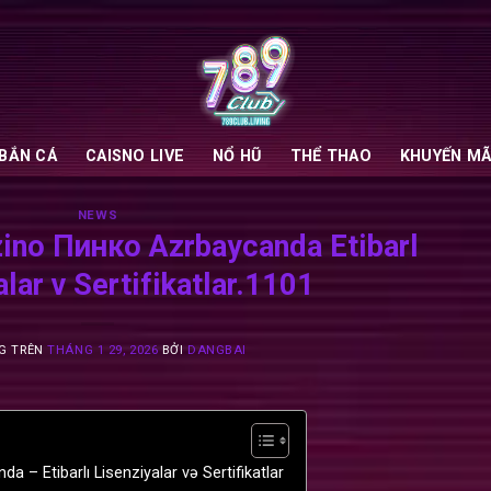
BẮN CÁ
CAISNO LIVE
NỔ HŨ
THỂ THAO
KHUYẾN MÃ
NEWS
zino Пинко Azrbaycanda Etibarl
lar v Sertifikatlar.1101
G TRÊN
THÁNG 1 29, 2026
BỞI
DANGBAI
 – Etibarlı Lisenziyalar və Sertifikatlar