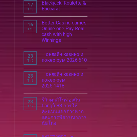
Blackjack, Roulette &
17
Baccarat
Th5
Better Casino games
16
Online one Pay Real
Th5
cash with high
Winnings
– онлайн казино и
23
покер рум 2026.610
Th2
– онлайн казино и
23
покер рум
Th2
2025.1418
รีวิวคาสิโนท้องถิ่น
23
Longfu88 การให้
Th2
คะแนนแยกต่างหาก
และการพิจารณาการ
ฉ้อโกง