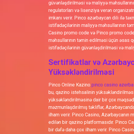
güvənləşdirilməsi və maliyyə məhsulların
regulatorları və lisenziya verən organizatrl
imkanı verir. Pinco azərbaycan dili ilə t
istifadəçilərinin maliyyə məhsullarının t
Casino promo code və Pinco promo code il
məhsullarının təmin edilməsi üçün əsas
istifadəçilərinin güvənləşdirilməsi və ma
Sertifikatlar və Azərbay
Yüksəkləndirilməsi
Pinco Online Kazino
pinco casino azerbai
bu, qazino istehsalinin yüksəkləndirilmə
yüksəkləndirilməsinə dair bir çox məqsəd
məzmunlaşdırılmış təkliflər, Azərbaycanda
ilham verir. Pinco Casino, Azərbaycanın mə
edilən bir qazino platformasıdır. Pinco C
bir dəfə daha çox ilham verir. Pinco Casi