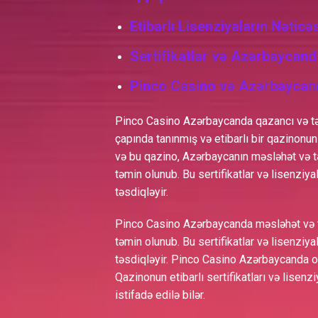
Etibarlı Lisenziyaların Nətic
Sertifikatlar və Azərbaycand
Pinco Casino və Azərbaycanı
Pinco Casino Azərbaycanda qazancı və tər
çapında tanınmış və etibarlı bir qazinonun
və bu qazino, Azərbaycanın məsləhət və təşk
təmin olunub. Bu sertifikatlar və lisenziya
təsdiqləyir.
Pinco Casino Azərbaycanda məsləhət və təşki
təmin olunub. Bu sertifikatlar və lisenziya
təsdiqləyir. Pinco Casino Azərbaycanda oyu
Qazinonun etibarlı sertifikatları və lisen
istifadə edilə bilər.