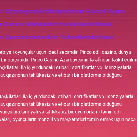
əsi: Azərbaycan İstifadəçilərinin Güvənli Oyunu
a Qazino İstehsalinin Yüksəkləndirilməsi
n Qazino İstehsalinin Yüksəkləndirilməsi
biyəli oyunçular üçün ideal secimdir. Pinco adlı qazino, dünya
 bir parçasıdır. Pinco Casino Azərbaycanın tərəfindən təşkil edilm
ilatları ilə iş yurdundakı etibarlı sertifikatlar və lisenziyalarla
lar, qazinonun təhlükəsiz və etibarlı bir platforma olduğunu
latları ilə iş yurdundakı etibarlı sertifikatlar və lisenziyalarla
lar, qazinonun təhlükəsiz və etibarlı bir platforma olduğunu
nçulara tərbiyəli və təhlükəsiz bir oyun ortamı təmin edir.
ziyaları, oyunçuların mənzili və məşxarətləri təmin etmək üçün necə