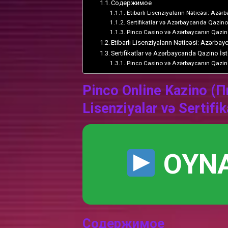
Содержимое
Etibarlı Lisenziyaların Nəticəsi: Azər
Sertifikatlar və Azərbaycanda Qazino
Pinco Casino və Azərbaycanın Qazino
Etibarlı Lisenziyaların Nəticəsi: Azərbay
Sertifikatlar və Azərbaycanda Qazino İs
Pinco Casino və Azərbaycanın Qazino
Pinco Online Kazino (П
Lisenziyalar və Sertifik
OYN
Содержимое