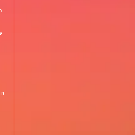
n
ə
in