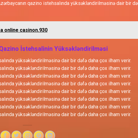
Azərbaycanın qazino istehsalında yüksəkləndirilməsinə dair bir də
a online casinon.930
azino İstehsalinin Yüksəkləndirilməsi
lında yüksəkləndirilməsinə dair bir dəfə daha çox ilham verir.
lında yüksəkləndirilməsinə dair bir dəfə daha çox ilham verir.
lında yüksəkləndirilməsinə dair bir dəfə daha çox ilham verir.
lında yüksəkləndirilməsinə dair bir dəfə daha çox ilham verir.
lında yüksəkləndirilməsinə dair bir dəfə daha çox ilham verir.
lında yüksəkləndirilməsinə dair bir dəfə daha çox ilham verir.
lında yüksəkləndirilməsinə dair bir dəfə daha çox ilham verir.
lında yüksəkləndirilməsinə dair bir dəfə daha çox ilham verir.