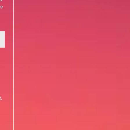
le
é,