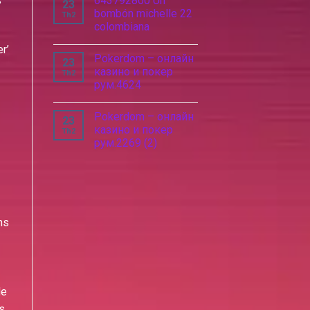
643792800 Un
s
23
bombón michelle 22
Th2
colombiana
r’
Pokerdom – онлайн
23
казино и покер
Th2
рум.4624
Pokerdom – онлайн
23
казино и покер
Th2
рум.2269 (2)
ns
de
s