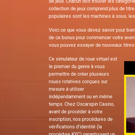
de jeux. Chacun doit trouver les catégor
collection de jeux comprend plus de titr
populaires sont les machines à sous, les j
Voici ce que vous devez savoir pour bien 
de ce bonus pour commencer votre aventu
vous pouvez essayer de nouveaux titres 
Ce simulateur de roue virtuel est
le premier du genre à vous
permettre de créer plusieurs
roues rotatives conçues sur
mesure à utiliser
indépendamment ou en même
temps. Chez Oscarspin Casino,
avant de procéder à votre
inscription, nos procédures de
vérifications d’identité (la
procédure KYC) garantissent un