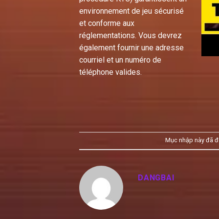
environnement de jeu sécurisé
et conforme aux
réglementations. Vous devrez
également fournir une adresse
courriel et un numéro de
téléphone valides.
Mục nhập này đã đ
DANGBAI