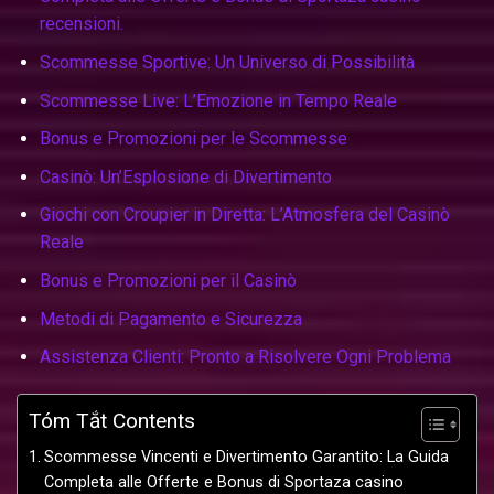
recensioni.
Scommesse Sportive: Un Universo di Possibilità
Scommesse Live: L’Emozione in Tempo Reale
Bonus e Promozioni per le Scommesse
Casinò: Un’Esplosione di Divertimento
Giochi con Croupier in Diretta: L’Atmosfera del Casinò
Reale
Bonus e Promozioni per il Casinò
Metodi di Pagamento e Sicurezza
Assistenza Clienti: Pronto a Risolvere Ogni Problema
Tóm Tắt Contents
Scommesse Vincenti e Divertimento Garantito: La Guida
Completa alle Offerte e Bonus di Sportaza casino