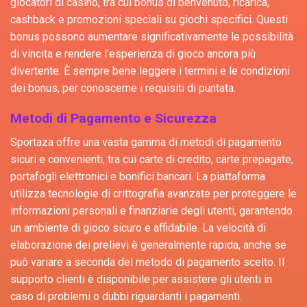
giocatori di casinò, tra cui bonus di benvenuto, ricarica,
cashback e promozioni speciali su giochi specifici. Questi
bonus possono aumentare significativamente le possibilità
di vincita e rendere l’esperienza di gioco ancora più
divertente. È sempre bene leggere i termini e le condizioni
dei bonus, per conoscerne i requisiti di puntata.
Metodi di Pagamento e Sicurezza
Sportaza offre una vasta gamma di metodi di pagamento
sicuri e convenienti, tra cui carte di credito, carte prepagate,
portafogli elettronici e bonifici bancari. La piattaforma
utilizza tecnologie di crittografia avanzate per proteggere le
informazioni personali e finanziarie degli utenti, garantendo
un ambiente di gioco sicuro e affidabile. La velocità di
elaborazione dei prelievi è generalmente rapida, anche se
può variare a seconda del metodo di pagamento scelto. Il
supporto clienti è disponibile per assistere gli utenti in
caso di problemi o dubbi riguardanti i pagamenti.