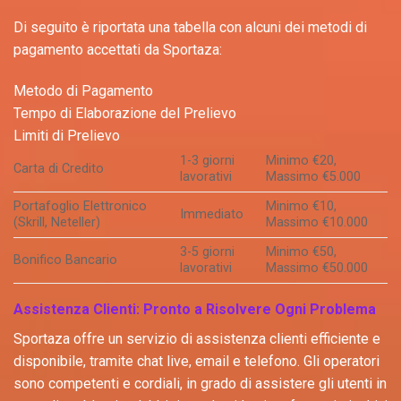
Di seguito è riportata una tabella con alcuni dei metodi di
pagamento accettati da Sportaza:
Metodo di Pagamento
Tempo di Elaborazione del Prelievo
Limiti di Prelievo
1-3 giorni
Minimo €20,
Carta di Credito
lavorativi
Massimo €5.000
Portafoglio Elettronico
Minimo €10,
Immediato
(Skrill, Neteller)
Massimo €10.000
3-5 giorni
Minimo €50,
Bonifico Bancario
lavorativi
Massimo €50.000
Assistenza Clienti: Pronto a Risolvere Ogni Problema
Sportaza offre un servizio di assistenza clienti efficiente e
disponibile, tramite chat live, email e telefono. Gli operatori
sono competenti e cordiali, in grado di assistere gli utenti in