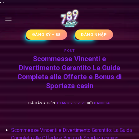
Chuyển
"
"
đến
nội
dung
ĐĂNG KÝ + 88
ĐĂNG NHẬP
POST
Scommesse Vincenti e
Divertimento Garantito La Guida
Completa alle Offerte e Bonus di
Sportaza casin
ĐÃ ĐĂNG TRÊN
THÁNG 2 5, 2026
BỞI
DANGBAI
Scommesse Vincenti e Divertimento Garantito: La Guida
Completa alle Offerte e Bonus di Sportaza casino