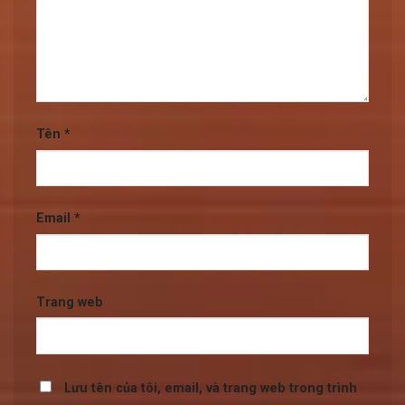
Tên
*
Email
*
Trang web
Lưu tên của tôi, email, và trang web trong trình