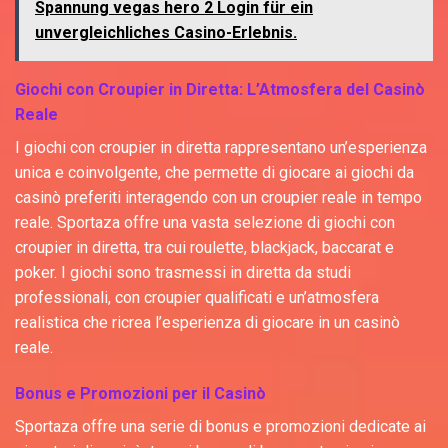
Spannung vegas hero 2 Login für ein
unvergleichliches Casino-Erlebnis.
Giochi con Croupier in Diretta: L’Atmosfera del Casinò
Reale
I giochi con croupier in diretta rappresentano un’esperienza
unica e coinvolgente, che permette di giocare ai giochi da
casinò preferiti interagendo con un croupier reale in tempo
reale. Sportaza offre una vasta selezione di giochi con
croupier in diretta, tra cui roulette, blackjack, baccarat e
poker. I giochi sono trasmessi in diretta da studi
professionali, con croupier qualificati e un’atmosfera
realistica che ricrea l’esperienza di giocare in un casinò
reale.
Bonus e Promozioni per il Casinò
Sportaza offre una serie di bonus e promozioni dedicate ai