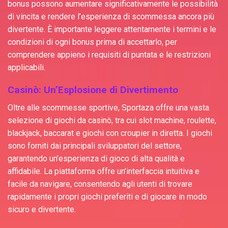
bonus possono aumentare significativamente le possibilità
di vincita e rendere l’esperienza di scommessa ancora più
divertente. È importante leggere attentamente i termini e le
condizioni di ogni bonus prima di accettarlo, per
comprendere appieno i requisiti di puntata e le restrizioni
applicabili.
Casinò: Un’Esplosione di Divertimento
Oltre alle scommesse sportive, Sportaza offre una vasta
selezione di giochi da casinò, tra cui slot machine, roulette,
blackjack, baccarat e giochi con croupier in diretta. I giochi
sono forniti dai principali sviluppatori del settore,
garantendo un’esperienza di gioco di alta qualità e
affidabile. La piattaforma offre un’interfaccia intuitiva e
facile da navigare, consentendo agli utenti di trovare
rapidamente i propri giochi preferiti e di giocare in modo
sicuro e divertente.