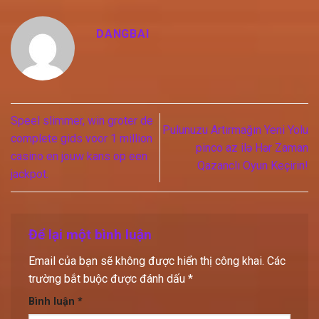
DANGBAI
Speel slimmer, win groter de
Pulunuzu Artırmağın Yeni Yolu
complete gids voor 1 million
pinco az ilə Hər Zaman
casino en jouw kans op een
Qazanclı Oyun Keçirin!
jackpot.
Để lại một bình luận
Email của bạn sẽ không được hiển thị công khai.
Các
trường bắt buộc được đánh dấu
*
Bình luận
*