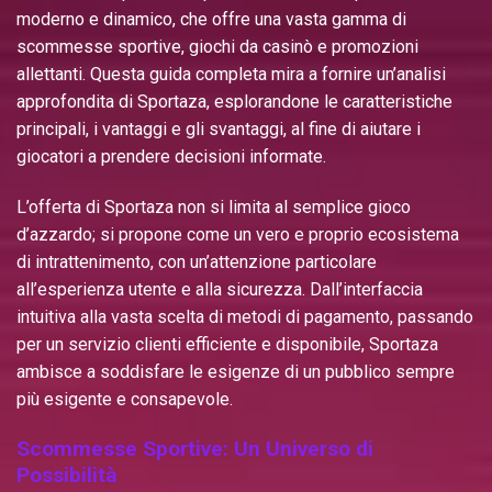
moderno e dinamico, che offre una vasta gamma di
scommesse sportive, giochi da casinò e promozioni
allettanti. Questa guida completa mira a fornire un’analisi
approfondita di Sportaza, esplorandone le caratteristiche
principali, i vantaggi e gli svantaggi, al fine di aiutare i
giocatori a prendere decisioni informate.
L’offerta di Sportaza non si limita al semplice gioco
d’azzardo; si propone come un vero e proprio ecosistema
di intrattenimento, con un’attenzione particolare
all’esperienza utente e alla sicurezza. Dall’interfaccia
intuitiva alla vasta scelta di metodi di pagamento, passando
per un servizio clienti efficiente e disponibile, Sportaza
ambisce a soddisfare le esigenze di un pubblico sempre
più esigente e consapevole.
Scommesse Sportive: Un Universo di
Possibilità