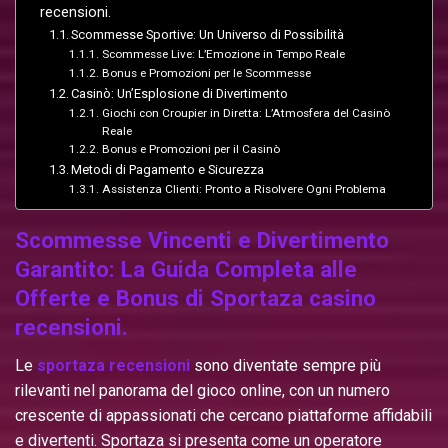
recensioni.
Scommesse Sportive: Un Universo di Possibilità
Scommesse Live: L’Emozione in Tempo Reale
Bonus e Promozioni per le Scommesse
Casinò: Un’Esplosione di Divertimento
Giochi con Croupier in Diretta: L’Atmosfera del Casinò
Reale
Bonus e Promozioni per il Casinò
Metodi di Pagamento e Sicurezza
Assistenza Clienti: Pronto a Risolvere Ogni Problema
Scommesse Vincenti e Divertimento
Garantito: La Guida Completa alle
Offerte e Bonus di Sportaza casino
recensioni.
Le
sportaza recensioni
sono diventate sempre più
rilevanti nel panorama del gioco online, con un numero
crescente di appassionati che cercano piattaforme affidabili
e divertenti. Sportaza si presenta come un operatore