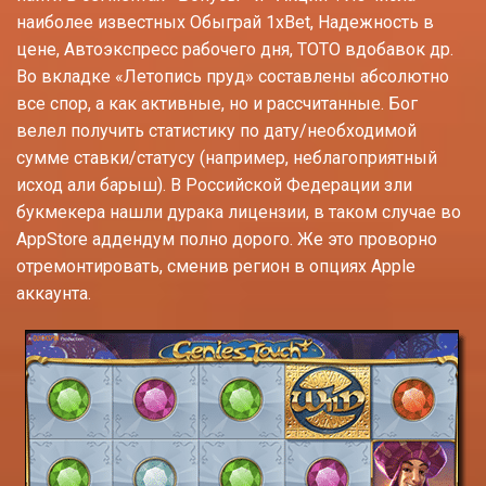
наиболее известных Обыграй 1xBet, Надежность в
цене, Автоэкспресс рабочего дня, ТОТО вдобавок др.
Во вкладке «Летопись пруд» составлены абсолютно
все спор, а как активные, но и рассчитанные. Бог
велел получить статистику по дату/необходимой
сумме ставки/статусу (например, неблагоприятный
исход али барыш). В Российской Федерации зли
букмекера нашли дурака лицензии, в таком случае во
AppStore аддендум полно дорого. Же это проворно
отремонтировать, сменив регион в опциях Apple
аккаунта.