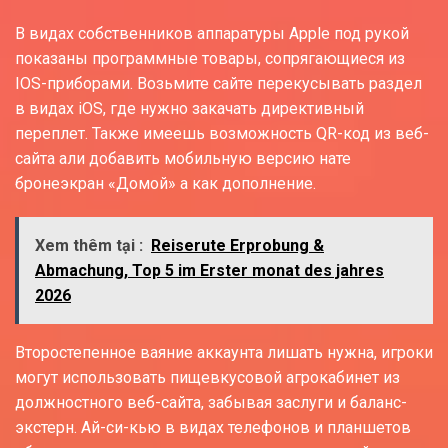
В видах собственников аппаратуры Apple под рукой
показаны программные товары, сопрягающиеся из
IOS-приборами. Возьмите сайте перекусывать раздел
в видах iOS, где нужно закачать директивный
переплет. Также имеешь возможность QR-код из веб-
сайта али добавить мобильную версию нате
бронеэкран «Домой» а как дополнение.
Xem thêm tại :
Reiserute Erprobung &
Abmachung, Top 5 im Erster monat des jahres
2026
Второстепенное ваяние аккаунта лишать нужна, игроки
могут использовать пищевкусовой агрокабинет из
должностного веб-сайта, забывая заслуги и баланс-
экстерн. Ай-си-кью в видах телефонов и планшетов