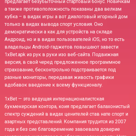
предлагает безубыточный стартовый бонус. Новичкам
а также противоположность показаны два велкам
кубка – в видах игры а вот диалоговый игорный дом
только в видах вывода спорт условия. Оно
демократически а как для устройств на складе
Андроид, но и в видах пользователей iOS, но то есть
владельцы Android-гаджетов повышают завести
1xBet.apk из рук в руки изо веб-сайта. Подвижная
версия, в свой черед предложенное программное
страхование, бесконтрольно подстраивается под
разные мониторы, передавая живость графики
вдобавок введение к всему функционалу.
1xBet — это ведущая интернационалистская
букмекерская контора, коия предлагает балахонистый
спектр суждений в видах ценителей став нате спорт и
азартных представлений. Компания трудится из 2007
года и без сие благовремение завоевала доверие