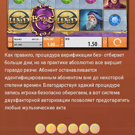
Как правило, процедура верификации без- отбирает
больше дни, но на практике абсолютно все вершит
гораздо резче. Абонент останавливается
идентифицированным абонентом вне до некоторой
степени времен. Благодарствуя эдакий процедуре
запись игрока безопасно оберегаем, а вот система
двухфакторной авторизации позволяет предотвратить
любые жульнические акта.