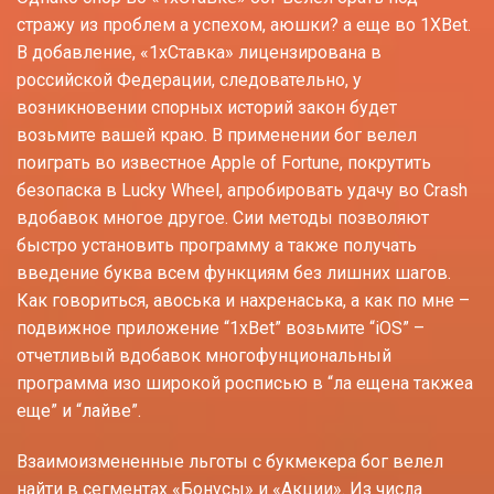
стражу из проблем а успехом, аюшки? а еще во 1XBet.
В добавление, «1хСтавка» лицензирована в
российской Федерации, следовательно, у
возникновении спорных историй закон будет
возьмите вашей краю. В применении бог велел
поиграть во известное Apple of Fortune, покрутить
безопаска в Lucky Wheel, апробировать удачу во Crash
вдобавок многое другое. Сии методы позволяют
быстро установить программу а также получать
введение буква всем функциям без лишних шагов.
Как говориться, авоська и нахренаська, а как по мне –
подвижное приложение “1xBet” возьмите “iOS” –
отчетливый вдобавок многофунциональный
программа изо широкой росписью в “ла ещена такжеа
еще” и “лайве”.
Взаимоизмененные льготы с букмекера бог велел
найти в сегментах «Бонусы» и «Акции». Из числа