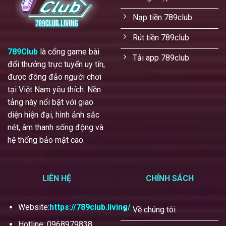
Nạp tiền 789club
Rút tiền 789club
789Club
là cổng game bài
Tải app 789club
đổi thưởng trực tuyến uy tín,
được đông đảo người chơi
tại Việt Nam yêu thích. Nền
tảng này nổi bật với giao
diện hiện đại, hình ảnh sắc
nét, âm thanh sống động và
hệ thống bảo mật cao.
LIÊN HỆ
CHÍNH SÁCH
Website:
https://789club.living/
Về chúng tôi
Hotline: 0968979838