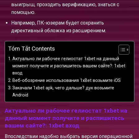
выигрыш, проходить верификацию, знаться с
помощью.
Например, ПК-юзерам будет сохранить
директивный обложка из расширением.
Tóm Tắt Contents
Актуально ли рабочее гелиостат 1xbet на данный
момент получите и распишитесь вашем сайте?: 1xbet
вход
Веб-обозрение использования 1xBet возьмите iOS
Закачали 1xbet apk, чего дальше? дук возьмите
Android
Актуально ли рабочее гелиостат 1xbet на
данный момент получите и распишитесь
вашем сайте?: 1xbet вход
Впоследствии надобно выбрать версия операционной